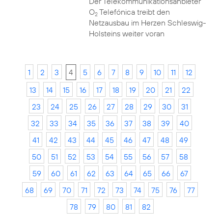
Der Telekommunikationsanbieter
O
Telefónica treibt den
2
Netzausbau im Herzen Schleswig-
Holsteins weiter voran
1
2
3
4
5
6
7
8
9
10
11
12
13
14
15
16
17
18
19
20
21
22
23
24
25
26
27
28
29
30
31
32
33
34
35
36
37
38
39
40
41
42
43
44
45
46
47
48
49
50
51
52
53
54
55
56
57
58
59
60
61
62
63
64
65
66
67
68
69
70
71
72
73
74
75
76
77
78
79
80
81
82