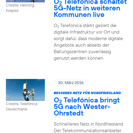
O
Telefónica schaltet
2
Credits: Henning
5G-Netz in weiteren
Koepke
Kommunen live
O
Telefónica stärkt gezielt die
2
digitale Infrastruktur vor Ort und
sorgt dafür, dass moderne digitale
Angebote auch abseits der
Ballungszentren zuverlässig
genutzt werden können
20. März 2026
BESSERES NETZ FÜR NORDFRIESLAND
O
Telefónica bringt
2
Credits: Telefónica
5G nach Wester-
Deutschland
Ohrstedt
Schnelleres Netz in Nordfriesland:
Der Telekommunikationsanbieter