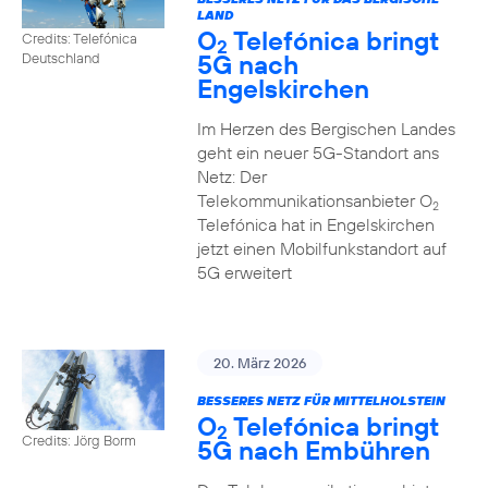
LAND
O
Telefónica bringt
Credits: Telefónica
2
5G nach
Deutschland
Engelskirchen
Im Herzen des Bergischen Landes
geht ein neuer 5G-Standort ans
Netz: Der
Telekommunikationsanbieter O
2
Telefónica hat in Engelskirchen
jetzt einen Mobilfunkstandort auf
5G erweitert
20. März 2026
BESSERES NETZ FÜR MITTELHOLSTEIN
O
Telefónica bringt
2
Credits: Jörg Borm
5G nach Embühren