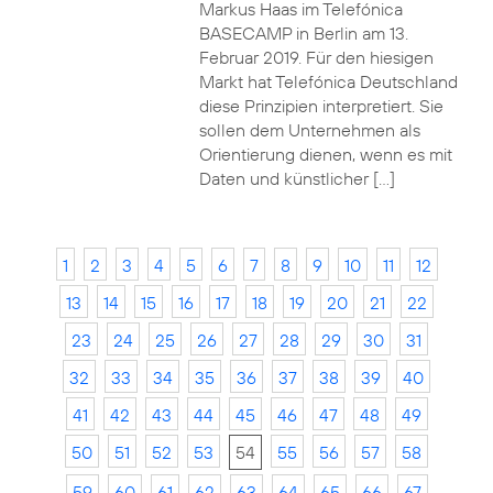
Markus Haas im Telefónica
BASECAMP in Berlin am 13.
Februar 2019. Für den hiesigen
Markt hat Telefónica Deutschland
diese Prinzipien interpretiert. Sie
sollen dem Unternehmen als
Orientierung dienen, wenn es mit
Daten und künstlicher […]
1
2
3
4
5
6
7
8
9
10
11
12
13
14
15
16
17
18
19
20
21
22
23
24
25
26
27
28
29
30
31
32
33
34
35
36
37
38
39
40
41
42
43
44
45
46
47
48
49
50
51
52
53
54
55
56
57
58
59
60
61
62
63
64
65
66
67