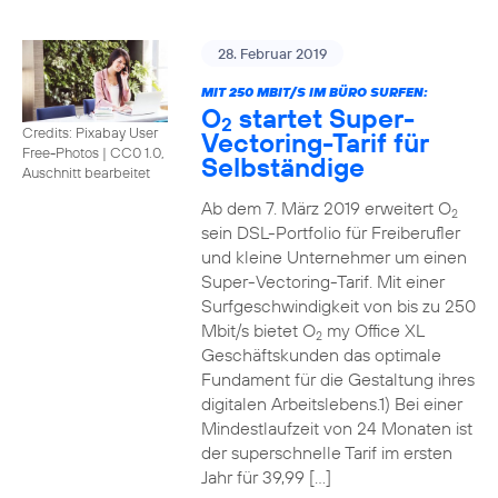
28. Februar 2019
MIT 250 MBIT/S IM BÜRO SURFEN:
O
startet Super-
2
Credits: Pixabay User
Vectoring-Tarif für
Free-Photos
|
CC0 1.0,
Selbständige
Auschnitt bearbeitet
Ab dem 7. März 2019 erweitert O
2
sein DSL-Portfolio für Freiberufler
und kleine Unternehmer um einen
Super-Vectoring-Tarif. Mit einer
Surfgeschwindigkeit von bis zu 250
Mbit/s bietet O
my Office XL
2
Geschäftskunden das optimale
Fundament für die Gestaltung ihres
digitalen Arbeitslebens.1) Bei einer
Mindestlaufzeit von 24 Monaten ist
der superschnelle Tarif im ersten
Jahr für 39,99 […]