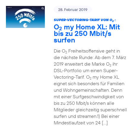
28. Februar 2019
SUPER-VECTORING-TARIF VON O
:
2
O
my Home XL: Mit
2
bis zu 250 Mbit/s
surfen
Die O
Freiheitsoffensive geht in
2
die nächste Runde: Ab dem 7. März
2019 erweitert die Marke O
ihr
2
DSL-Portfolio um einen Super-
Vectoring-Tarif. O
my Home XL
2
eignet sich besonders für Familien
und Wohngemeinschaften. Denn
mit einer Surfgeschwindigkeit von
bis zu 250 Mbit/s können alle
Mitglieder gleichzeitig superschnell
surfen und streamen.1) Bei einer
Mindestlaufzeit von 24 […]