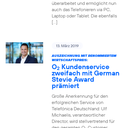
überarbeitet und ermöglicht nun
auch das Telefonieren via PC,
Laptop oder Tablet. Die ebenfalls
[…]
13. März 2019
AUSZEICHNUNG MIT RENOMMIERTEM
WIRTSCHAFTSPREIS:
O
Kundenservice
2
zweifach mit German
Stevie Award
prämiert
Große Anerkennung für den
erfolgreichen Service von
Telefónica Deutschland: Ulf
Michaelis, verantwortlicher
Director, wird stellvertretend für
den gesamten O
Customer