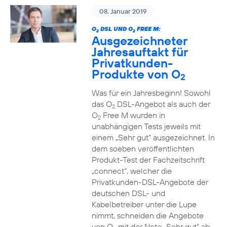
08. Januar 2019
O
DSL UND O
FREE M:
2
2
Ausgezeichneter
Jahresauftakt für
Privatkunden-
Produkte von O
2
Was für ein Jahresbeginn! Sowohl
das O
DSL-Angebot als auch der
2
O
Free M wurden in
2
unabhängigen Tests jeweils mit
einem „Sehr gut“ ausgezeichnet. In
dem soeben veröffentlichten
Produkt-Test der Fachzeitschrift
„connect“, welcher die
Privatkunden-DSL-Angebote der
deutschen DSL- und
Kabelbetreiber unter die Lupe
nimmt, schneiden die Angebote
von O
mit der Note „Sehr gut“ ab.