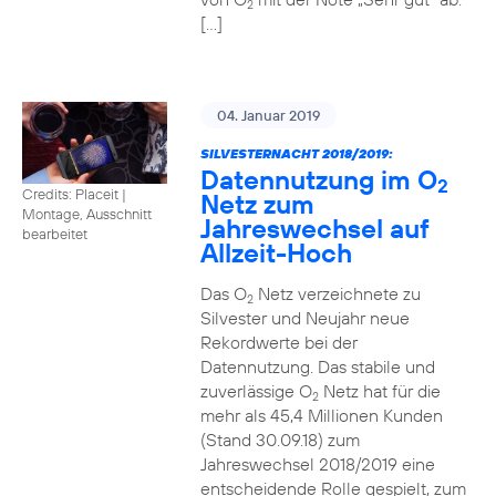
2
[…]
04. Januar 2019
SILVESTERNACHT 2018/2019:
Datennutzung im O
2
Credits: Placeit
|
Netz zum
Montage, Ausschnitt
Jahreswechsel auf
bearbeitet
Allzeit-Hoch
Das O
Netz verzeichnete zu
2
Silvester und Neujahr neue
Rekordwerte bei der
Datennutzung. Das stabile und
zuverlässige O
Netz hat für die
2
mehr als 45,4 Millionen Kunden
(Stand 30.09.18) zum
Jahreswechsel 2018/2019 eine
entscheidende Rolle gespielt, zum