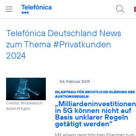
Telefónica Deutschland News
zum Thema #Privatkunden
2024
06. Februar 2019
EILANTRAG FÜR RECHTLICHE KLÄRUNG DER
AUKTIONSREGELN:
„Milliardeninvestitionen
Credits: Shutterstock,
in 5G können nicht auf
Anton Khrupin
Basis unklarer Regeln
getätigt werden“
Mit einem gerichtlichen Eilantrag zum