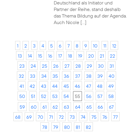
Deutschland als Initiator und
Partner der Reihe, stand deshalb
das Thema Bildung auf der Agenda.
Auch Nicole […]
1
2
3
4
5
6
7
8
9
10
11
12
13
14
15
16
17
18
19
20
21
22
23
24
25
26
27
28
29
30
31
32
33
34
35
36
37
38
39
40
41
42
43
44
45
46
47
48
49
50
51
52
53
54
55
56
57
58
59
60
61
62
63
64
65
66
67
68
69
70
71
72
73
74
75
76
77
78
79
80
81
82