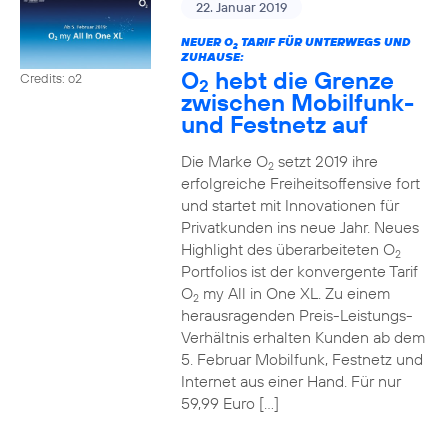
22. Januar 2019
NEUER O
TARIF FÜR UNTERWEGS UND
2
ZUHAUSE:
O
hebt die Grenze
Credits: o2
2
zwischen Mobilfunk-
und Festnetz auf
Die Marke O
setzt 2019 ihre
2
erfolgreiche Freiheitsoffensive fort
und startet mit Innovationen für
Privatkunden ins neue Jahr. Neues
Highlight des überarbeiteten O
2
Portfolios ist der konvergente Tarif
O
my All in One XL. Zu einem
2
herausragenden Preis-Leistungs-
Verhältnis erhalten Kunden ab dem
5. Februar Mobilfunk, Festnetz und
Internet aus einer Hand. Für nur
59,99 Euro […]