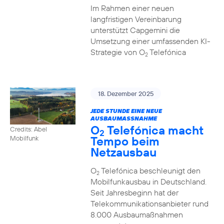
Im Rahmen einer neuen
langfristigen Vereinbarung
unterstützt Capgemini die
Umsetzung einer umfassenden KI-
Strategie von O
Telefónica
2
18. Dezember 2025
JEDE STUNDE EINE NEUE
AUSBAUMASSNAHME
O
Telefónica macht
Credits: Abel
2
Tempo beim
Mobilfunk
Netzausbau
O
Telefónica beschleunigt den
2
Mobilfunkausbau in Deutschland.
Seit Jahresbeginn hat der
Telekommunikationsanbieter rund
8.000 Ausbaumaßnahmen