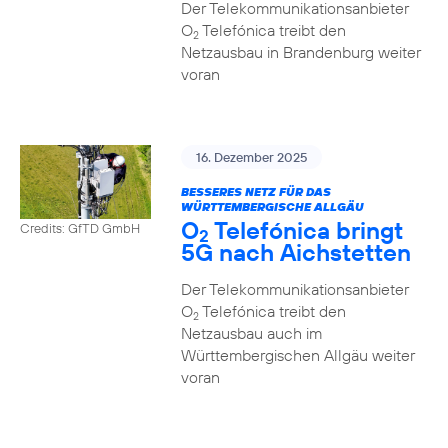
Der Telekommunikationsanbieter
O
Telefónica treibt den
2
Netzausbau in Brandenburg weiter
voran
16. Dezember 2025
BESSERES NETZ FÜR DAS
WÜRTTEMBERGISCHE ALLGÄU
O
Telefónica bringt
Credits: GfTD GmbH
2
5G nach Aichstetten
Der Telekommunikationsanbieter
O
Telefónica treibt den
2
Netzausbau auch im
Württembergischen Allgäu weiter
voran