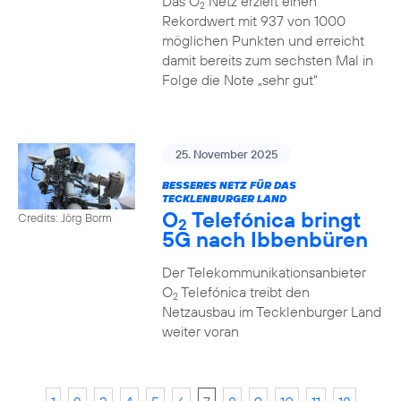
Das O
Netz erzielt einen
2
Rekordwert mit 937 von 1000
möglichen Punkten und erreicht
damit bereits zum sechsten Mal in
Folge die Note „sehr gut“
25. November 2025
BESSERES NETZ FÜR DAS
TECKLENBURGER LAND
O
Telefónica bringt
Credits: Jörg Borm
2
5G nach Ibbenbüren
Der Telekommunikationsanbieter
O
Telefónica treibt den
2
Netzausbau im Tecklenburger Land
weiter voran