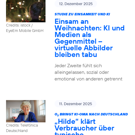
12. Dezember 2025
STUDIE ZU EINSAMKEIT UND KI
Einsam an
Credits: istock /
Weihnachten: KI und
EyeEm Mobile GmbH
Medien als
Gegenmittel –
virtuelle Abbilder
bleiben tabu
Jeder Zweite fühlt sich
alleingelassen, sozial oder
emotional von anderen getrennt
11. Dezember 2025
O
BRINGT KI-OMA NACH DEUTSCHLAND
2
„Hilde“ klärt
Credits: Telefónica
Verbraucher über
Deutschland
typische