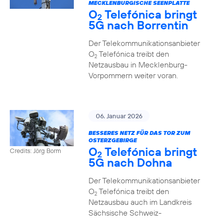
MECKLENBURGISCHE SEENPLATTE
O
Telefónica bringt
2
5G nach Borrentin
Der Telekommunikationsanbieter
O
Telefónica treibt den
2
Netzausbau in Mecklenburg-
Vorpommern weiter voran.
06. Januar 2026
BESSERES NETZ FÜR DAS TOR ZUM
OSTERZGEBIRGE
O
Telefónica bringt
Credits: Jörg Borm
2
5G nach Dohna
Der Telekommunikationsanbieter
O
Telefónica treibt den
2
Netzausbau auch im Landkreis
Sächsische Schweiz-