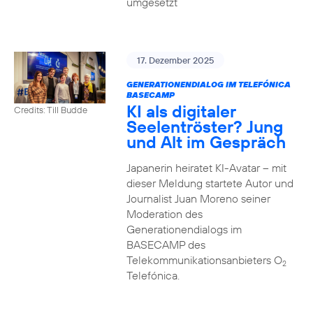
umgesetzt
17. Dezember 2025
GENERATIONENDIALOG IM TELEFÓNICA
BASECAMP
KI als digitaler
Credits: Till Budde
Seelentröster? Jung
und Alt im Gespräch
Japanerin heiratet KI-Avatar – mit
dieser Meldung startete Autor und
Journalist Juan Moreno seiner
Moderation des
Generationendialogs im
BASECAMP des
Telekommunikationsanbieters O
2
Telefónica.