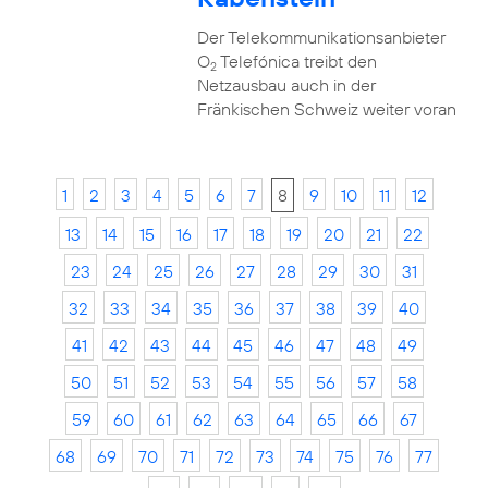
Der Telekommunikationsanbieter
O
Telefónica treibt den
2
Netzausbau auch in der
Fränkischen Schweiz weiter voran
1
2
3
4
5
6
7
8
9
10
11
12
13
14
15
16
17
18
19
20
21
22
23
24
25
26
27
28
29
30
31
32
33
34
35
36
37
38
39
40
41
42
43
44
45
46
47
48
49
50
51
52
53
54
55
56
57
58
59
60
61
62
63
64
65
66
67
68
69
70
71
72
73
74
75
76
77