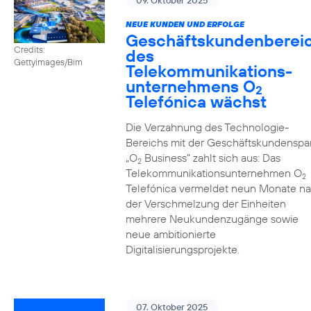
09. Oktober 2025
NEUE KUNDEN UND ERFOLGE
Geschäftskundenberei
Credits:
des
Gettyimages/Bim
Telekommunikations­
unternehmens O
2
Telefónica wächst
Die Verzahnung des Technologie-
Bereichs mit der Geschäftskundenspa
„O
Business” zahlt sich aus: Das
2
Telekommunikationsunternehmen O
2
Telefónica vermeldet neun Monate n
der Verschmelzung der Einheiten
mehrere Neukundenzugänge sowie
neue ambitionierte
Digitalisierungsprojekte.
07. Oktober 2025