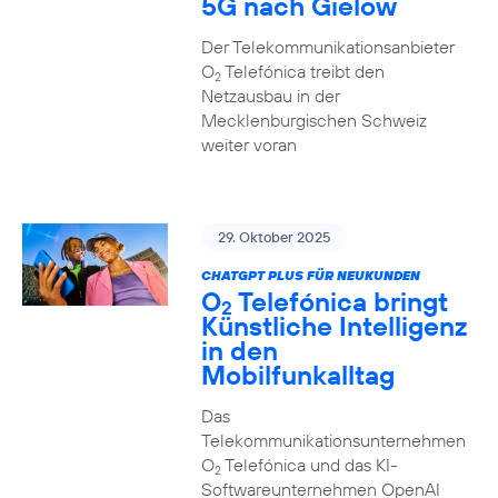
5G nach Gielow
Der Telekommunikationsanbieter
O
Telefónica treibt den
2
Netzausbau in der
Mecklenburgischen Schweiz
weiter voran
29. Oktober 2025
CHATGPT PLUS FÜR NEUKUNDEN
O
Telefónica bringt
2
Künstliche Intelligenz
in den
Mobilfunkalltag
Das
Telekommunikationsunternehmen
O
Telefónica und das KI-
2
Softwareunternehmen OpenAI