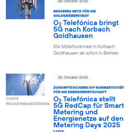
28. Oktober 2025
BESSERES NETZ FÜR DIE
GOLDGRÄBERSTADT
O
Telefónica bringt
2
5G nach Korbach
Goldhausen
5G-Mobilfunkmast in Korbach
Goldhausen ab sofort in Betrieb
28. Oktober 2025
ZUKUNFTSSICHERE IOT-KONNEKTIVITÄT
FÜR DIE ENERGIEWIRTSCHAFT
O
Telefónica stellt
Credits:
2
5G RedCap für Smart
iStock/Milepost430Media
Metering und
Energienetze auf den
Metering Days 2025
vor