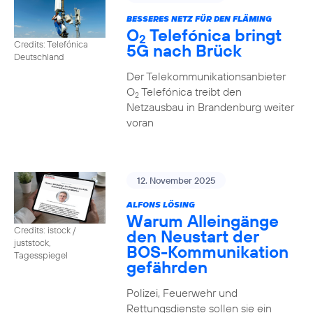
BESSERES NETZ FÜR DEN FLÄMING
O
Telefónica bringt
2
Credits: Telefónica
5G nach Brück
Deutschland
Der Telekommunikationsanbieter
O
Telefónica treibt den
2
Netzausbau in Brandenburg weiter
voran
12. November 2025
ALFONS LÖSING
Warum Alleingänge
Credits: istock /
den Neustart der
juststock,
BOS-Kommunikation
Tagesspiegel
gefährden
Polizei, Feuerwehr und
Rettungsdienste sollen sie ein