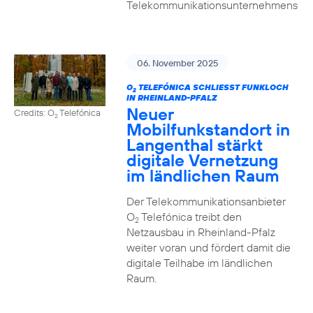
Telekommunikationsunternehmens
06. November 2025
O
TELEFÓNICA SCHLIESST FUNKLOCH I
2
N RHEINLAND-PFALZ
Neuer
Credits: O
Telefónica
2
Mobilfunkstandort in
Langenthal stärkt
digitale Vernetzung
im ländlichen Raum
Der Telekommunikationsanbieter
O
Telefónica treibt den
2
Netzausbau in Rheinland-Pfalz
weiter voran und fördert damit die
digitale Teilhabe im ländlichen
Raum.