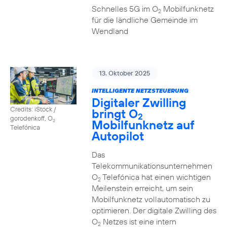
Schnelles 5G im O
Mobilfunknetz
2
für die ländliche Gemeinde im
Wendland
13. Oktober 2025
INTELLIGENTE NETZSTEUERUNG
Digitaler Zwilling
Credits: iStock /
bringt O
2
gorodenkoff, O
Mobilfunknetz auf
2
Telefónica
Autopilot
Das
Telekommunikationsunternehmen
O
Telefónica hat einen wichtigen
2
Meilenstein erreicht, um sein
Mobilfunknetz vollautomatisch zu
optimieren. Der digitale Zwilling des
O
Netzes ist eine intern
2