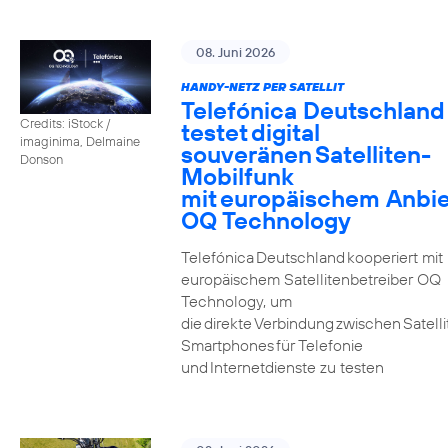
08. Juni 2026
HANDY-NETZ PER SATELLIT
Telefónica Deutschland
Credits: iStock /
testet digital
imaginima, Delmaine
souveränen Satelliten-
Donson
Mobilfunk
mit europäischem Anbie
OQ Technology
Telefónica Deutschland kooperiert mit
europäischem Satellitenbetreiber OQ
Technology, um
die direkte Verbindung zwischen Satell
Smartphones für Telefonie
und Internetdienste zu testen