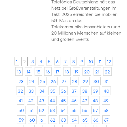
Telefónica Deutschland hält das
Netz bei Großveranstaltungen im
Takt: 2025 erreichten die mobilen
5G-Masten des
Telekommunikationsanbieters rund
20 Millionen Menschen auf kleinen
und großen Events
1
2
3
4
5
6
7
8
9
10
11
12
13
14
15
16
17
18
19
20
21
22
23
24
25
26
27
28
29
30
31
32
33
34
35
36
37
38
39
40
41
42
43
44
45
46
47
48
49
50
51
52
53
54
55
56
57
58
59
60
61
62
63
64
65
66
67