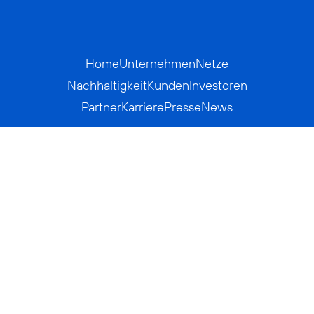
Home
Unternehmen
Netze
Nachhaltigkeit
Kunden
Investoren
Partner
Karriere
Presse
News
Privatkunden
Geschäftskunden
Worldwide
BASECAMP
AGB
Kontakt
ElektroG / BattG
Datenschutz
Hinweisgeberverfahren
Jugendschutz
Barrierefreiheit
Impressum