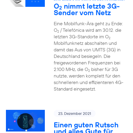
O
nimmt letzte 3G-
2
Sender vom Netz
Eine Mobilfunk-Ära geht zu Ende:
O
/ Telefónica wird am 30.12. die
2
letzten 3G-Standorte im O
2
Mobilfunknetz abschalten und
damit das Aus von UMTS (3G) in
Deutschland besiegeln. Die
freigewordenen Frequenzen bei
2.100 MHz, die O
bisher für 3G
2
nutzte, werden komplett für den
schnelleren und effizienteren 4G-
Standard eingesetzt.
23. Dezember 2021
Einen guten Rutsch
und alles Gute für