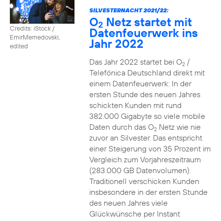
SILVESTERNACHT 2021/22:
O
Netz startet mit
2
Credits: iStock /
Datenfeuerwerk ins
EmirMemedovski,
Jahr 2022
edited
Das Jahr 2022 startet bei O
/
2
Telefónica Deutschland direkt mit
einem Datenfeuerwerk: In der
ersten Stunde des neuen Jahres
schickten Kunden mit rund
382.000 Gigabyte so viele mobile
Daten durch das O
Netz wie nie
2
zuvor an Silvester. Das entspricht
einer Steigerung von 35 Prozent im
Vergleich zum Vorjahreszeitraum
(283.000 GB Datenvolumen).
Traditionell verschicken Kunden
insbesondere in der ersten Stunde
des neuen Jahres viele
Glückwünsche per Instant