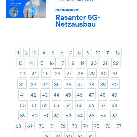
INFOGRAFIK:
Rasanter 5G-
Netzausbau
1
2
3
4
5
6
7
8
9
10
11
12
13
14
15
16
17
18
19
20
21
22
23
24
25
26
27
28
29
30
31
32
33
34
35
36
37
38
39
40
41
42
43
44
45
46
47
48
49
50
51
52
53
54
55
56
57
58
59
60
61
62
63
64
65
66
67
68
69
70
71
72
73
74
75
76
77
78
79
80
81
82