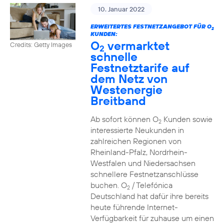
10. Januar 2022
ERWEITERTES FESTNETZANGEBOT FÜR O
2
KUNDEN:
O
vermarktet
Credits: Getty Images
2
schnelle
Festnetztarife auf
dem Netz von
Westenergie
Breitband
Ab sofort können O
Kunden sowie
2
interessierte Neukunden in
zahlreichen Regionen von
Rheinland-Pfalz, Nordrhein-
Westfalen und Niedersachsen
schnellere Festnetzanschlüsse
buchen. O
/ Telefónica
2
Deutschland hat dafür ihre bereits
heute führende Internet-
Verfügbarkeit für zuhause um einen