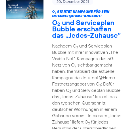
20. Dezember 2021
O
STARTET KAMPAGNE FÜR SEIN
2
INTERNET@HOME-ANGEBOT:
O
und Serviceplan
2
Bubble erschaffen
das „Jedes-Zuhause“
Nachdem O
und Serviceplan
2
Bubble mit ihrer innovativen „The
Visible Net“-Kampagne das 5G-
Netz von O
sichtbar gemacht
2
haben, thematisiert die aktuelle
Kampagne das Internet@Home-
Festnetzangebot von O
: Dafür
2
haben O
und Serviceplan Bubble
2
das „Jedes-Zuhause“ kreiert, das
den typischen Querschnitt
deutscher Wohnungen in einem
Gebäude vereint. In diesem „Jedes-
Zuhause” liefert O
für jedes
2
Bedürfnis der unterschiedlichen