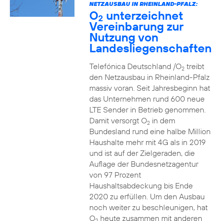
NETZAUSBAU IN RHEINLAND-PFALZ:
O
unterzeichnet
2
Vereinbarung zur
Nutzung von
Landesliegenschaften
Telefónica Deutschland /O
treibt
2
den Netzausbau in Rheinland-Pfalz
massiv voran. Seit Jahresbeginn hat
das Unternehmen rund 600 neue
LTE Sender in Betrieb genommen.
Damit versorgt O
in dem
2
Bundesland rund eine halbe Million
Haushalte mehr mit 4G als in 2019
und ist auf der Zielgeraden, die
Auflage der Bundesnetzagentur
von 97 Prozent
Haushaltsabdeckung bis Ende
2020 zu erfüllen. Um den Ausbau
noch weiter zu beschleunigen, hat
O
heute zusammen mit anderen
2