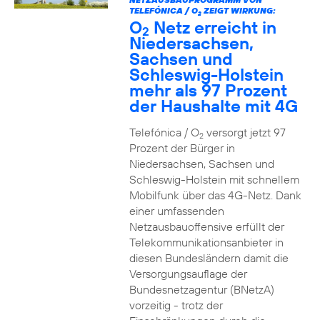
TELEFÓNICA / O
ZEIGT WIRKUNG:
2
O
Netz erreicht in
2
Niedersachsen,
Sachsen und
Schleswig-Holstein
mehr als 97 Prozent
der Haushalte mit 4G
Telefónica / O
versorgt jetzt 97
2
Prozent der Bürger in
Niedersachsen, Sachsen und
Schleswig-Holstein mit schnellem
Mobilfunk über das 4G-Netz. Dank
einer umfassenden
Netzausbauoffensive erfüllt der
Telekommunikationsanbieter in
diesen Bundesländern damit die
Versorgungsauflage der
Bundesnetzagentur (BNetzA)
vorzeitig - trotz der