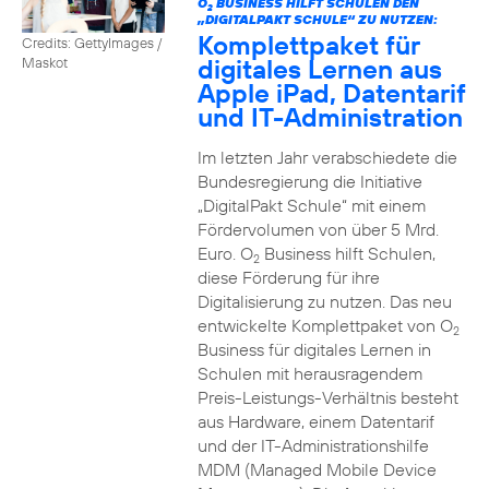
O
BUSINESS HILFT SCHULEN DEN
2
„DIGITALPAKT SCHULE“ ZU NUTZEN:
Komplettpaket für
Credits: GettyImages /
digitales Lernen aus
Maskot
Apple iPad, Datentarif
und IT-Administration
Im letzten Jahr verabschiedete die
Bundesregierung die Initiative
„DigitalPakt Schule“ mit einem
Fördervolumen von über 5 Mrd.
Euro. O
Business hilft Schulen,
2
diese Förderung für ihre
Digitalisierung zu nutzen. Das neu
entwickelte Komplettpaket von O
2
Business für digitales Lernen in
Schulen mit herausragendem
Preis-Leistungs-Verhältnis besteht
aus Hardware, einem Datentarif
und der IT-Administrationshilfe
MDM (Managed Mobile Device