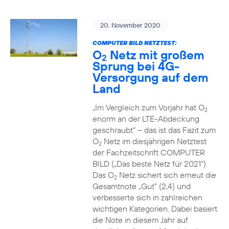
20. November 2020
COMPUTER BILD NETZTEST:
O
Netz mit großem
2
Sprung bei 4G-
Versorgung auf dem
Land
„Im Vergleich zum Vorjahr hat O
2
enorm an der LTE-Abdeckung
geschraubt“ – das ist das Fazit zum
O
Netz im diesjährigen Netztest
2
der Fachzeitschrift COMPUTER
BILD („Das beste Netz für 2021“).
Das O
Netz sichert sich erneut die
2
Gesamtnote „Gut“ (2,4) und
verbesserte sich in zahlreichen
wichtigen Kategorien. Dabei basiert
die Note in diesem Jahr auf