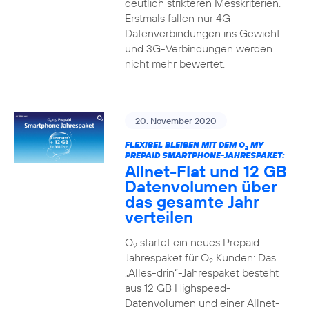
deutlich strikteren Messkriterien.
Erstmals fallen nur 4G-
Datenverbindungen ins Gewicht
und 3G-Verbindungen werden
nicht mehr bewertet.
20. November 2020
FLEXIBEL BLEIBEN MIT DEM O
MY
2
PREPAID SMARTPHONE-JAHRESPAKET:
Allnet-Flat und 12 GB
Datenvolumen über
das gesamte Jahr
verteilen
O
startet ein neues Prepaid-
2
Jahrespaket für O
Kunden: Das
2
„Alles-drin“-Jahrespaket besteht
aus 12 GB Highspeed-
Datenvolumen und einer Allnet-