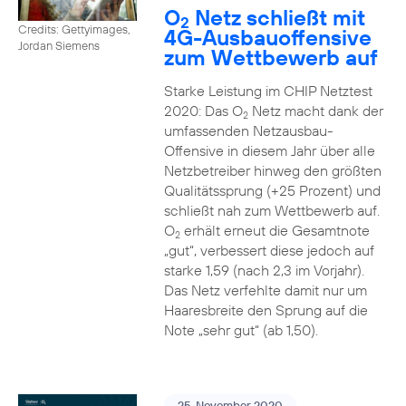
O
Netz schließt mit
2
Credits: Gettyimages,
4G-Ausbauoffensive
Jordan Siemens
zum Wettbewerb auf
Starke Leistung im CHIP Netztest
2020: Das O
Netz macht dank der
2
umfassenden Netzausbau-
Offensive in diesem Jahr über alle
Netzbetreiber hinweg den größten
Qualitätssprung (+25 Prozent) und
schließt nah zum Wettbewerb auf.
O
erhält erneut die Gesamtnote
2
„gut“, verbessert diese jedoch auf
starke 1,59 (nach 2,3 im Vorjahr).
Das Netz verfehlte damit nur um
Haaresbreite den Sprung auf die
Note „sehr gut“ (ab 1,50).
25. November 2020