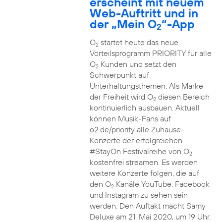
erscheint mit neuem
Web-Auftritt und in
der „Mein O
“-App
2
O
startet heute das neue
2
Vorteilsprogramm PRIORITY für alle
O
Kunden und setzt den
2
Schwerpunkt auf
Unterhaltungsthemen. Als Marke
der Freiheit wird O
diesen Bereich
2
kontinuierlich ausbauen. Aktuell
können Musik-Fans auf
o2.de/priority alle Zuhause-
Konzerte der erfolgreichen
#StayOn Festivalreihe von O
2
kostenfrei streamen. Es werden
weitere Konzerte folgen, die auf
den O
Kanäle YouTube, Facebook
2
und Instagram zu sehen sein
werden. Den Auftakt macht Samy
Deluxe am 21. Mai 2020, um 19 Uhr.