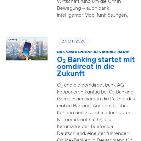
Wirtschaft rund um die Uhr in
Bewegung – auch dank
intelligenter Mobilfunklösungen.
27. Mai 2020
DAS SMARTPHONE ALS MOBILE BANK:
O
Banking startet mit
2
comdirect in die
Zukunft
O
und die comdirect bank AG
2
kooperieren künftig bei O
Banking.
2
Gemeinsam werden die Partner das
mobile Banking-Angebot für ihre
Kunden umfassend modernisieren.
Mit comdirect hat O
, die
2
Kernmarke der Telefónica
Deutschland, eine der führenden
Online-Banken in Deutschland für