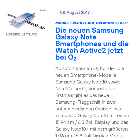
08. August 2019
MOBILE FREIHEIT AUF PREMIUM-LEVEL:
Die neuen Samsung
Credits: Samsung
Galaxy Note
Smartphones und die
Watch Active2 jetzt
bei O
2
Ab sofort können O
Kunden die
2
neuen Smartphone-Modelle
Samsung Galaxy Note10 sowie
Note10+ bei O
vorbestellen.
2
Erstmals gibt es das neue
Samsung-Flaggschiff in zwei
unterschiedlichen Größen: das
kompakte Galaxy Note10 mit einem
15,94 cm / 6,3 Zoll Display und das
Galaxy Note10+ mit dem größeren
17,16 cm / 6,8 Zoll Display. Vorder-