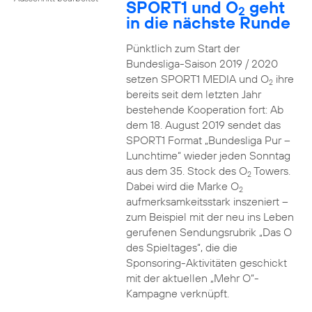
SPORT1 und O
geht
2
in die nächste Runde
Pünktlich zum Start der
Bundesliga-Saison 2019 / 2020
setzen SPORT1 MEDIA und O
ihre
2
bereits seit dem letzten Jahr
bestehende Kooperation fort: Ab
dem 18. August 2019 sendet das
SPORT1 Format „Bundesliga Pur –
Lunchtime“ wieder jeden Sonntag
aus dem 35. Stock des O
Towers.
2
Dabei wird die Marke O
2
aufmerksamkeitsstark inszeniert –
zum Beispiel mit der neu ins Leben
gerufenen Sendungsrubrik „Das O
des Spieltages“, die die
Sponsoring-Aktivitäten geschickt
mit der aktuellen „Mehr O“-
Kampagne verknüpft.