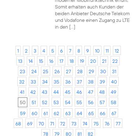
moderner Mobilfunktechnik erfüllt.
Somit erhalten auch Kunden der
beiden Anbieter Deutsche Telekom
und Vodafone einen Zugang zu LTE
in den […]
1
2
3
4
5
6
7
8
9
10
11
12
13
14
15
16
17
18
19
20
21
22
23
24
25
26
27
28
29
30
31
32
33
34
35
36
37
38
39
40
41
42
43
44
45
46
47
48
49
50
51
52
53
54
55
56
57
58
59
60
61
62
63
64
65
66
67
68
69
70
71
72
73
74
75
76
77
78
79
80
81
82