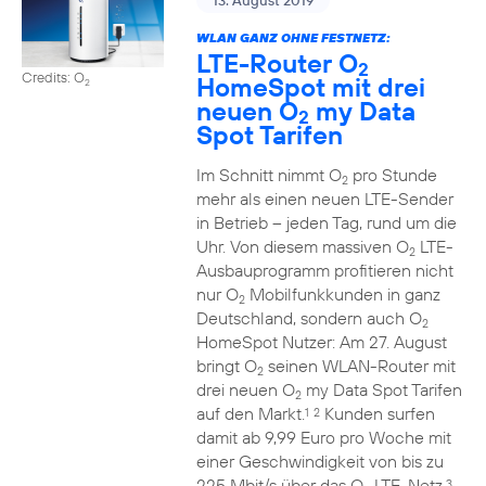
13. August 2019
WLAN GANZ OHNE FESTNETZ:
LTE-Router O
2
Credits: O
HomeSpot mit drei
2
neuen O
my Data
2
Spot Tarifen
Im Schnitt nimmt O
pro Stunde
2
mehr als einen neuen LTE-Sender
in Betrieb – jeden Tag, rund um die
Uhr. Von diesem massiven O
LTE-
2
Ausbauprogramm profitieren nicht
nur O
Mobilfunkkunden in ganz
2
Deutschland, sondern auch O
2
HomeSpot Nutzer: Am 27. August
bringt O
seinen WLAN-Router mit
2
drei neuen O
my Data Spot Tarifen
2
auf den Markt.
Kunden surfen
1
2
damit ab 9,99 Euro pro Woche mit
einer Geschwindigkeit von bis zu
225 Mbit/s über das O
LTE-Netz.
3