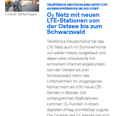
TELEFÓNICA DEUTSCHLAND SETZT LTE-
AUSBAUOFFENSIVE IM JULI FORT:
O
Netz mit neuen
Credits: Gettyimages
2
LTE-Stationen von
der Ostsee bis zum
Schwarzwald
Telefónica Deutschland hat das
LTE-Netz auch im Sommermonat
Juli weiter massiv ausgebaut und
dabei viele Urlaubsorte mit
schnellem Internet angebunden.
Von der Ostsee bis zum
Schwarzwald nahm das
Unternehmen im vergangenen
Monat mehr als 600 neue LTE-
Sender in Betrieb. Die
umfangreichen Maßnahmen
kommen O
Kunden in ihrem
2
digitalen Alltag unmittelbar zugute:
Die Qualität des O
Netzes hat sich