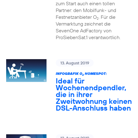
zum Start auch einen tollen
Partner: den Mobilfunk- und
Festnetzanbieter O
. Für die
2
Vermarktung zeichnet die
SevenOne AdFactory von
ProSiebenSat.1 verantwortlich.
13. August 2019
INFOGRAFIK O
HOMESPOT:
2
Ideal für
Wochenendpendler,
die in ihrer
Zweitwohnung keinen
DSL-Anschluss haben