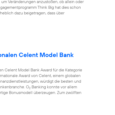
nd, um Veränderungen anzustoßen, ob allein oder
ngagementprogramm Think Big hat dies schon
heblich dazu beigetragen, dass über
onalen Celent Model Bank
en Celent Model Bank Award für die Kategorie
rnationale Award von Celent, einem globalen
anzdienstleistungen, würdigt die besten und
Bankenbranche. O
Banking konnte vor allem
2
rtige Bonusmodell überzeugen. Zum zwölften