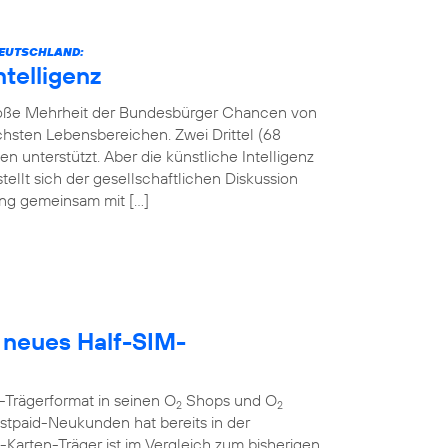
 DEUTSCHLAND:
ntelligenz
 große Mehrheit der Bundesbürger Chancen von
lichsten Lebensbereichen. Zwei Drittel (68
 unterstützt. Aber die künstliche Intelligenz
tellt sich der gesellschaftlichen Diskussion
tung gemeinsam mit […]
 neues Half-SIM-
-Trägerformat in seinen O
Shops und O
2
2
tpaid-Neukunden hat bereits in der
rten-Träger ist im Vergleich zum bisherigen