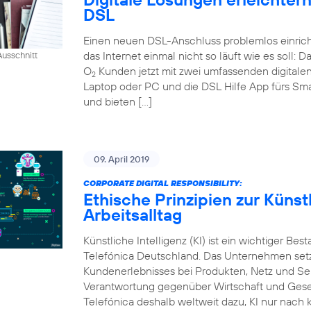
DSL
Einen neuen DSL-Anschluss problemlos einrich
das Internet einmal nicht so läuft wie es soll:
usschnitt
O
Kunden jetzt mit zwei umfassenden digital
2
Laptop oder PC und die DSL Hilfe App fürs Sm
und bieten […]
09. April 2019
CORPORATE DIGITAL RESPONSIBILITY:
Ethische Prinzipien zur Künstl
Arbeitsalltag
Künstliche Intelligenz (KI) ist ein wichtiger Bes
Telefónica Deutschland. Das Unternehmen setzt
Kundenerlebnisses bei Produkten, Netz und Ser
Verantwortung gegenüber Wirtschaft und Gesel
Telefónica deshalb weltweit dazu, KI nur nach k