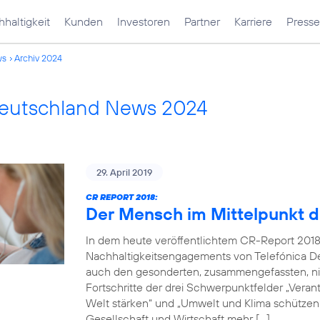
haltigkeit
Kunden
Investoren
Partner
Karriere
Presse
ws
Archiv 2024
Deutschland News 2024
29. April 2019
CR REPORT 2018:
Der Mensch im Mittelpunkt d
In dem heute veröffentlichtem CR-Report 2018
Nachhaltigkeitsengagements von Telefónica De
auch den gesonderten, zusammengefassten, nich
Fortschritte der drei Schwerpunktfelder „Verantw
Welt stärken“ und „Umwelt und Klima schützen“.
Gesellschaft und Wirtschaft mehr […]