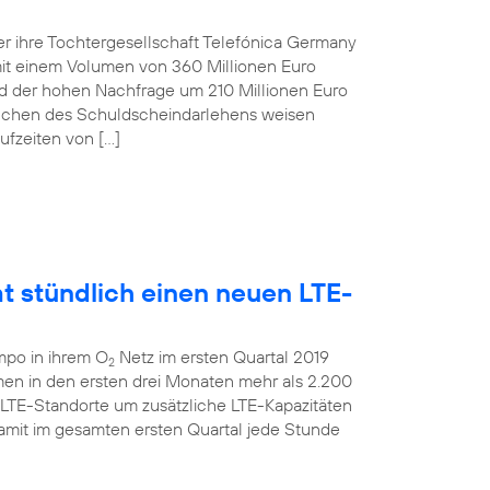
r ihre Tochtergesellschaft Telefónica Germany
t einem Volumen von 360 Millionen Euro
und der hohen Nachfrage um 210 Millionen Euro
anchen des Schuldscheindarlehens weisen
ufzeiten von […]
t stündlich einen neuen LTE-
mpo in ihrem O
Netz im ersten Quartal 2019
2
men in den ersten drei Monaten mehr als 2.200
 LTE-Standorte um zusätzliche LTE-Kapazitäten
amit im gesamten ersten Quartal jede Stunde