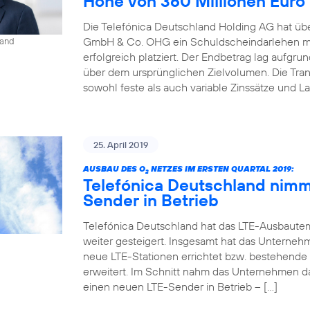
Höhe von 360 Millionen Euro
Die Telefónica Deutschland Holding AG hat übe
GmbH & Co. OHG ein Schuldscheindarlehen mi
land
erfolgreich platziert. Der Endbetrag lag aufgr
über dem ursprünglichen Zielvolumen. Die Tr
sowohl feste als auch variable Zinssätze und La
25. April 2019
AUSBAU DES O
NETZES IM ERSTEN QUARTAL 2019:
2
Telefónica Deutschland nimm
Sender in Betrieb
Telefónica Deutschland hat das LTE-Ausbaute
weiter gesteigert. Insgesamt hat das Unterneh
neue LTE-Stationen errichtet bzw. bestehende
erweitert. Im Schnitt nahm das Unternehmen d
einen neuen LTE-Sender in Betrieb – […]