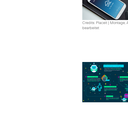
Credits: Placeit
|
Montage, A
bearbeitet