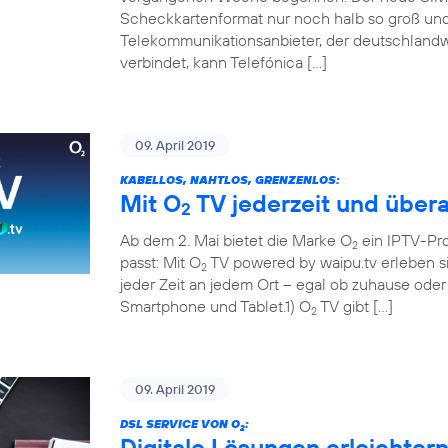
Scheckkartenformat nur noch halb so groß und 
Telekommunikationsanbieter, der deutschland
verbindet, kann Telefónica […]
09. April 2019
KABELLOS, NAHTLOS, GRENZENLOS:
Mit O
TV jederzeit und übera
2
Ab dem 2. Mai bietet die Marke O
ein IPTV-Pr
2
passt: Mit O
TV powered by waipu.tv erleben si
2
jeder Zeit an jedem Ort – egal ob zuhause ode
Smartphone und Tablet.1) O
TV gibt […]
2
09. April 2019
DSL SERVICE VON O
:
2
Digitale Lösungen erleichter