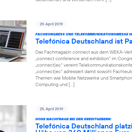
29. April 2019
FACHKONGRESS UND TELEKOMMUNIKATIONSMESSE IN
Telefónica Deutschland ist P
Das Fachmagazin connect aus dem WEKA-Verlag 
„connect conference and exhibition“ im Congr
„connect|ec“ vereint Telekommunikationskonfer
„connect|ec“ adressiert damit sowohl Fachleut
Themen wie Mobile Netzwerke und Smartphon
Computing und […]
25. April 2019
HOHE NACHFRAGE BEI DEN KREDITGEBERN:
Telefónica Deutschland platz