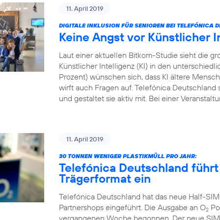
11. April 2019
DIGITALE INKLUSION FÜR SENIOREN BEI TELEFÓNICA
Keine Angst vor Künstlicher I
Laut einer aktuellen Bitkom-Studie sieht die
Künstlicher Intelligenz (KI) in den unterschied
Prozent) wünschen sich, dass KI ältere Menschen
wirft auch Fragen auf. Telefónica Deutschland s
und gestaltet sie aktiv mit. Bei einer Veranstal
11. April 2019
30 TONNEN WENIGER PLASTIKMÜLL PRO JAHR:
Telefónica Deutschland führt
Trägerformat ein
Telefónica Deutschland hat das neue Half-SIM
Partnershops eingeführt. Die Ausgabe an O
Pos
2
vergangenen Woche begonnen. Der neue SIM-Ka