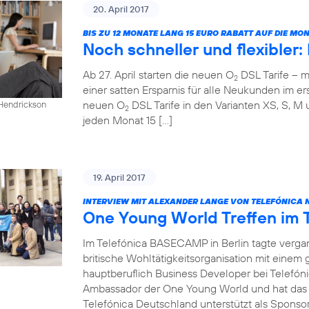
20. April 2017
BIS ZU 12 MONATE LANG 15 EURO RABATT AUF DIE M
Noch schneller und flexibler
Ab 27. April starten die neuen O
DSL Tarife – m
2
einer satten Ersparnis für alle Neukunden im ers
neuen O
DSL Tarife in den Varianten XS, S, M 
 Hendrickson
2
jeden Monat 15 […]
19. April 2017
INTERVIEW MIT ALEXANDER LANGE VON TELEFÓNICA 
One Young World Treffen im
Im Telefónica BASECAMP in Berlin tagte verg
britische Wohltätigkeitsorganisation mit einem
hauptberuflich Business Developer bei Telefóni
Ambassador der One Young World und hat das T
Telefónica Deutschland unterstützt als Sponsor 