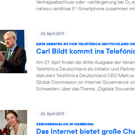
Vertragsabschluss oder -verlängerung bei O
er
2
nahezu randlose 5‘‘-Smartphone zusammen mit 
23. April 2017
DATA DEBATES
#3
VON TELEFÓNICA DEUTSCHLAND UN
Carl Bildt kommt ins Telef
Am 27. April findet die dritte Ausgabe der Vera
Telefónica Deutschland als Initiator und Partne
diskutiert Telefónica Deutschland CEO Markus 
Global Commission on Internet Governance un
Schweden, über das Thema: „Digitale Souveränit
22. April 2017
SENIORENDIALOG IN HAMBURG:
Das Internet bietet große C