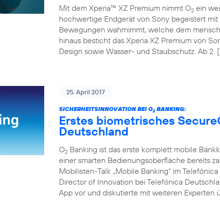
Mit dem Xperia™ XZ Premium nimmt O
ein wei
2
hochwertige Endgerät von Sony begeistert mit 
Bewegungen wahrnimmt, welche dem menschli
hinaus besticht das Xperia XZ Premium von So
Design sowie Wasser- und Staubschutz. Ab 2. [
25. April 2017
SICHERHEITSINNOVATION BEI O
BANKING:
2
Erstes biometrisches Secure
Deutschland
O
Banking ist das erste komplett mobile Bank
2
einer smarten Bedienungsoberfläche bereits z
Mobilisten-Talk „Mobile Banking“ im Telefóni
Director of Innovation bei Telefónica Deutschl
App vor und diskutierte mit weiteren Experten ü