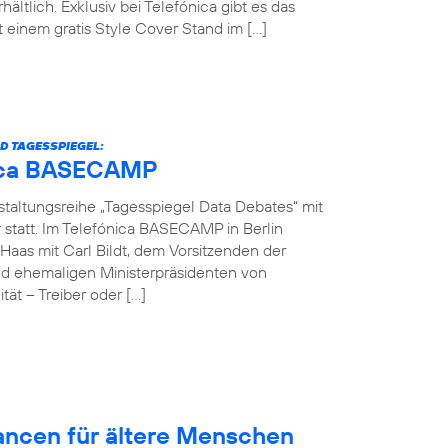
hältlich. Exklusiv bei Telefónica gibt es das
einem gratis Style Cover Stand im […]
D TAGESSPIEGEL:
ónica BASECAMP
nstaltungsreihe „Tagesspiegel Data Debates“ mit
r statt. Im Telefónica BASECAMP in Berlin
Haas mit Carl Bildt, dem Vorsitzenden der
d ehemaligen Ministerpräsidenten von
ät – Treiber oder […]
hancen für ältere Menschen