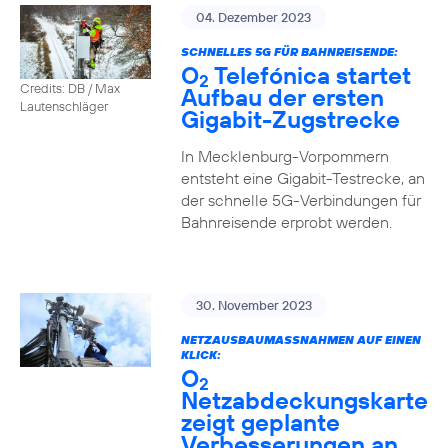
04. Dezember 2023
SCHNELLES 5G FÜR BAHNREISENDE:
O
Telefónica startet
2
Credits: DB / Max
Aufbau der ersten
Lautenschläger
Gigabit-Zugstrecke
In Mecklenburg-Vorpommern
entsteht eine Gigabit-Testrecke, an
der schnelle 5G-Verbindungen für
Bahnreisende erprobt werden.
30. November 2023
NETZAUSBAUMASSNAHMEN AUF EINEN K
LICK:
O
2
Netzabdeckungskarte
zeigt geplante
Verbesserungen an