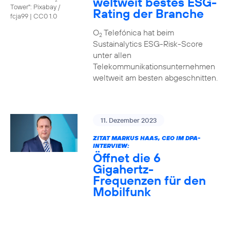
weltweit bestes ESG-
Tower": Pixabay /
Rating der Branche
fcja99
|
CC0 1.0
O
Telefónica hat beim
2
Sustainalytics ESG-Risk-Score
unter allen
Telekommunikationsunternehmen
weltweit am besten abgeschnitten.
11. Dezember 2023
ZITAT MARKUS HAAS, CEO IM DPA-
INTERVIEW:
Öffnet die 6
Gigahertz-
Frequenzen für den
Mobilfunk