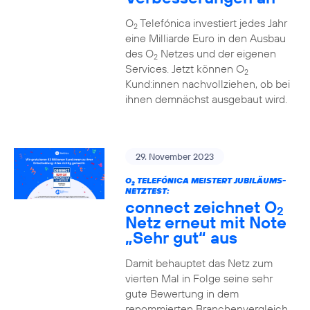
O
Telefónica investiert jedes Jahr
2
eine Milliarde Euro in den Ausbau
des O
Netzes und der eigenen
2
Services. Jetzt können O
2
Kund:innen nachvollziehen, ob bei
ihnen demnächst ausgebaut wird.
29. November 2023
O
TELEFÓNICA MEISTERT JUBILÄUMS-
2
NETZTEST:
connect zeichnet O
2
Netz erneut mit Note
„Sehr gut“ aus
Damit behauptet das Netz zum
vierten Mal in Folge seine sehr
gute Bewertung in dem
renommierten Branchenvergleich.