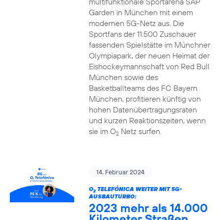
multifunktionale Sportarena SAP
Garden in München mit einem
modernen 5G-Netz aus. Die
Sportfans der 11.500 Zuschauer
fassenden Spielstätte im Münchner
Olympiapark, der neuen Heimat der
Eishockeymannschaft von Red Bull
München sowie des
Basketballteams des FC Bayern
München, profitieren künftig von
hohen Datenübertragungsraten
und kurzen Reaktionszeiten, wenn
sie im O
Netz surfen.
2
14. Februar 2024
O
TELEFÓNICA WEITER MIT 5G-
2
AUSBAUTURBO:
2023 mehr als 14.000
Kilometer Straßen