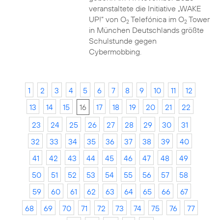
veranstaltete die Initiative „WAKE
UP!“ von O
Telefónica im O
Tower
2
2
in München Deutschlands größte
Schulstunde gegen
Cybermobbing.
1
2
3
4
5
6
7
8
9
10
11
12
13
14
15
16
17
18
19
20
21
22
23
24
25
26
27
28
29
30
31
32
33
34
35
36
37
38
39
40
41
42
43
44
45
46
47
48
49
50
51
52
53
54
55
56
57
58
59
60
61
62
63
64
65
66
67
68
69
70
71
72
73
74
75
76
77