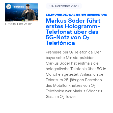
04. Dezember 2023
TELEFONIE DER NÄCHSTEN GENERATION:
Markus Söder führt
Credits: Bert Willer
erstes Hologramm-
Telefonat über das
5G-Netz von O
2
Telefónica
Premiere bei O
Telefónica: Der
2
bayerische Ministerpräsident
Markus Söder hat erstmals die
holografische Telefonie über 5G in
München getestet. Anlässlich der
Feier zum 25-jährigen Bestehen
des Mobilfunknetzes von O
2
Telefónica war Markus Söder zu
Gast im O
Tower.
2