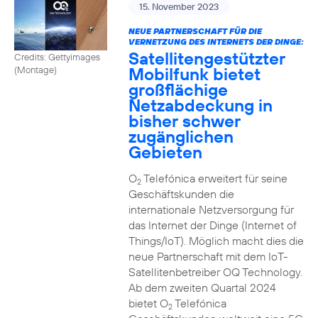
15. November 2023
NEUE PARTNERSCHAFT FÜR DIE
VERNETZUNG DES INTERNETS DER DINGE:
Satellitengestützter
Credits: Gettyimages
Mobilfunk bietet
(Montage)
großflächige
Netzabdeckung in
bisher schwer
zugänglichen
Gebieten
O
Telefónica erweitert für seine
2
Geschäftskunden die
internationale Netzversorgung für
das Internet der Dinge (Internet of
Things/IoT). Möglich macht dies die
neue Partnerschaft mit dem IoT-
Satellitenbetreiber OQ Technology.
Ab dem zweiten Quartal 2024
bietet O
Telefónica
2