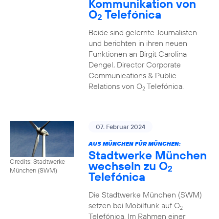
Kommunikation von
O
Telefónica
2
Beide sind gelernte Journalisten
und berichten in ihren neuen
Funktionen an Birgit Carolina
Dengel, Director Corporate
Communications & Public
Relations von O
Telefónica.
2
07. Februar 2024
AUS MÜNCHEN FÜR MÜNCHEN:
Stadtwerke München
Credits: Stadtwerke
wechseln zu O
2
München (SWM)
Telefónica
Die Stadtwerke München (SWM)
setzen bei Mobilfunk auf O
2
Telefónica. Im Rahmen einer