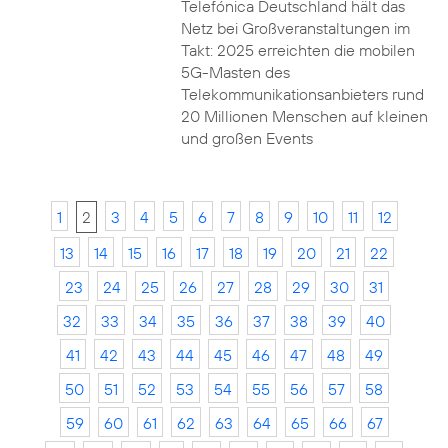
Telefónica Deutschland hält das
Netz bei Großveranstaltungen im
Takt: 2025 erreichten die mobilen
5G-Masten des
Telekommunikationsanbieters rund
20 Millionen Menschen auf kleinen
und großen Events
1
2
3
4
5
6
7
8
9
10
11
12
13
14
15
16
17
18
19
20
21
22
23
24
25
26
27
28
29
30
31
32
33
34
35
36
37
38
39
40
41
42
43
44
45
46
47
48
49
50
51
52
53
54
55
56
57
58
59
60
61
62
63
64
65
66
67