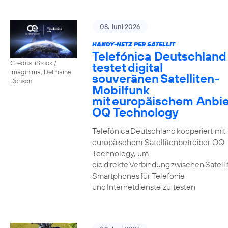
08. Juni 2026
HANDY-NETZ PER SATELLIT
Telefónica Deutschland
Credits: iStock /
testet digital
imaginima, Delmaine
souveränen Satelliten-
Donson
Mobilfunk
mit europäischem Anbie
OQ Technology
Telefónica Deutschland kooperiert mit
europäischem Satellitenbetreiber OQ
Technology, um
die direkte Verbindung zwischen Satell
Smartphones für Telefonie
und Internetdienste zu testen