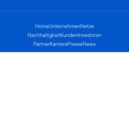
Home
Unternehmen
Netze
Nachhaltigkeit
Kunden
Investoren
Partner
Karriere
Presse
News
Privatkunden
Geschäftskunden
Worldwide
BASECAMP
AGB
Kontakt
ElektroG / BattG
Datenschutz
Hinweisgeberverfahren
Jugendschutz
Barrierefreiheit
Impressum