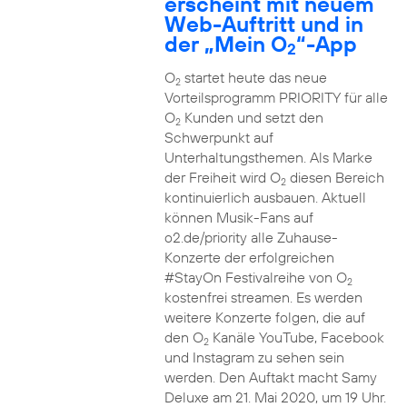
erscheint mit neuem
Web-Auftritt und in
der „Mein O
“-App
2
O
startet heute das neue
2
Vorteilsprogramm PRIORITY für alle
O
Kunden und setzt den
2
Schwerpunkt auf
Unterhaltungsthemen. Als Marke
der Freiheit wird O
diesen Bereich
2
kontinuierlich ausbauen. Aktuell
können Musik-Fans auf
o2.de/priority alle Zuhause-
Konzerte der erfolgreichen
#StayOn Festivalreihe von O
2
kostenfrei streamen. Es werden
weitere Konzerte folgen, die auf
den O
Kanäle YouTube, Facebook
2
und Instagram zu sehen sein
werden. Den Auftakt macht Samy
Deluxe am 21. Mai 2020, um 19 Uhr.