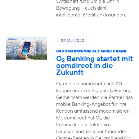
Wirtschaft rund um die Uhr in
Bewegung – auch dank
intelligenter Mobilfunklösungen.
27. Mai 2020
DAS SMARTPHONE ALS MOBILE BANK:
O
Banking startet mit
2
comdirect in die
Zukunft
O
und die comdirect bank AG
2
kooperieren künftig bei O
Banking.
2
Gemeinsam werden die Partner das
mobile Banking-Angebot für ihre
Kunden umfassend modernisieren.
Mit comdirect hat O
, die
2
Kernmarke der Telefónica
Deutschland, eine der führenden
Online-Banken in Deutschland für