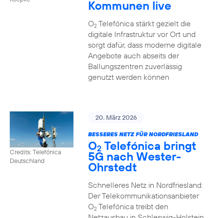
Kommunen live
O
Telefónica stärkt gezielt die
2
digitale Infrastruktur vor Ort und
sorgt dafür, dass moderne digitale
Angebote auch abseits der
Ballungszentren zuverlässig
genutzt werden können
20. März 2026
BESSERES NETZ FÜR NORDFRIESLAND
O
Telefónica bringt
2
Credits: Telefónica
5G nach Wester-
Deutschland
Ohrstedt
Schnelleres Netz in Nordfriesland:
Der Telekommunikationsanbieter
O
Telefónica treibt den
2
Netzausbau in Schleswig-Holstein