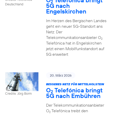
O
Telefónica bringt
2
5G nach
Deutschland
Engelskirchen
Im Herzen des Bergischen Landes
geht ein neuer 5G-Standort ans
Netz: Der
Telekommunikationsanbieter O
2
Telefónica hat in Engelskirchen
jetzt einen Mobilfunkstandort auf
5G erweitert
20. März 2026
BESSERES NETZ FÜR MITTELHOLSTEIN
O
Telefónica bringt
2
Credits: Jörg Borm
5G nach Embühren
Der Telekommunikationsanbieter
O
Telefónica treibt den
2