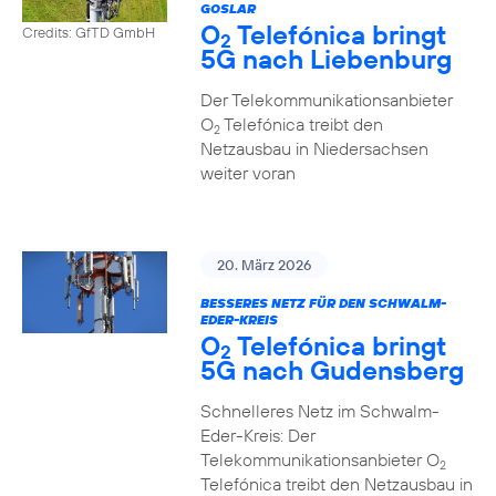
GOSLAR
O
Telefónica bringt
Credits: GfTD GmbH
2
5G nach Liebenburg
Der Telekommunikationsanbieter
O
Telefónica treibt den
2
Netzausbau in Niedersachsen
weiter voran
20. März 2026
BESSERES NETZ FÜR DEN SCHWALM-
EDER-KREIS
O
Telefónica bringt
2
5G nach Gudensberg
Schnelleres Netz im Schwalm-
Eder-Kreis: Der
Telekommunikationsanbieter O
2
Telefónica treibt den Netzausbau in