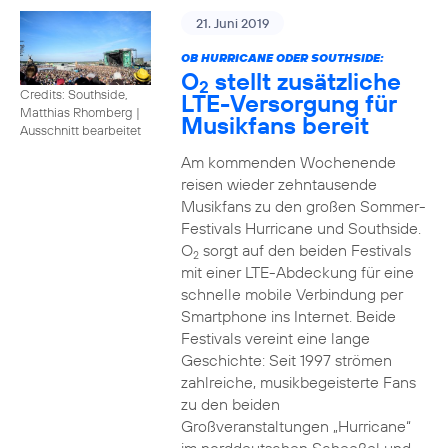
21. Juni 2019
OB HURRICANE ODER SOUTHSIDE:
O
stellt zusätzliche
2
Credits: Southside,
LTE-Versorgung für
Matthias Rhomberg
|
Musikfans bereit
Ausschnitt bearbeitet
Am kommenden Wochenende
reisen wieder zehntausende
Musikfans zu den großen Sommer-
Festivals Hurricane und Southside.
O
sorgt auf den beiden Festivals
2
mit einer LTE-Abdeckung für eine
schnelle mobile Verbindung per
Smartphone ins Internet. Beide
Festivals vereint eine lange
Geschichte: Seit 1997 strömen
zahlreiche, musikbegeisterte Fans
zu den beiden
Großveranstaltungen „Hurricane“