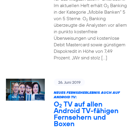
Im aktuellen Heft erhält O
Banking
2
in der Kategorie „Mobile Banken“ 5
von 5 Sterne. O
Banking
2
überzeugte die Analysten vor allem
in punkto kostenfreie
Überweisungen und kostenlose
Debit Mastercard sowie günstigem
Dispokredit in Höhe von 7,49
Prozent. „Wir sind stolz […]
26. Juni 2019
NEUES FERNSEHERLEBNIS AUCH AUF
ANDROID TV:
O
TV auf allen
2
Android TV-fähigen
Fernsehern und
Boxen