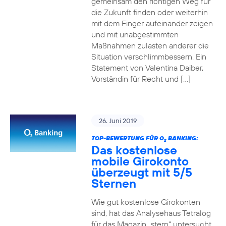
gemeinsam den richtigen Weg für
die Zukunft finden oder weiterhin
mit dem Finger aufeinander zeigen
und mit unabgestimmten
Maßnahmen zulasten anderer die
Situation verschlimmbessern. Ein
Statement von Valentina Daiber,
Vorständin für Recht und […]
26. Juni 2019
TOP-BEWERTUNG FÜR O
BANKING:
2
Das kostenlose
mobile Girokonto
überzeugt mit 5/5
Sternen
Wie gut kostenlose Girokonten
sind, hat das Analysehaus Tetralog
für das Magazin „stern“ untersucht.