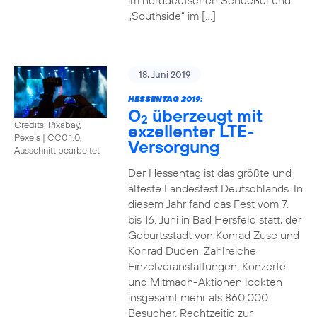
im norddeutschen Scheeßel und
„Southside“ im […]
18. Juni 2019
HESSENTAG 2019:
O
überzeugt mit
2
Credits: Pixabay,
exzellenter LTE-
Pexels
|
CC0 1.0,
Versorgung
Ausschnitt bearbeitet
Der Hessentag ist das größte und
älteste Landesfest Deutschlands. In
diesem Jahr fand das Fest vom 7.
bis 16. Juni in Bad Hersfeld statt, der
Geburtsstadt von Konrad Zuse und
Konrad Duden. Zahlreiche
Einzelveranstaltungen, Konzerte
und Mitmach-Aktionen lockten
insgesamt mehr als 860.000
Besucher. Rechtzeitig zur