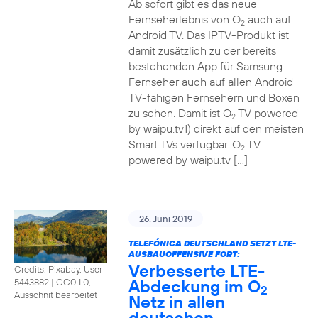
Ab sofort gibt es das neue
Fernseherlebnis von O
auch auf
2
Android TV. Das IPTV-Produkt ist
damit zusätzlich zu der bereits
bestehenden App für Samsung
Fernseher auch auf allen Android
TV-fähigen Fernsehern und Boxen
zu sehen. Damit ist O
TV powered
2
by waipu.tv1) direkt auf den meisten
Smart TVs verfügbar. O
TV
2
powered by waipu.tv […]
26. Juni 2019
TELEFÓNICA DEUTSCHLAND SETZT LTE-
AUSBAUOFFENSIVE FORT:
Verbesserte LTE-
Credits: Pixabay, User
Abdeckung im O
5443882
|
CC0 1.0,
2
Ausschnit bearbeitet
Netz in allen
deutschen