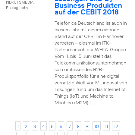
2
KIDKUTSMEDIA
Business Produkten
Photography
auf der CEBIT 2018
Telefónica Deutschland ist auch in
diesem Jahr mit einem eigenen
Stand auf der CEBIT in Hannover
vertreten – diesmal im ITK-
Partnerbereich der WEKA-Gruppe.
Vom 11. bis 15. Juni stellt das
Telekommunikationsunternehmen
sein umfassendes B2B-
Produktportfolio für eine digital
vernetzte Welt vor. Mit innovativen
Lösungen rund um das Internet of
Things (IoT) und Machine to
Machine (M2M) […]
1
2
3
4
5
6
7
8
9
10
11
12