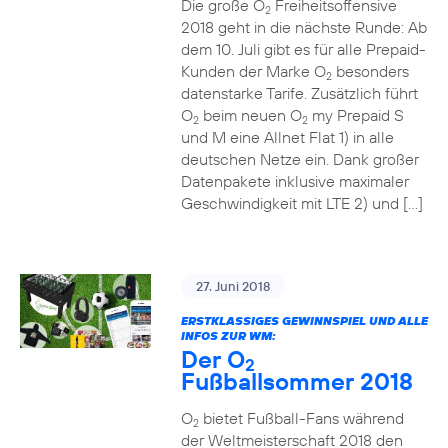
Die große O
Freiheitsoffensive
2
2018 geht in die nächste Runde: Ab
dem 10. Juli gibt es für alle Prepaid-
Kunden der Marke O
besonders
2
datenstarke Tarife. Zusätzlich führt
O
beim neuen O
my Prepaid S
2
2
und M eine Allnet Flat 1) in alle
deutschen Netze ein. Dank großer
Datenpakete inklusive maximaler
Geschwindigkeit mit LTE 2) und […]
27. Juni 2018
ERSTKLASSIGES GEWINNSPIEL UND ALLE
INFOS ZUR WM:
Der O
2
Fußballsommer 2018
O
bietet Fußball-Fans während
2
der Weltmeisterschaft 2018 den