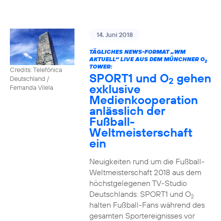
14. Juni 2018
TÄGLICHES NEWS-FORMAT „WM
AKTUELL“ LIVE AUS DEM MÜNCHNER O
2
TOWER:
Credits: Telefónica
SPORT1 und O
gehen
Deutschland /
2
exklusive
Fernanda Vilela
Medienkooperation
anlässlich der
Fußball-
Weltmeisterschaft
ein
Neuigkeiten rund um die Fußball-
Weltmeisterschaft 2018 aus dem
höchstgelegenen TV-Studio
Deutschlands: SPORT1 und O
2
halten Fußball-Fans während des
gesamten Sportereignisses vor