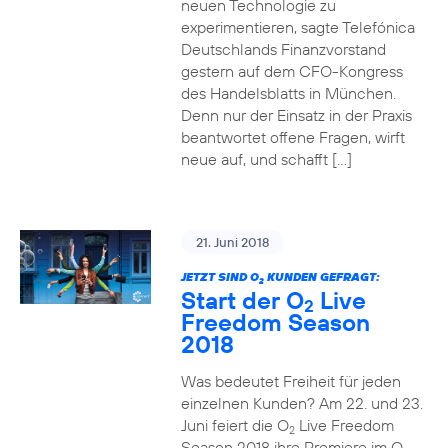
neuen Technologie zu
experimentieren, sagte Telefónica
Deutschlands Finanzvorstand
gestern auf dem CFO-Kongress
des Handelsblatts in München.
Denn nur der Einsatz in der Praxis
beantwortet offene Fragen, wirft
neue auf, und schafft […]
21. Juni 2018
JETZT SIND O
KUNDEN GEFRAGT:
2
Start der O
Live
2
Freedom Season
2018
Was bedeutet Freiheit für jeden
einzelnen Kunden? Am 22. und 23.
Juni feiert die O
Live Freedom
2
Season 2018 ihre Premiere im O