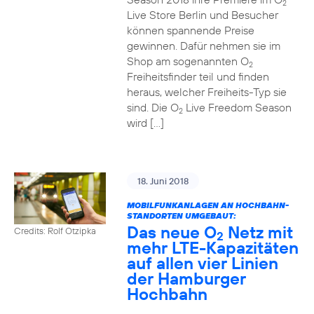
2
Live Store Berlin und Besucher
können spannende Preise
gewinnen. Dafür nehmen sie im
Shop am sogenannten O
2
Freiheitsfinder teil und finden
heraus, welcher Freiheits-Typ sie
sind. Die O
Live Freedom Season
2
wird […]
18. Juni 2018
MOBILFUNKANLAGEN AN HOCHBAHN-
STANDORTEN UMGEBAUT:
Das neue O
Netz mit
Credits: Rolf Otzipka
2
mehr LTE-Kapazitäten
auf allen vier Linien
der Hamburger
Hochbahn