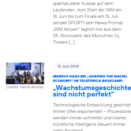
spektakulärer Kulisse auf dem
Laufenden. Vom Start der WM am
14. Juni bis zum Finale am 15. Juli
sendet SPORT1 sein News-Format
„WM Aktuell“ täglich live aus dem
35. Stockwerk des Münchner O
2
Towers […]
12. Juni 2018
MARKUS HAAS BEI „SHAPING THE DIGITAL
ECONOMY“ IM TELEFÓNICA BASECAMP:
„Wachstumsgeschicht
Credits: Henrik Andree
sind nicht perfekt“
Technologische Entwicklung geschieh
immer öfter exponentiell – Prozessore
werden immer schneller und kleiner,
künstliche Intelligenz steuert immer
mehr Prozesse,