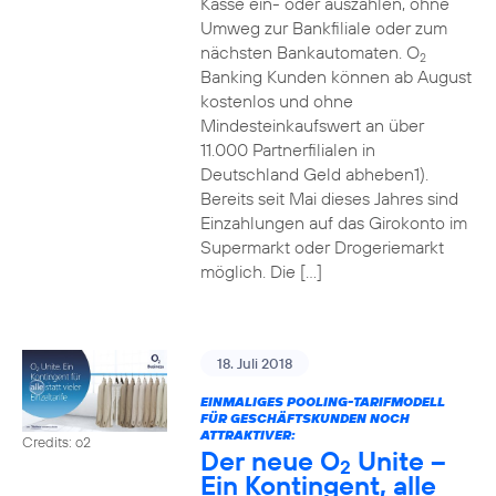
Kasse ein- oder auszahlen, ohne
Umweg zur Bankfiliale oder zum
nächsten Bankautomaten. O
2
Banking Kunden können ab August
kostenlos und ohne
Mindesteinkaufswert an über
11.000 Partnerfilialen in
Deutschland Geld abheben1).
Bereits seit Mai dieses Jahres sind
Einzahlungen auf das Girokonto im
Supermarkt oder Drogeriemarkt
möglich. Die […]
18. Juli 2018
EINMALIGES POOLING-TARIFMODELL
FÜR GESCHÄFTSKUNDEN NOCH
ATTRAKTIVER:
Credits: o2
Der neue O
Unite –
2
Ein Kontingent, alle