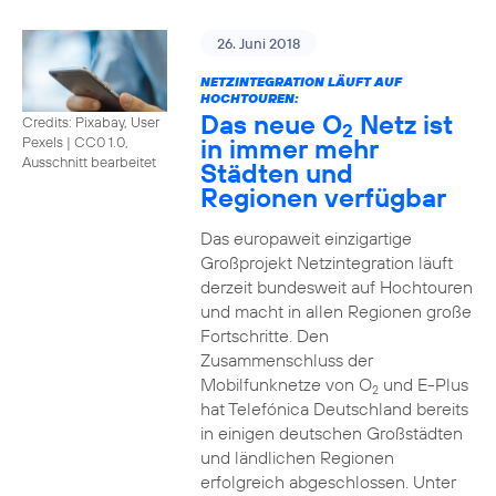
26. Juni 2018
NETZINTEGRATION LÄUFT AUF
HOCHTOUREN:
Das neue O
Netz ist
Credits: Pixabay, User
2
in immer mehr
Pexels
|
CC0 1.0,
Ausschnitt bearbeitet
Städten und
Regionen verfügbar
Das europaweit einzigartige
Großprojekt Netzintegration läuft
derzeit bundesweit auf Hochtouren
und macht in allen Regionen große
Fortschritte. Den
Zusammenschluss der
Mobilfunknetze von O
und E-Plus
2
hat Telefónica Deutschland bereits
in einigen deutschen Großstädten
und ländlichen Regionen
erfolgreich abgeschlossen. Unter