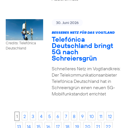
30. Juni 2026
BESSERES NETZ FÜR DAS VOGTLAND
Telefónica
Credits: Telefónica
Deutschland bringt
Deutschland
5G nach
Schreiersgrün
Schnelleres Netz im Vogtlandkreis:
Der Telekommunikationsanbieter
Telefónica Deutschland hat in
Schreiersgrün einen neuen 5G-
Mobilfunkstandort errichtet
1
2
3
4
5
6
7
8
9
10
11
12
13
14
15
16
17
18
19
20
21
22