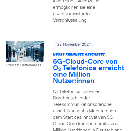
lösen sind. Gleichzeitig
ermöglichen sie eine
quantenresistente
Verschlüsselung.
28. November 2024
NEUES KERNNETZ GESTARTET:
5G-Cloud-Core von
Credits: Gettyimages
O
Telefónica erreicht
2
eine Million
Nutzer:innen
O
Telefónica hat einen
2
Durchbruch in der
Telekommunikationsbranche
erzielt: Nur sechs Monate nach
dem Start des innovativen 5G
Cloud Core können bereits eine
Million Kund:innen in Deutschland