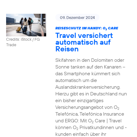
09. Dezember 2024
REISESCHUTZ IM HANDY: O
CARE
2
Travel versichert
Credits: iStock / FG
automatisch auf
Trade
Reisen
Skifahren in den Dolomiten oder
Sonne tanken auf den Kanaren –
das Smartphone kümmert sich
automatisch um die
Auslandskrankenversicherung.
Hierzu gibt es in Deutschland nun
ein bisher einzigartiges
Versicherungsangebot von O
2
Telefónica, Telefónica Insurance
und ERGO: Mit O
Care | Travel
2
können O
Privatkundinnen und -
2
kunden einfach über ihr