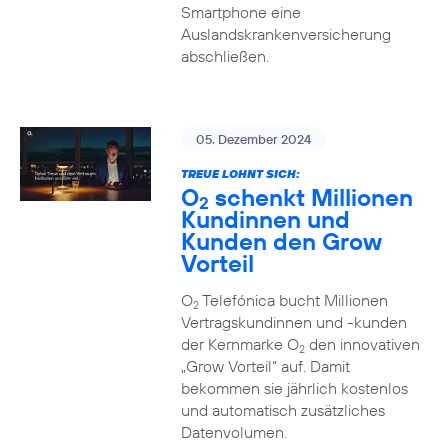
Smartphone eine
Auslandskrankenversicherung
abschließen.
05. Dezember 2024
TREUE LOHNT SICH:
O
schenkt Millionen
2
Kundinnen und
Kunden den Grow
Vorteil
O
Telefónica bucht Millionen
2
Vertragskundinnen und -kunden
der Kernmarke O
den innovativen
2
„Grow Vorteil“ auf. Damit
bekommen sie jährlich kostenlos
und automatisch zusätzliches
Datenvolumen.