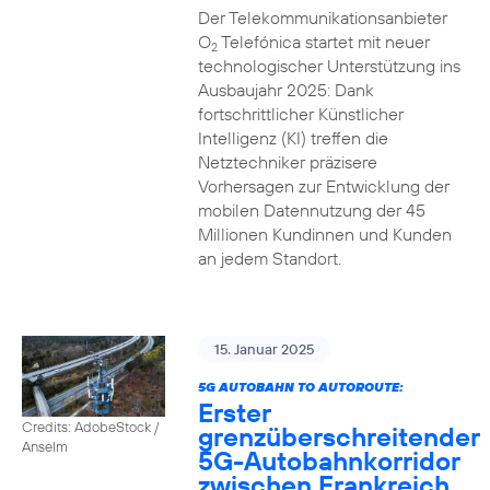
Der Telekommunikationsanbieter
O
Telefónica startet mit neuer
2
technologischer Unterstützung ins
Ausbaujahr 2025: Dank
fortschrittlicher Künstlicher
Intelligenz (KI) treffen die
Netztechniker präzisere
Vorhersagen zur Entwicklung der
mobilen Datennutzung der 45
Millionen Kundinnen und Kunden
an jedem Standort.
15. Januar 2025
5G AUTOBAHN TO AUTOROUTE:
Erster
Credits: AdobeStock /
grenzüberschreitender
Anselm
5G-Autobahnkorridor
zwischen Frankreich