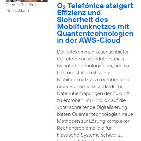
O
Telefónica steigert
Credits: Telefónica
2
Effizienz und
Deutschland
Sicherheit des
Mobilfunknetzes mit
Quantentechnologien
in der AWS-Cloud
Der Telekommunikationsanbieter
O
Telefónica wendet erstmals
2
Quantentechnologien an, um die
Leistungsfähigkeit seines
Mobilfunknetzes zu erhöhen und
neue Sicherheitsstandards für
Datenübertragungen der Zukunft
zu erproben. Im Hinblick auf die
voranschreitende Digitalisierung
bieten Quantentechnologien neue
Methoden zur Lösung komplexer
Rechenprobleme, die für
klassische Systeme schwer zu