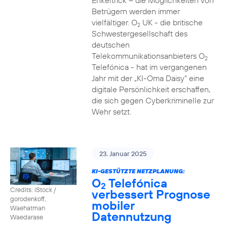
Enkeltrick – die Möglichkeiten von
Betrügern werden immer
vielfältiger. O
UK - die britische
2
Schwestergesellschaft des
deutschen
Telekommunikationsanbieters O
2
Telefónica - hat im vergangenen
Jahr mit der „KI-Oma Daisy“ eine
digitale Persönlichkeit erschaffen,
die sich gegen Cyberkriminelle zur
Wehr setzt.
23. Januar 2025
KI-GESTÜTZTE NETZPLANUNG:
O
Telefónica
2
Credits: iStock /
verbessert Prognose
gorodenkoff,
mobiler
Waehatman
Datennutzung
Waedarase