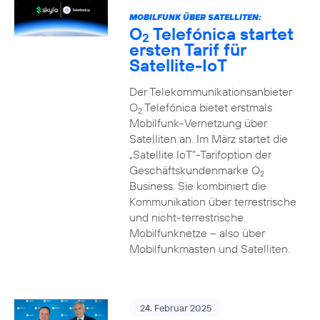
MOBILFUNK ÜBER SATELLITEN:
O
Telefónica startet
2
ersten Tarif für
Satellite-IoT
Der Telekommunikationsanbieter
O
Telefónica bietet erstmals
2
Mobilfunk-Vernetzung über
Satelliten an. Im März startet die
„Satellite IoT”-Tarifoption der
Geschäftskundenmarke O
2
Business. Sie kombiniert die
Kommunikation über terrestrische
und nicht-terrestrische
Mobilfunknetze – also über
Mobilfunkmasten und Satelliten.
24. Februar 2025