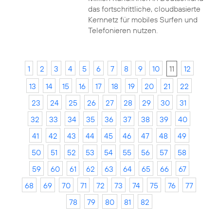
das fortschrittliche, cloudbasierte
Kernnetz für mobiles Surfen und
Telefonieren nutzen.
1
2
3
4
5
6
7
8
9
10
11
12
13
14
15
16
17
18
19
20
21
22
23
24
25
26
27
28
29
30
31
32
33
34
35
36
37
38
39
40
41
42
43
44
45
46
47
48
49
50
51
52
53
54
55
56
57
58
59
60
61
62
63
64
65
66
67
68
69
70
71
72
73
74
75
76
77
78
79
80
81
82