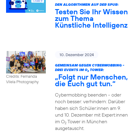
DEN ALGORITHMEN AUF DER SPUR:
Testen Sie Ihr Wissen
zum Thema
Künstliche Intelligenz
10. Dezember 2024
GEMEINSAM GEGEN CYBERMOBBING -
DREI EVENTS IM O
TOWER:
2
„Folgt nur Menschen,
Credits: Fernanda
die Euch gut tun.“
Vilela Photography
Cybermobbing beenden - oder
noch besser: verhindern: Darüber
haben sich Schüler:innen am 9.
und 10. Dezember mit Expert:innen
im O
Tower in München
2
ausgetauscht.