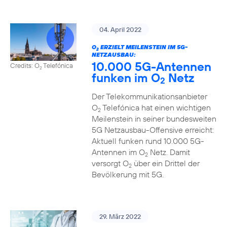
04. April 2022
O
ERZIELT MEILENSTEIN IM 5G-
2
NETZAUSBAU:
10.000 5G-Antennen
Credits: O
Telefónica
2
funken im O
Netz
2
Der Telekommunikationsanbieter
O
Telefónica hat einen wichtigen
2
Meilenstein in seiner bundesweiten
5G Netzausbau-Offensive erreicht:
Aktuell funken rund 10.000 5G-
Antennen im O
Netz. Damit
2
versorgt O
über ein Drittel der
2
Bevölkerung mit 5G.
29. März 2022