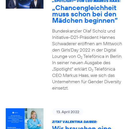
„SPOTLIGHT“ VON CEO MARKUS HAAS:
„Chancengleichheit
muss schon bei den
Mädchen beginnen“
Bundeskanzler Olaf Scholz und
Initiative-D21-Präsident Hannes
Schwaderer eröffnen am Mittwoch
den Girls‘Day 2022 in der Digital
Lounge von O
Telefónica in Berlin.
2
In seiner neuen Ausgabe des
„Spotlight“ erklärt O
Telefónica
2
CEO Markus Haas, wie sich das
Unternehmen für Gender Diversity
einsetzt.
13. April 2022
ZITAT VALENTINA DAIBER:
Wir brauchen eine