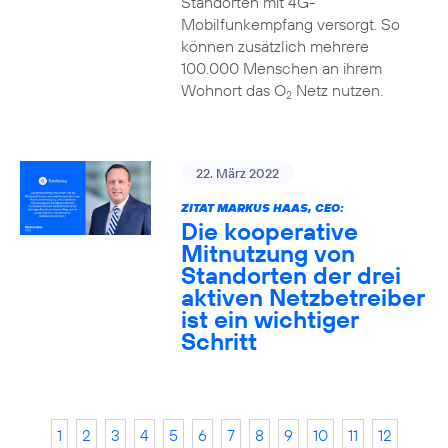
Standorten mit 4G-
Mobilfunkempfang versorgt. So
können zusätzlich mehrere
100.000 Menschen an ihrem
Wohnort das O
Netz nutzen.
2
22. März 2022
ZITAT MARKUS HAAS, CEO:
Die kooperative
Mitnutzung von
Standorten der drei
aktiven Netzbetreiber
ist ein wichtiger
Schritt
1
2
3
4
5
6
7
8
9
10
11
12