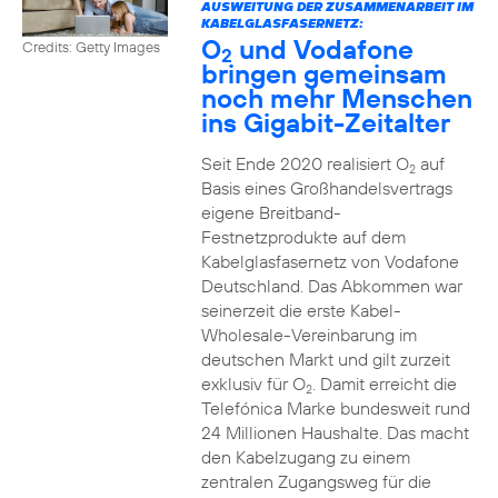
AUSWEITUNG DER ZUSAMMENARBEIT IM
KABELGLASFASERNETZ:
O
und Vodafone
Credits: Getty Images
2
bringen gemeinsam
noch mehr Menschen
ins Gigabit-Zeitalter
Seit Ende 2020 realisiert O
auf
2
Basis eines Großhandelsvertrags
eigene Breitband-
Festnetzprodukte auf dem
Kabelglasfasernetz von Vodafone
Deutschland. Das Abkommen war
seinerzeit die erste Kabel-
Wholesale-Vereinbarung im
deutschen Markt und gilt zurzeit
exklusiv für O
. Damit erreicht die
2
Telefónica Marke bundesweit rund
24 Millionen Haushalte. Das macht
den Kabelzugang zu einem
zentralen Zugangsweg für die