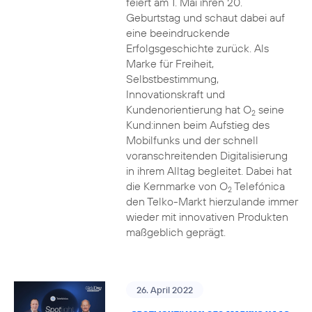
feiert am 1. Mai ihren 20.
Geburtstag und schaut dabei auf
eine beeindruckende
Erfolgsgeschichte zurück. Als
Marke für Freiheit,
Selbstbestimmung,
Innovationskraft und
Kundenorientierung hat O
seine
2
Kund:innen beim Aufstieg des
Mobilfunks und der schnell
voranschreitenden Digitalisierung
in ihrem Alltag begleitet. Dabei hat
die Kernmarke von O
Telefónica
2
den Telko-Markt hierzulande immer
wieder mit innovativen Produkten
maßgeblich geprägt.
26. April 2022