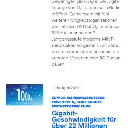
diesjährigen Girls‘Day in der Digital
Lounge von O
Telefónica in Berlin
2
eröffnet. Gemeinsam mit fünf
weiteren Mitgliedsorganisationen
der Initiative D21 hat O
Telefónica
2
18 Schülerinnen der 9.
Jahrgangsstufe moderne MINT-
Berufsbilder vorgestellt. Am Stand
des Telekommunikationsanbieters
konnten Mädchen eine 5G Station
bauen.
26. April 2022
ZUM 20. MARKENGEBURTSTAG
ERWEITERT O
SEINE GIGABIT-
2
FESTNETZABDECKUNG:
Gigabit-
Geschwindigkeit für
über 22 Millionen