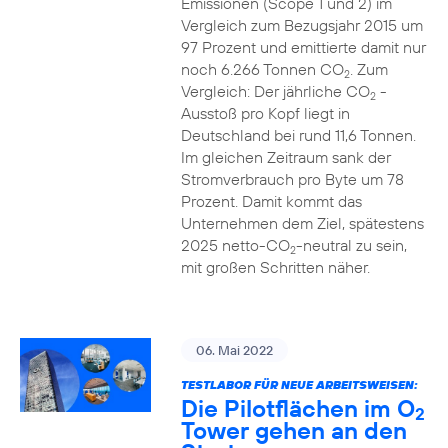
Emissionen (Scope 1 und 2) im
Vergleich zum Bezugsjahr 2015 um
97 Prozent und emittierte damit nur
noch 6.266 Tonnen CO
. Zum
2
Vergleich: Der jährliche CO
-
2
Ausstoß pro Kopf liegt in
Deutschland bei rund 11,6 Tonnen.
Im gleichen Zeitraum sank der
Stromverbrauch pro Byte um 78
Prozent. Damit kommt das
Unternehmen dem Ziel, spätestens
2025 netto-CO
-neutral zu sein,
2
mit großen Schritten näher.
06. Mai 2022
TESTLABOR FÜR NEUE ARBEITSWEISEN:
Die Pilotflächen im O
2
Tower gehen an den