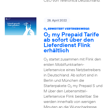
CEO von Telefónica Deutschland.
28. April 2022
O
ERWEITERT VERTRIEBSWEGE:
2
O
my Prepaid Tarife
2
ab sofort über den
Lieferdienst Flink
erhältlich
O
startet zusammen mit Flink den
2
ersten Mobilfunkkarten-
Lieferservice eines Netzbetreibers
in Deutschland. Ab sofort sind in
Berlin und München die
Starterpakete O
my Prepaid S und
2
M über den Lebensmittel-
Lieferservice Flink bestellbar. Sie
werden innerhalb von wenigen
Minuten an die Wunschadresse