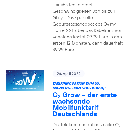
Haushalten Internet-
Geschwindigkeiten von bis zu 1
Gbit/s. Das spezielle
Geburtstagsangebot des O
my
2
Home XXL über das Kabelnetz von
Vodafone kostet 29,99 Euro in den
ersten 12 Monaten, dann dauerhaft
39,99 Euro.
26. April 2022
TARIFINNOVATION ZUM 20.
MARKENGEBURTSTAG VON O
:
2
O
Grow – der erste
2
wachsende
Mobilfunktarif
Deutschlands
Die Telekommunikationsmarke O
2