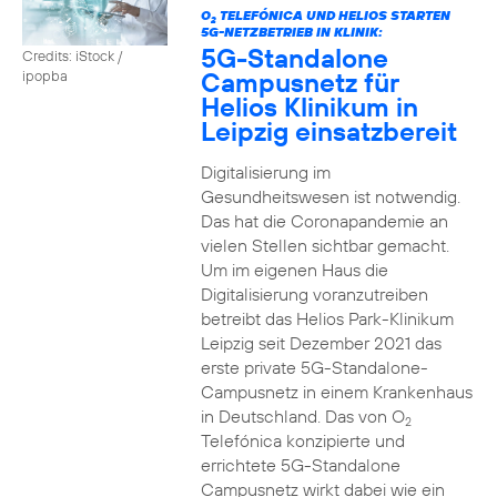
O
TELEFÓNICA UND HELIOS STARTEN
2
5G-NETZBETRIEB IN KLINIK:
5G-Standalone
Credits: iStock /
Campusnetz für
ipopba
Helios Klinikum in
Leipzig einsatzbereit
Digitalisierung im
Gesundheitswesen ist notwendig.
Das hat die Coronapandemie an
vielen Stellen sichtbar gemacht.
Um im eigenen Haus die
Digitalisierung voranzutreiben
betreibt das Helios Park-Klinikum
Leipzig seit Dezember 2021 das
erste private 5G-Standalone-
Campusnetz in einem Krankenhaus
in Deutschland. Das von O
2
Telefónica konzipierte und
errichtete 5G-Standalone
Campusnetz wirkt dabei wie ein