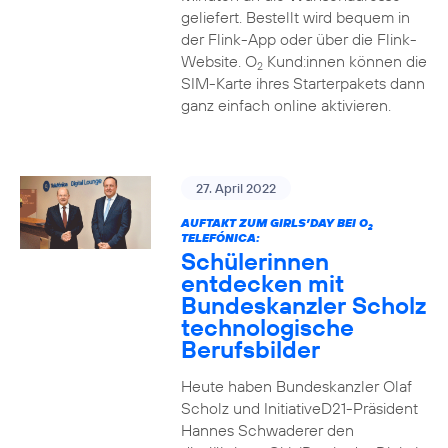
geliefert. Bestellt wird bequem in
der Flink-App oder über die Flink-
Website. O
Kund:innen können die
2
SIM-Karte ihres Starterpakets dann
ganz einfach online aktivieren.
27. April 2022
AUFTAKT ZUM GIRLS’DAY BEI O
2
TELEFÓNICA:
Schülerinnen
entdecken mit
Bundeskanzler Scholz
technologische
Berufsbilder
Heute haben Bundeskanzler Olaf
Scholz und InitiativeD21-Präsident
Hannes Schwaderer den