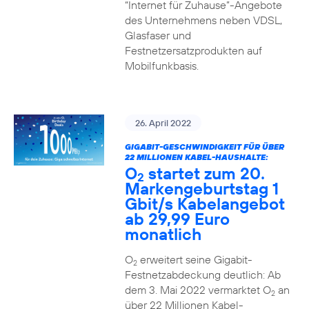
“Internet für Zuhause”-Angebote
des Unternehmens neben VDSL,
Glasfaser und
Festnetzersatzprodukten auf
Mobilfunkbasis.
26. April 2022
GIGABIT-GESCHWINDIGKEIT FÜR ÜBER
22 MILLIONEN KABEL-HAUSHALTE:
O
startet zum 20.
2
Markengeburtstag 1
Gbit/s Kabelangebot
ab 29,99 Euro
monatlich
O
erweitert seine Gigabit-
2
Festnetzabdeckung deutlich: Ab
dem 3. Mai 2022 vermarktet O
an
2
über 22 Millionen Kabel-