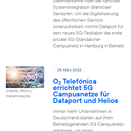
Datenverkehre oder die nahtlose
Systemintegration drahtloser
Sensoren. Um die Digitalisierung
des öffentlichen Sektors
voranzutreiben, nimmt Dataport für
sein neues 5G-Testlabor das erste
private 5G-Standalone-
Campusnetz in Hamburg in Betrieb.
29. März 2022
O
Telefónica
2
errichtet 5G
Credits: iStock /
Campusnetze für
metamorworks
Dataport und Helios
Immer mehr Unternehmen in
Deutschland starten auf ihren
Betriebsgeländen 5G Campusnetz-
Initiativen, um einen