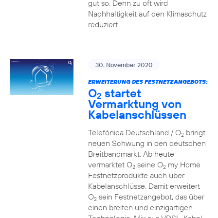
gut so. Denn zu oft wird
Nachhaltigkeit auf den Klimaschutz
reduziert.
30. November 2020
ERWEITERUNG DES FESTNETZANGEBOTS:
O
startet
2
Vermarktung von
Kabelanschlüssen
Telefónica Deutschland / O
bringt
2
neuen Schwung in den deutschen
Breitbandmarkt: Ab heute
vermarktet O
seine O
my Home
2
2
Festnetzprodukte auch über
Kabelanschlüsse. Damit erweitert
O
sein Festnetzangebot, das über
2
einen breiten und einzigartigen