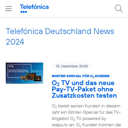
Telefónica Deutschland News
2024
15. Dezember 2020
WINTER-SPECIAL FÜR O
KUNDEN:
2
O
TV und das neue
2
Pay-TV-Paket ohne
Zusatzkosten testen
O
bietet seinen Kunden in diesem
2
Jahr ein Winter-Special für das TV-
Angebot O
TV powered by
2
waipu.tv an. O
Kunden können die
2