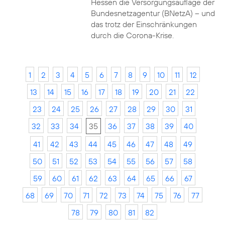
Hessen die Versorgungsauflage der
Bundesnetzagentur (BNetzA) – und
das trotz der Einschränkungen
durch die Corona-Krise.
1
2
3
4
5
6
7
8
9
10
11
12
13
14
15
16
17
18
19
20
21
22
23
24
25
26
27
28
29
30
31
32
33
34
35
36
37
38
39
40
41
42
43
44
45
46
47
48
49
50
51
52
53
54
55
56
57
58
59
60
61
62
63
64
65
66
67
68
69
70
71
72
73
74
75
76
77
78
79
80
81
82