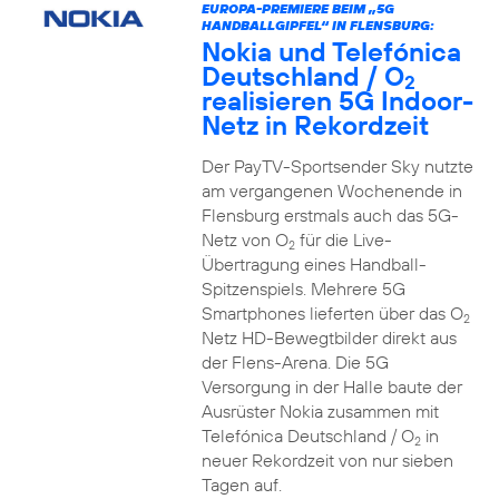
EUROPA-PREMIERE BEIM „5G
HANDBALLGIPFEL“ IN FLENSBURG:
Nokia und Telefónica
Deutschland / O
2
realisieren 5G Indoor-
Netz in Rekordzeit
Der PayTV-Sportsender Sky nutzte
am vergangenen Wochenende in
Flensburg erstmals auch das 5G-
Netz von O
für die Live-
2
Übertragung eines Handball-
Spitzenspiels. Mehrere 5G
Smartphones lieferten über das O
2
Netz HD-Bewegtbilder direkt aus
der Flens-Arena. Die 5G
Versorgung in der Halle baute der
Ausrüster Nokia zusammen mit
Telefónica Deutschland / O
in
2
neuer Rekordzeit von nur sieben
Tagen auf.