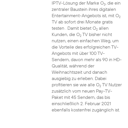
IPTV-Lösung der Marke O
, die ein
2
zentraler Baustein ihres digitalen
Entertainment-Angebots ist, mit O
2
TV ab sofort drei Monate gratis
testen . Damit bietet O
allen
2
Kunden, die O
TV bisher nicht
2
nutzen, einen einfachen Weg, um
die Vorteile des erfolgreichen TV-
Angebots mit über 100 TV-
Sendern, davon mehr als 90 in HD-
Qualität, während der
Weihnachtszeit und danach
ausgiebig zu erleben. Dabei
profitieren sie wie alle O
TV Nutzer
2
zusätzlich vom neuen Pay-TV-
Paket mit 45 Sendern, das bis
einschließlich 2. Februar 2021
ebenfalls kostenfrei zugänglich ist.