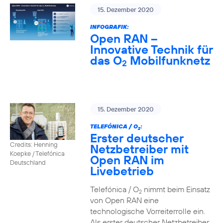
15. Dezember 2020
INFOGRAFIK:
Open RAN –
Innovative Technik für
das O
Mobilfunknetz
2
15. Dezember 2020
TELEFÓNICA / O
:
2
Erster deutscher
Credits: Henning
Netzbetreiber mit
Koepke / Telefónica
Open RAN im
Deutschland
Livebetrieb
Telefónica / O
nimmt beim Einsatz
2
von Open RAN eine
technologische Vorreiterrolle ein.
Als erster deutscher Netzbetreiber