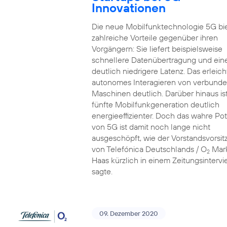
Innovationen
Die neue Mobilfunktechnologie 5G bi
zahlreiche Vorteile gegenüber ihren
Vorgängern: Sie liefert beispielsweise
schnellere Datenübertragung und ein
deutlich niedrigere Latenz. Das erleich
autonomes Interagieren von verbund
Maschinen deutlich. Darüber hinaus ist
fünfte Mobilfunkgeneration deutlich
energieeffizienter. Doch das wahre Pot
von 5G ist damit noch lange nicht
ausgeschöpft, wie der Vorstandsvorsi
von Telefónica Deutschlands / O
Mar
2
Haas kürzlich in einem Zeitungsinterv
sagte.
09. Dezember 2020