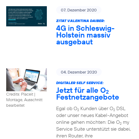
07. Dezember 2020
ZITAT VALENTINA DAIBER:
4G in Schleswig-
Holstein massiv
ausgebaut
04. Dezember 2020
DIGITALER SELF SERVICE:
Jetzt für alle O
2
Credits: Placeit
|
Festnetzangebote
Montage, Ausschnitt
bearbeitet
Egal ob O
Kunden über O
DSL
2
2
oder unser neues Kabel-Angebot
online gehen möchten: Die O
my
2
Service Suite unterstützt sie dabei,
ihren Router, ihre