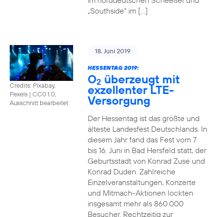
im norddeutschen Scheeßel und
„Southside“ im […]
18. Juni 2019
HESSENTAG 2019:
O
überzeugt mit
2
Credits: Pixabay,
exzellenter LTE-
Pexels
|
CC0 1.0,
Versorgung
Ausschnitt bearbeitet
Der Hessentag ist das größte und
älteste Landesfest Deutschlands. In
diesem Jahr fand das Fest vom 7.
bis 16. Juni in Bad Hersfeld statt, der
Geburtsstadt von Konrad Zuse und
Konrad Duden. Zahlreiche
Einzelveranstaltungen, Konzerte
und Mitmach-Aktionen lockten
insgesamt mehr als 860.000
Besucher. Rechtzeitig zur