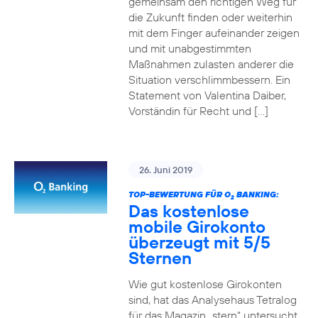
gemeinsam den richtigen Weg für
die Zukunft finden oder weiterhin
mit dem Finger aufeinander zeigen
und mit unabgestimmten
Maßnahmen zulasten anderer die
Situation verschlimmbessern. Ein
Statement von Valentina Daiber,
Vorständin für Recht und […]
26. Juni 2019
TOP-BEWERTUNG FÜR O
BANKING:
2
Das kostenlose
mobile Girokonto
überzeugt mit 5/5
Sternen
Wie gut kostenlose Girokonten
sind, hat das Analysehaus Tetralog
für das Magazin „stern“ untersucht.