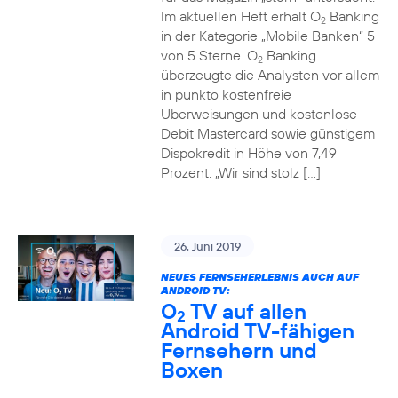
Im aktuellen Heft erhält O
Banking
2
in der Kategorie „Mobile Banken“ 5
von 5 Sterne. O
Banking
2
überzeugte die Analysten vor allem
in punkto kostenfreie
Überweisungen und kostenlose
Debit Mastercard sowie günstigem
Dispokredit in Höhe von 7,49
Prozent. „Wir sind stolz […]
26. Juni 2019
NEUES FERNSEHERLEBNIS AUCH AUF
ANDROID TV:
O
TV auf allen
2
Android TV-fähigen
Fernsehern und
Boxen