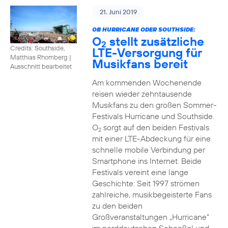
21. Juni 2019
OB HURRICANE ODER SOUTHSIDE:
O
stellt zusätzliche
2
Credits: Southside,
LTE-Versorgung für
Matthias Rhomberg
|
Musikfans bereit
Ausschnitt bearbeitet
Am kommenden Wochenende
reisen wieder zehntausende
Musikfans zu den großen Sommer-
Festivals Hurricane und Southside.
O
sorgt auf den beiden Festivals
2
mit einer LTE-Abdeckung für eine
schnelle mobile Verbindung per
Smartphone ins Internet. Beide
Festivals vereint eine lange
Geschichte: Seit 1997 strömen
zahlreiche, musikbegeisterte Fans
zu den beiden
Großveranstaltungen „Hurricane“