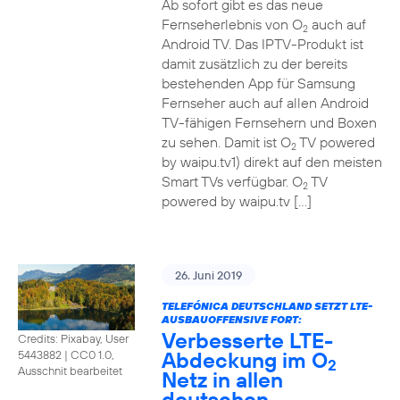
Ab sofort gibt es das neue
Fernseherlebnis von O
auch auf
2
Android TV. Das IPTV-Produkt ist
damit zusätzlich zu der bereits
bestehenden App für Samsung
Fernseher auch auf allen Android
TV-fähigen Fernsehern und Boxen
zu sehen. Damit ist O
TV powered
2
by waipu.tv1) direkt auf den meisten
Smart TVs verfügbar. O
TV
2
powered by waipu.tv […]
26. Juni 2019
TELEFÓNICA DEUTSCHLAND SETZT LTE-
AUSBAUOFFENSIVE FORT:
Verbesserte LTE-
Credits: Pixabay, User
Abdeckung im O
5443882
|
CC0 1.0,
2
Ausschnit bearbeitet
Netz in allen
deutschen