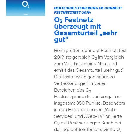
DEUTLICHE STEIGERUNG IM CONNECT
FESTNETZTEST 2019:
O
Festnetz
2
überzeugt mit
Gesamturteil „sehr
gut“
Beim großen connect Festnetztest
2019 steigert sich O
im Vergleich
2
zum Vorjahr um eine Note und
erhält das Gesamturteil „sehr gut“.
Die Tester würdigen spürbare
Verbesserungen in vielen
Bereichen des O
2
Festnetzprodukts und vergaben
insgesamt 850 Punkte. Besonders
in den Einzelkategorien „Web-
Services“ und „Web-TV“ brillierte
O
mit Bestwertungen. Auch bei
2
der „Sprachtelefonie“ erzielte O
2