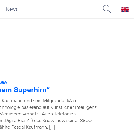
News
ANN:
inem Superhirn“
l Kaufmann und sein Mitgründer Marc
hnologie basierend auf Künstlicher Intelligenz
 Menschen vernetzt. Auch Telefónica
m „DigitalBrain“1) das Know-how seiner 8800
ählte Pascal Kaufmann, […]