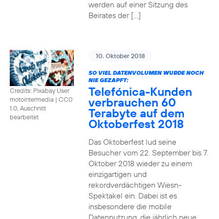
werden auf einer Sitzung des
Beirates der […]
10. Oktober 2018
SO VIEL DATENVOLUMEN WURDE NOCH
NIE GEZAPFT:
Telefónica-Kunden
Credits: Pixabay User
verbrauchen 60
motointermedia
|
CC0
1.0, Auschnitt
Terabyte auf dem
bearbeitet
Oktoberfest 2018
Das Oktoberfest lud seine
Besucher vom 22. September bis 7.
Oktober 2018 wieder zu einem
einzigartigen und
rekordverdächtigen Wiesn-
Spektakel ein. Dabei ist es
insbesondere die mobile
Datennutzung, die jährlich neue