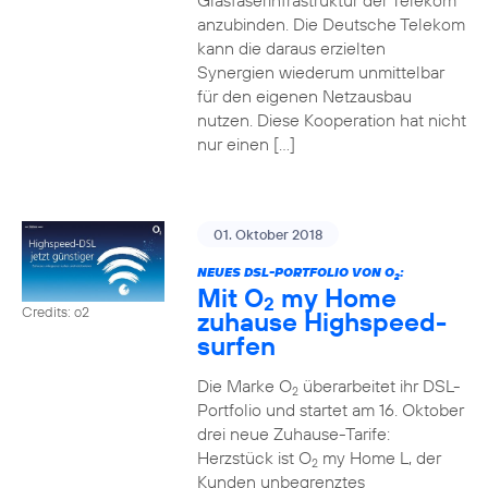
Glasfaserinfrastruktur der Telekom
anzubinden. Die Deutsche Telekom
kann die daraus erzielten
Synergien wiederum unmittelbar
für den eigenen Netzausbau
nutzen. Diese Kooperation hat nicht
nur einen […]
01. Oktober 2018
NEUES DSL-PORTFOLIO VON O
:
2
Mit O
my Home
2
Credits: o2
zuhause Highspeed-
surfen
Die Marke O
überarbeitet ihr DSL-
2
Portfolio und startet am 16. Oktober
drei neue Zuhause-Tarife:
Herzstück ist O
my Home L, der
2
Kunden unbegrenztes