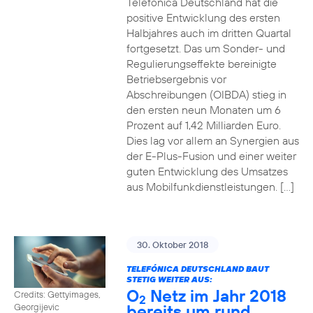
Telefónica Deutschland hat die
positive Entwicklung des ersten
Halbjahres auch im dritten Quartal
fortgesetzt. Das um Sonder- und
Regulierungseffekte bereinigte
Betriebsergebnis vor
Abschreibungen (OIBDA) stieg in
den ersten neun Monaten um 6
Prozent auf 1,42 Milliarden Euro.
Dies lag vor allem an Synergien aus
der E-Plus-Fusion und einer weiter
guten Entwicklung des Umsatzes
aus Mobilfunkdienstleistungen. […]
30. Oktober 2018
TELEFÓNICA DEUTSCHLAND BAUT
STETIG WEITER AUS:
O
Netz im Jahr 2018
Credits: Gettyimages,
2
bereits um rund
Georgijevic