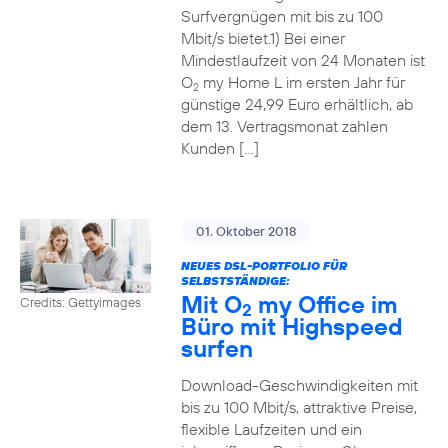
Surfvergnügen mit bis zu 100
Mbit/s bietet.1) Bei einer
Mindestlaufzeit von 24 Monaten ist
O
my Home L im ersten Jahr für
2
günstige 24,99 Euro erhältlich, ab
dem 13. Vertragsmonat zahlen
Kunden […]
01. Oktober 2018
NEUES DSL-PORTFOLIO FÜR
SELBSTSTÄNDIGE:
Mit O
my Office im
Credits: Gettyimages
2
Büro mit Highspeed
surfen
Download-Geschwindigkeiten mit
bis zu 100 Mbit/s, attraktive Preise,
flexible Laufzeiten und ein