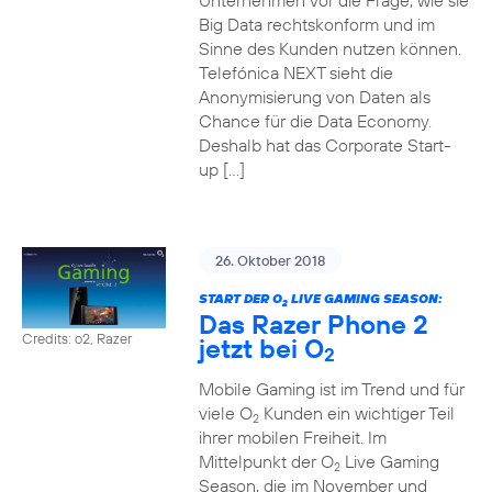
Unternehmen vor die Frage, wie sie
Big Data rechtskonform und im
Sinne des Kunden nutzen können.
Telefónica NEXT sieht die
Anonymisierung von Daten als
Chance für die Data Economy.
Deshalb hat das Corporate Start-
up […]
26. Oktober 2018
START DER O
LIVE GAMING SEASON:
2
Das Razer Phone 2
Credits: o2, Razer
jetzt bei O
2
Mobile Gaming ist im Trend und für
viele O
Kunden ein wichtiger Teil
2
ihrer mobilen Freiheit. Im
Mittelpunkt der O
Live Gaming
2
Season, die im November und