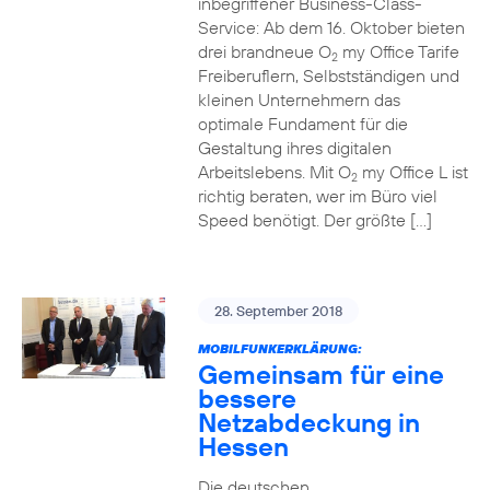
inbegriffener Business-Class-
Service: Ab dem 16. Oktober bieten
drei brandneue O
my Office Tarife
2
Freiberuflern, Selbstständigen und
kleinen Unternehmern das
optimale Fundament für die
Gestaltung ihres digitalen
Arbeitslebens. Mit O
my Office L ist
2
richtig beraten, wer im Büro viel
Speed benötigt. Der größte […]
28. September 2018
MOBILFUNKERKLÄRUNG:
Gemeinsam für eine
bessere
Netzabdeckung in
Hessen
Die deutschen