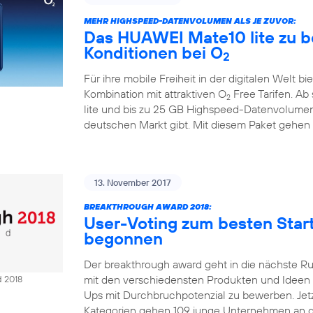
MEHR HIGHSPEED-DATENVOLUMEN ALS JE ZUVOR:
Das HUAWEI Mate10 lite zu b
Konditionen bei O
2
Für ihre mobile Freiheit in der digitalen Welt bi
Kombination mit attraktiven O
Free Tarifen. A
2
lite und bis zu 25 GB Highspeed-Datenvolumen
deutschen Markt gibt. Mit diesem Paket gehen
13. November 2017
BREAKTHROUGH AWARD 2018:
User-Voting zum besten Sta
begonnen
Der breakthrough award geht in die nächste R
mit den verschiedensten Produkten und Ideen Ze
d 2018
Ups mit Durchbruchpotenzial zu bewerben. Jetzt
Kategorien gehen 109 junge Unternehmen an d