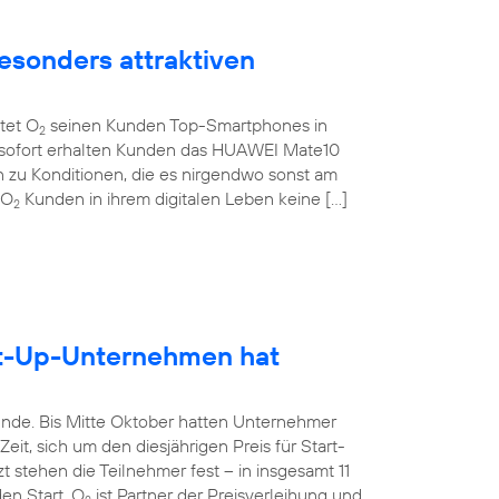
esonders attraktiven
etet O
seinen Kunden Top-Smartphones in
2
b sofort erhalten Kunden das HUAWEI Mate10
 zu Konditionen, die es nirgendwo sonst am
 O
Kunden in ihrem digitalen Leben keine […]
2
rt-Up-Unternehmen hat
unde. Bis Mitte Oktober hatten Unternehmer
it, sich um den diesjährigen Preis für Start-
 stehen die Teilnehmer fest – in insgesamt 11
en Start. O
ist Partner der Preisverleihung und