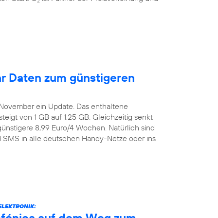
2
r Daten zum günstigeren
. November ein Update. Das enthaltene
igt von 1 GB auf 1,25 GB. Gleichzeitig senkt
günstigere 8,99 Euro/4 Wochen. Natürlich sind
nd SMS in alle deutschen Handy-Netze oder ins
ELEKTRONIK:
efónica auf dem Weg zum