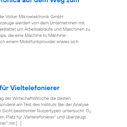
 die Völkel Mikroelektronik GmbH
Fahrzeuge werden von dem Unternehmen mit
estattet um Arbeitsabläufe und Maschinen zu
ips, die eine Machine to Machine-
ch einem Mobilfunkprovider erwies sich
ür Vieltelefonierer
rag der WirtschaftsWoche die besten
ndere am Test des Instituts: Bei der Analyse
r Sicht bestimmter Nutzertypen untersucht. O
2
en Platz für „Vieltelefonierer“ und überzeugt
er“ mit […]