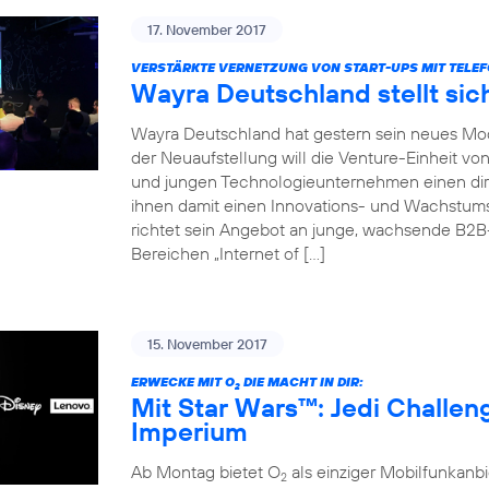
17. November 2017
VERSTÄRKTE VERNETZUNG VON START-UPS MIT TELEF
Wayra Deutschland stellt sic
Wayra Deutschland hat gestern sein neues Mode
der Neuaufstellung will die Venture-Einheit vo
und jungen Technologieunternehmen einen dir
ihnen damit einen Innovations- und Wachstu
richtet sein Angebot an junge, wachsende B2
Bereichen „Internet of […]
15. November 2017
ERWECKE MIT O
DIE MACHT IN DIR:
2
Mit Star Wars™: Jedi Challe
Imperium
Ab Montag bietet O
als einziger Mobilfunkan
2