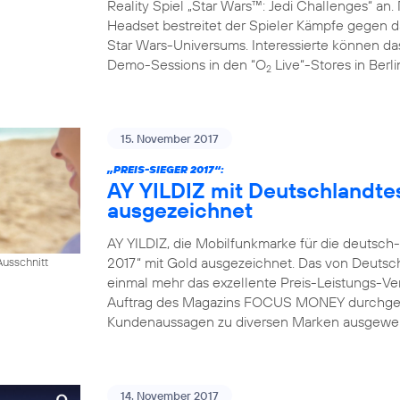
Reality Spiel „Star Wars™: Jedi Challenges“ an.
Headset bestreitet der Spieler Kämpfe gegen da
Star Wars-Universums. Interessierte können das
Demo-Sessions in den “O
Live“-Stores in Berl
2
15. November 2017
„PREIS-SIEGER 2017“:
AY YILDIZ mit Deutschlandtes
ausgezeichnet
AY YILDIZ, die Mobilfunkmarke für die deutsch
2017“ mit Gold ausgezeichnet. Das von Deutsch
usschnitt
einmal mehr das exzellente Preis-Leistungs-Ver
Auftrag des Magazins FOCUS MONEY durchgefü
Kundenaussagen zu diversen Marken ausgewerte
14. November 2017