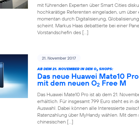
mit führenden Experten über Smart Cities disku
hochkarätige Referenten eingeladen, um über e
momentan durch Digitalisierung, Globalisieru
scheint. Markus Haas debattierte bei einer Pane
Vorstandschefin des […]
21. November 2017
AB DEM 21. NOVEMBER IN DEN O
SHOPS:
2
Das neue Huawei Mate10 Pro 
mit dem neuen O
Free M
2
Das Huawei Mate10 Pro ist ab dem 21. November
erhältlich. Für insgesamt 799 Euro steht es in
Auswahl. Dabei können alle Interessierte zwis
Ratenzahlung über MyHandy wählen. Mit dem
chinesischen […]