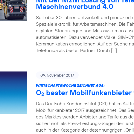
Maschinenverbund 4.0
Seit über 30 Jahren entwickelt und produziert
Spezialelektronik für Arbeitsmaschinen. Die 
digitalen Steuerungen und Messsystemen ausg
automatisieren. Dazu verwendet Völkel SIM-Ch
Kommunikation ermöglichen. Auf der Suche na
Telefónica als bester Partner. Durch […]
09. November 2017
WIRTSCHAFTSWOCHE ZEICHNET AUS:
O
bester Mobilfunkanbieter f
2
Das Deutsche Kundeninstitut (DKI) hat im Auft
Mobilfunkanbieter 2017 ausgezeichnet. Das Beso
des Marktes werden Anbieter und Tarife aus de
sichert sich als Preis-Leistungs-Sieger den erst
auch in der Kategorie der datenhungrigen „Onlin