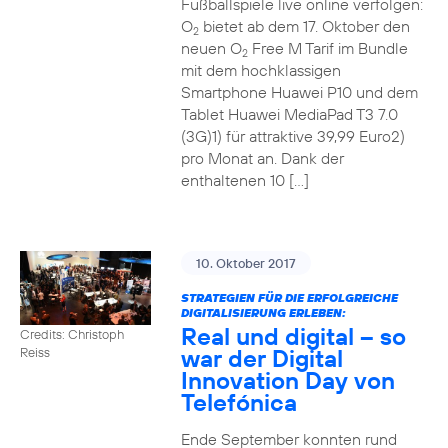
Fußballspiele live online verfolgen:
O
bietet ab dem 17. Oktober den
2
neuen O
Free M Tarif im Bundle
2
mit dem hochklassigen
Smartphone Huawei P10 und dem
Tablet Huawei MediaPad T3 7.0
(3G)1) für attraktive 39,99 Euro2)
pro Monat an. Dank der
enthaltenen 10 […]
10. Oktober 2017
STRATEGIEN FÜR DIE ERFOLGREICHE
DIGITALISIERUNG ERLEBEN:
Real und digital – so
Credits: Christoph
war der Digital
Reiss
Innovation Day von
Telefónica
Ende September konnten rund