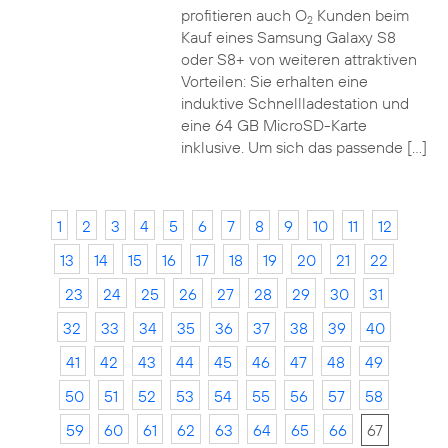
profitieren auch O
Kunden beim
2
Kauf eines Samsung Galaxy S8
oder S8+ von weiteren attraktiven
Vorteilen: Sie erhalten eine
induktive Schnellladestation und
eine 64 GB MicroSD-Karte
inklusive. Um sich das passende […]
1
2
3
4
5
6
7
8
9
10
11
12
13
14
15
16
17
18
19
20
21
22
23
24
25
26
27
28
29
30
31
32
33
34
35
36
37
38
39
40
41
42
43
44
45
46
47
48
49
50
51
52
53
54
55
56
57
58
59
60
61
62
63
64
65
66
67