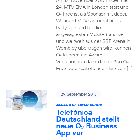
Am 12. November 2017 finden die
24. MTV EMA in London statt und
O
Free ist als Sponsor mit dabei.
2
Während MTV’s internationale
Party von und für die
angesagtesten Musik-Stars live
und weltweit aus der SSE Arena in
Wembley übertragen wird, können
O
Kunden die Award-
2
Verleihungen dank der großen O
2
Free Datenpakete auch live von […]
29. September 2017
ALLES AUF EINEN BLICK:
Telefónica
Deutschland stellt
neue O
Business
2
App vor