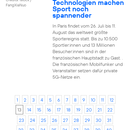
Technologien machen
FangXiaNuo
Sport noch
spannender
In Paris findet vom 26. Juli bis 11.
August das weltweit größte
Sportereignis statt. Bis zu 10.500
Sportler:innen und 13 Millionen
Besucher:innen sind in der
französischen Hauptstadt zu Gast. .
Die französischen Mobilfunker und
Veranstalter setzen dafür private
5G-Netze ein.
1
2
3
4
5
6
7
8
9
10
11
12
13
14
15
16
17
18
19
20
21
22
23
24
25
26
27
28
29
30
31