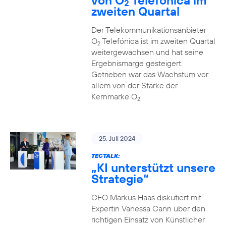
von O
Telefónica im
2
zweiten Quartal
Der Telekommunikationsanbieter
O
Telefónica ist im zweiten Quartal
2
weitergewachsen und hat seine
Ergebnismarge gesteigert.
Getrieben war das Wachstum vor
allem von der Stärke der
Kernmarke O
.
2
25. Juli 2024
TECTALK:
„KI unterstützt unsere
Strategie“
CEO Markus Haas diskutiert mit
Expertin Vanessa Cann über den
richtigen Einsatz von Künstlicher