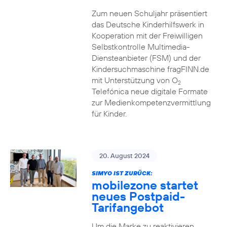
Zum neuen Schuljahr präsentiert
das Deutsche Kinderhilfswerk in
Kooperation mit der Freiwilligen
Selbstkontrolle Multimedia-
Diensteanbieter (FSM) und der
Kindersuchmaschine fragFINN.de
mit Unterstützung von O
2
Telefónica neue digitale Formate
zur Medienkompetenzvermittlung
für Kinder.
20. August 2024
SIMYO IST ZURÜCK:
mobilezone startet
neues Postpaid-
Tarifangebot
Um die Marke zu reaktivieren,