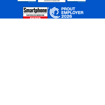
Home
Unternehmen
Netze
Nachhaltigkeit
Kunden
Investoren
Partner
Karriere
Presse
News
Privatkunden
Geschäftskunden
Worldwide
BASECAMP
AGB
Kontakt
ElektroG / BattG
Datenschutz