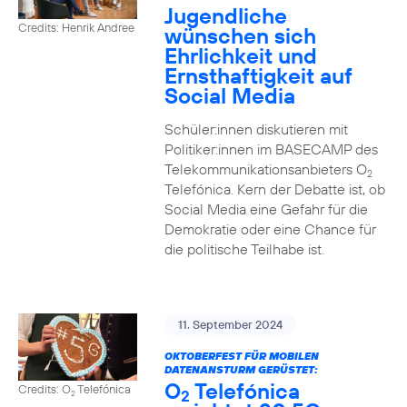
Jugendliche
Credits: Henrik Andree
wünschen sich
Ehrlichkeit und
Ernsthaftigkeit auf
Social Media
Schüler:innen diskutieren mit
Politiker:innen im BASECAMP des
Telekommunikationsanbieters O
2
Telefónica. Kern der Debatte ist, ob
Social Media eine Gefahr für die
Demokratie oder eine Chance für
die politische Teilhabe ist.
11. September 2024
OKTOBERFEST FÜR MOBILEN
DATENANSTURM GERÜSTET:
O
Telefónica
Credits: O
Telefónica
2
2