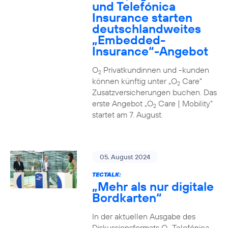
und Telefónica
Insurance starten
deutschlandweites
„Embedded-
Insurance“-Angebot
O
Privatkundinnen und -kunden
2
können künftig unter „O
Care“
2
Zusatzversicherungen buchen. Das
erste Angebot „O
Care | Mobility“
2
startet am 7. August.
05. August 2024
TECTALK:
„Mehr als nur digitale
Bordkarten“
In der aktuellen Ausgabe des
Diskussionsformats O
Telefónica