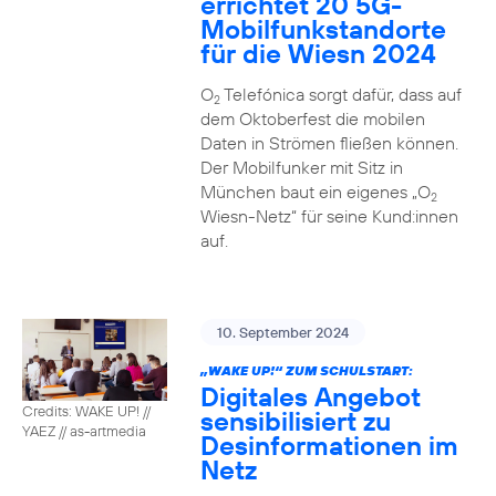
errichtet 20 5G-
Mobilfunkstandorte
für die Wiesn 2024
O
Telefónica sorgt dafür, dass auf
2
dem Oktoberfest die mobilen
Daten in Strömen fließen können.
Der Mobilfunker mit Sitz in
München baut ein eigenes „O
2
Wiesn-Netz“ für seine Kund:innen
auf.
10. September 2024
„WAKE UP!“ ZUM SCHULSTART:
Digitales Angebot
Credits: WAKE UP! //
sensibilisiert zu
YAEZ // as-artmedia
Desinformationen im
Netz