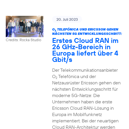
20. Juli 2023
O
TELEFÓNICA UND ERICSSON GEHEN
2
NÄCHSTEN 5G ENTWICKLUNGSSCHRITT:
Erstes Cloud RAN im
Credits: Rocka Studio
26 GHz-Bereich in
Europa liefert über 4
Gbit/s
Der Telekommunikationsanbieter
O
Telefónica und der
2
Netzausrüster Ericsson gehen den
nächsten Entwicklungsschritt für
moderne 5G-Netze: Die
Unternehmen haben die erste
Ericsson Cloud RAN-Lösung in
Europa im Mobilfunknetz
implementiert. Bei der neuartigen
Cloud RAN-Architektur werden