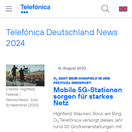
Telefónica Deutschland News
2024
16. August 2023
O
GEHT BEIM HIGHFIELD IN DEN
2
FESTIVAL-ENDSPURT:
Mobile 5G-Stationen
Credits: Highfield
sorgen für starkes
Festival /
Neonschwarz, Julia
Netz
Schwendner (2022)
Highfield, Wacken, Rock am Ring:
O
Telefónica versorgt dieses Jahr
2
rund 30 Großveranstaltungen mit