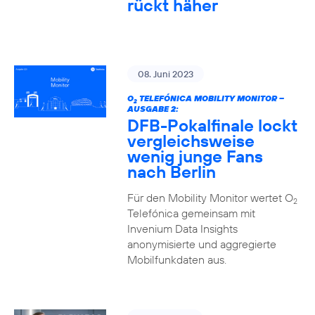
rückt häher
08. Juni 2023
O
TELEFÓNICA MOBILITY MONITOR –
2
AUSGABE 2:
DFB-Pokalfinale lockt
vergleichsweise
wenig junge Fans
nach Berlin
Für den Mobility Monitor wertet O
2
Telefónica gemeinsam mit
Invenium Data Insights
anonymisierte und aggregierte
Mobilfunkdaten aus.