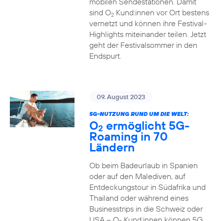
mobilen Sendestationen. Damit
sind O
Kund:innen vor Ort bestens
2
vernetzt und können ihre Festival-
Highlights miteinander teilen. Jetzt
geht der Festivalsommer in den
Endspurt.
09. August 2023
5G-NUTZUNG RUND UM DIE WELT:
O
ermöglicht 5G-
2
Roaming in 70
Ländern
Ob beim Badeurlaub in Spanien
oder auf den Malediven, auf
Entdeckungstour in Südafrika und
Thailand oder während eines
Businesstrips in die Schweiz oder
USA – O
Kund:innen können 5G