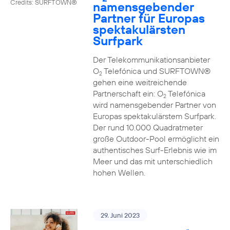
Credits: SURFTOWN®
namensgebender
Partner für Europas
spektakulärsten
Surfpark
Der Telekommunikationsanbieter
O
Telefónica und SURFTOWN®
2
gehen eine weitreichende
Partnerschaft ein: O
Telefónica
2
wird namensgebender Partner von
Europas spektakulärstem Surfpark.
Der rund 10.000 Quadratmeter
große Outdoor-Pool ermöglicht ein
authentisches Surf-Erlebnis wie im
Meer und das mit unterschiedlich
hohen Wellen.
29. Juni 2023