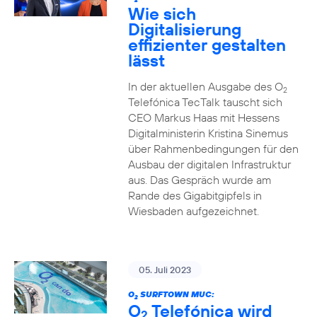
2
Wie sich
Digitalisierung
effizienter gestalten
lässt
In der aktuellen Ausgabe des O
2
Telefónica TecTalk tauscht sich
CEO Markus Haas mit Hessens
Digitalministerin Kristina Sinemus
über Rahmenbedingungen für den
Ausbau der digitalen Infrastruktur
aus. Das Gespräch wurde am
Rande des Gigabitgipfels in
Wiesbaden aufgezeichnet.
05. Juli 2023
O
SURFTOWN MUC:
2
O
Telefónica wird
2