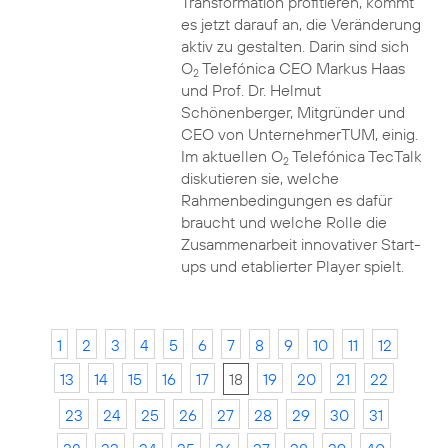
Transformation profitieren, kommt
es jetzt darauf an, die Veränderung
aktiv zu gestalten. Darin sind sich
O
Telefónica CEO Markus Haas
2
und Prof. Dr. Helmut
Schönenberger, Mitgründer und
CEO von UnternehmerTUM, einig.
Im aktuellen O
Telefónica TecTalk
2
diskutieren sie, welche
Rahmenbedingungen es dafür
braucht und welche Rolle die
Zusammenarbeit innovativer Start-
ups und etablierter Player spielt.
1
2
3
4
5
6
7
8
9
10
11
12
13
14
15
16
17
18
19
20
21
22
23
24
25
26
27
28
29
30
31