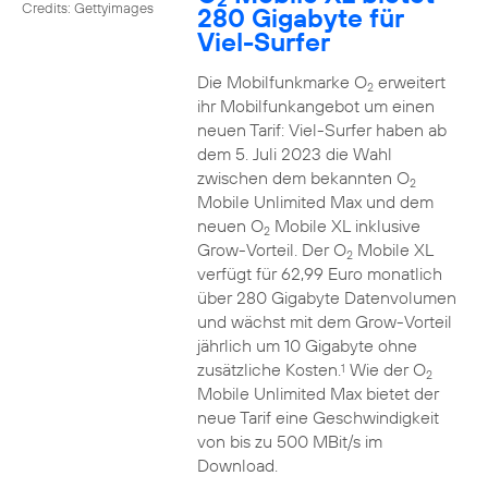
Credits: Gettyimages
280 Gigabyte für
Viel-Surfer
Die Mobilfunkmarke O
erweitert
2
ihr Mobilfunkangebot um einen
neuen Tarif: Viel-Surfer haben ab
dem 5. Juli 2023 die Wahl
zwischen dem bekannten O
2
Mobile Unlimited Max und dem
neuen O
Mobile XL inklusive
2
Grow-Vorteil. Der O
Mobile XL
2
verfügt für 62,99 Euro monatlich
über 280 Gigabyte Datenvolumen
und wächst mit dem Grow-Vorteil
jährlich um 10 Gigabyte ohne
zusätzliche Kosten.
Wie der O
1
2
Mobile Unlimited Max bietet der
neue Tarif eine Geschwindigkeit
von bis zu 500 MBit/s im
Download.