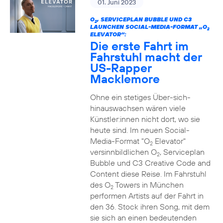
01. Juni 2023
O
, SERVICEPLAN BUBBLE UND C3
2
LAUNCHEN SOCIAL-MEDIA-FORMAT „O
2
ELEVATOR“:
Die erste Fahrt im
Fahrstuhl macht der
US-Rapper
Macklemore
Ohne ein stetiges Über-sich-
hinauswachsen wären viele
Künstler:innen nicht dort, wo sie
heute sind. Im neuen Social-
Media-Format "O
Elevator"
2
versinnbildlichen O
, Serviceplan
2
Bubble und C3 Creative Code and
Content diese Reise. Im Fahrstuhl
des O
Towers in München
2
performen Artists auf der Fahrt in
den 36. Stock ihren Song, mit dem
sie sich an einen bedeutenden