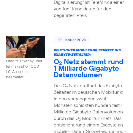
Digitalisierung“ ist Telefónica einer
von fünf Kandidaten für den
begehrten Preis.
23. Januar 2020
DEUTSCHER MOBILFUNK STARTET INS
EXABYTE-ZEITALTER:
O
Netz stemmt rund
Credits: Pixabay User
2
1 Milliarde Gigabyte
terimakasih0
|
CC0
1.0, Ausschnitt
Datenvolumen
bearbeitet
Das O
Netz eröffnet das Exabyte-
2
Zeitalter im deutschen Mobilfunk:
In den vergangenen zwölf
Monaten schickten Kunden fast 1
Milliarde Gigabyte Datenvolumen
durch das O
Mobilfunknetz. Das
2
entspricht rund einem Exabyte an
mobilen Daten. So viel wurde noch