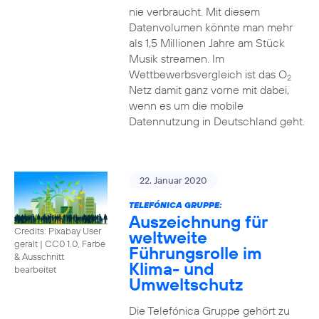
nie verbraucht. Mit diesem
Datenvolumen könnte man mehr
als 1,5 Millionen Jahre am Stück
Musik streamen. Im
Wettbewerbsvergleich ist das O
2
Netz damit ganz vorne mit dabei,
wenn es um die mobile
Datennutzung in Deutschland geht.
22. Januar 2020
TELEFÓNICA GRUPPE:
Auszeichnung für
Credits: Pixabay User
weltweite
geralt
|
CC0 1.0, Farbe
Führungsrolle im
& Ausschnitt
Klima- und
bearbeitet
Umweltschutz
Die Telefónica Gruppe gehört zu