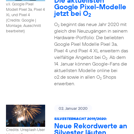
Die aktuellsten
v.li. Google Pixel
Google Pixel-Modelle
Modell Pixel 3a, Pixel 4
jetzt bei O
2
XL und Pixel 4
(
Credits: Google
|
O
beginnt das neue Jahr 2020 mit
Montage, Ausschnitt
2
gleich drei Neuzugängen in seinem
bearbeitet
)
Hardware-Portfolio: Die beliebten
Google Pixel Modelle Pixel 3a,
Pixel 4 und Pixel 4 XL erweitern das
vielfältige Angebot bei O
. Ab dem
2
14. Januar können Google-Fans die
aktuellsten Modelle online bei
o2.de sowie in allen O
Shops
2
erwerben.
02. Januar 2020
SILVESTERNACHT 2019/2020:
Neue Rekordwerte an
Credits: Unsplash User
Silvester läuten