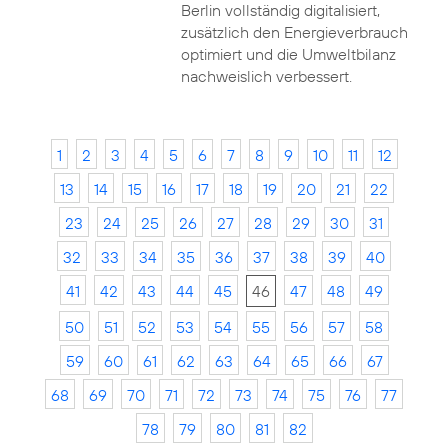
Berlin vollständig digitalisiert,
zusätzlich den Energieverbrauch
optimiert und die Umweltbilanz
nachweislich verbessert.
1
2
3
4
5
6
7
8
9
10
11
12
13
14
15
16
17
18
19
20
21
22
23
24
25
26
27
28
29
30
31
32
33
34
35
36
37
38
39
40
41
42
43
44
45
46
47
48
49
50
51
52
53
54
55
56
57
58
59
60
61
62
63
64
65
66
67
68
69
70
71
72
73
74
75
76
77
78
79
80
81
82