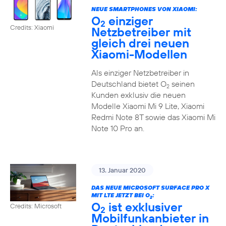
NEUE SMARTPHONES VON XIAOMI:
O
einziger
2
Credits: Xiaomi
Netzbetreiber mit
gleich drei neuen
Xiaomi-Modellen
Als einziger Netzbetreiber in
Deutschland bietet O
seinen
2
Kunden exklusiv die neuen
Modelle Xiaomi Mi 9 Lite, Xiaomi
Redmi Note 8T sowie das Xiaomi Mi
Note 10 Pro an.
13. Januar 2020
DAS NEUE MICROSOFT SURFACE PRO X
MIT LTE JETZT BEI O
:
2
O
ist exklusiver
Credits: Microsoft
2
Mobilfunkanbieter in