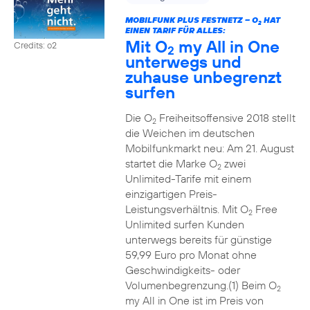
MOBILFUNK PLUS FESTNETZ – O
HAT
2
EINEN TARIF FÜR ALLES:
Mit O
my All in One
Credits: o2
2
unterwegs und
zuhause unbegrenzt
surfen
Die O
Freiheitsoffensive 2018 stellt
2
die Weichen im deutschen
Mobilfunkmarkt neu: Am 21. August
startet die Marke O
zwei
2
Unlimited-Tarife mit einem
einzigartigen Preis-
Leistungsverhältnis. Mit O
Free
2
Unlimited surfen Kunden
unterwegs bereits für günstige
59,99 Euro pro Monat ohne
Geschwindigkeits- oder
Volumenbegrenzung.(1) Beim O
2
my All in One ist im Preis von