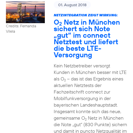
01. August 2018
NETZINTEGRATION ZEIGT WIRKUNG:
O
Netz in München
2
Credits: Fernanda
sichert sich Note
Vilela
„gut“ im connect
Netztest und liefert
die beste LTE-
Versorgung
Kein Netzbetreiber versorgt
Kunden in München besser mit LTE
als O
– das ist das Ergebnis eines
2
aktuellen Netztests der
Fachzeitschrift connect zur
Mobilfunkversorgung in der
bayerischen Landeshauptstadt.
Insgesamt konnte sich das neue,
gemeinsame O
Netz in München
2
die Note „gut“ (830 Punkte) sichern
und damit in puncto Netzqualität im