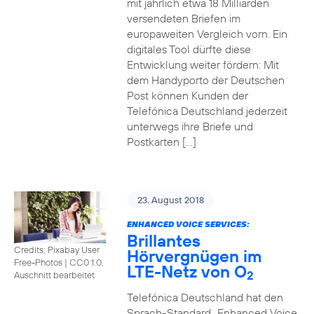
mit jährlich etwa 18 Milliarden
versendeten Briefen im
europaweiten Vergleich vorn. Ein
digitales Tool dürfte diese
Entwicklung weiter fördern: Mit
dem Handyporto der Deutschen
Post können Kunden der
Telefónica Deutschland jederzeit
unterwegs ihre Briefe und
Postkarten […]
23. August 2018
ENHANCED VOICE SERVICES:
Brillantes
Credits: Pixabay User
Hörvergnügen im
Free-Photos
|
CC0 1.0,
LTE-Netz von O
2
Auschnitt bearbeitet
Telefónica Deutschland hat den
Sprach-Standard „Enhanced Voice