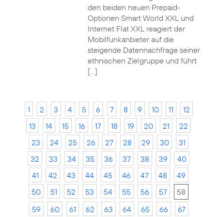
den beiden neuen Prepaid-
Optionen Smart World XXL und
Internet Flat XXL reagiert der
Mobilfunkanbieter auf die
steigende Datennachfrage seiner
ethnischen Zielgruppe und führt
[…]
1
2
3
4
5
6
7
8
9
10
11
12
13
14
15
16
17
18
19
20
21
22
23
24
25
26
27
28
29
30
31
32
33
34
35
36
37
38
39
40
41
42
43
44
45
46
47
48
49
50
51
52
53
54
55
56
57
58
59
60
61
62
63
64
65
66
67