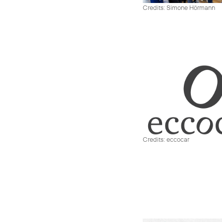
Credits: Simone Hörmann
Credits: eccocar