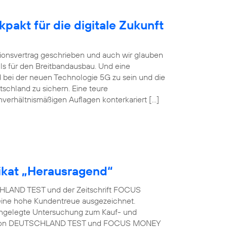
pakt für die digitale Zukunft
itionsvertrag geschrieben und auch wir glauben
ls für den Breitbandausbau. Und eine
 bei der neuen Technologie 5G zu sein und die
tschland zu sichern. Eine teure
nverhältnismäßigen Auflagen konterkariert […]
kat „Herausragend“
LAND TEST und der Zeitschrift FOCUS
eine hohe Kundentreue ausgezeichnet.
t angelegte Untersuchung zum Kauf- und
rag von DEUTSCHLAND TEST und FOCUS MONEY