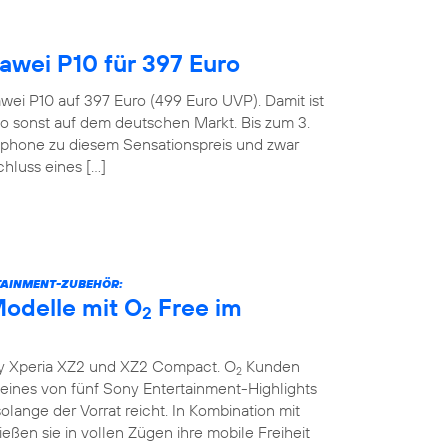
wei P10 für 397 Euro
wei P10 auf 397 Euro (499 Euro UVP). Damit ist
o sonst auf dem deutschen Markt. Bis zum 3.
tphone zu diesem Sensationspreis und zwar
hluss eines […]
TAINMENT-ZUBEHÖR:
odelle mit O
Free im
2
y Xperia XZ2 und XZ2 Compact. O
Kunden
2
ines von fünf Sony Entertainment-Highlights
lange der Vorrat reicht. In Kombination mit
eßen sie in vollen Zügen ihre mobile Freiheit