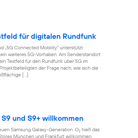
tfeld für digitalen Rundfunk
d „5G Connected Mobility“ unterstützt
s ein weiteres 5G-Vorhaben. Am Senderstandort
ein Testfeld für den Rundfunk über 5G im
ojektbeteiligten der Frage nach, wie sich die
oßflächige […]
 S9 und S9+ willkommen
r neuen Samsung Galaxy-Generation. O
hieß das
2
Stores München und Frankfurt willkommen.