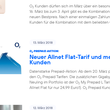
O
Kunden dürfen sich im März über ein beson
2
16. März bis zum 3. April gibt es die Kombinati
neuen Bestpreis. Nach einer einmaligen Zahlun
Kunden für die Kombination mit dem beliebten
13. März 2018
O
PREPAID AKTION:
2
Neuer Allnet Flat-Tarif und m
Kunden
Datenstarke Prepaid-Aktion: Ab dem 20. März 
den O
Prepaid Tarifen. Die zusätzlichen Gigaby
2
Neuling im Portfolio ist der O
My Prepaid L Tar
2
Allnet Flat für nur 24,99 Euro1). O
Prepaid Kund
2
12. März 2018