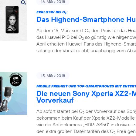
16. März 2018
EXKLUSIV BEI O
:
2
Das Highend-Smartphone Hua
Ab dem 16. März senkt O
den Preis für das Hua
2
das Huawei P10 bei O
so günstig wie nirgendw
2
April erhalten Huawei-Fans das Highend-Smar
solange der Vorrat reicht, unabhängig vom Absc
15. März 2018
MOBILE FREIHEIT UND TOP-SMARTPHONES MIT ENTER
Die neuen Sony Xperia XZ2-M
Vorverkauf
Ab sofort startet bei O
der Vorverkauf des Son
2
bekommen beim Kauf der Xperia XZ2-Modelle e
wie die Actionkamera „HDR-AS50“ inklusive – so
den extra großen Datentarifen des O
Free geni
2