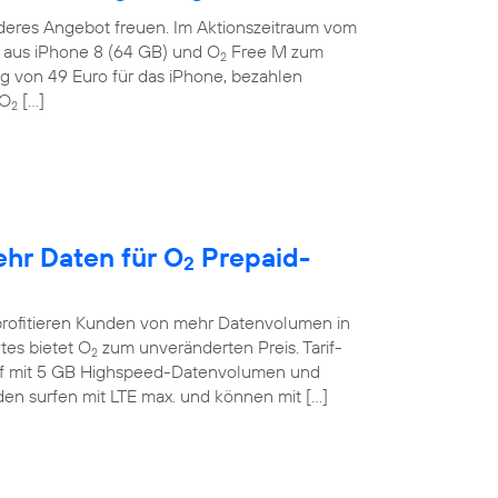
deres Angebot freuen. Im Aktionszeitraum vom
on aus iPhone 8 (64 GB) und O
Free M zum
2
g von 49 Euro für das iPhone, bezahlen
 O
[…]
2
ehr Daten für O
Prepaid-
2
profitieren Kunden von mehr Datenvolumen in
tes bietet O
zum unveränderten Preis. Tarif-
2
if mit 5 GB Highspeed-Datenvolumen und
en surfen mit LTE max. und können mit […]