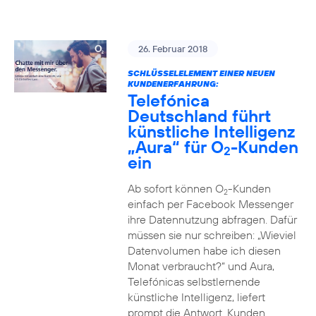
26. Februar 2018
SCHLÜSSELELEMENT EINER NEUEN
KUNDENERFAHRUNG:
Telefónica
Deutschland führt
künstliche Intelligenz
„Aura“ für O
-Kunden
2
ein
Ab sofort können O
-Kunden
2
einfach per Facebook Messenger
ihre Datennutzung abfragen. Dafür
müssen sie nur schreiben: „Wieviel
Datenvolumen habe ich diesen
Monat verbraucht?“ und Aura,
Telefónicas selbstlernende
künstliche Intelligenz, liefert
prompt die Antwort. Kunden