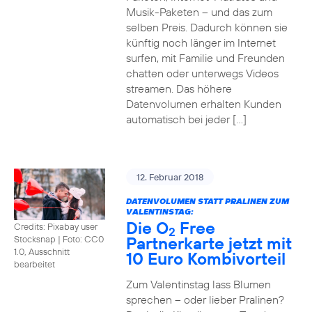
Musik-Paketen – und das zum
selben Preis. Dadurch können sie
künftig noch länger im Internet
surfen, mit Familie und Freunden
chatten oder unterwegs Videos
streamen. Das höhere
Datenvolumen erhalten Kunden
automatisch bei jeder […]
12. Februar 2018
DATENVOLUMEN STATT PRALINEN ZUM
VALENTINSTAG:
Die O
Free
Credits: Pixabay user
2
Partnerkarte jetzt mit
Stocksnap
|
Foto: CC0
1.0, Ausschnitt
10 Euro Kombivorteil
bearbeitet
Zum Valentinstag lass Blumen
sprechen – oder lieber Pralinen?