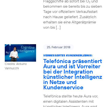
Flaggschiffe ab sofort bei O
und
2
bekommen sie bereits bis zu sieben
Tage vor offiziellem Verkaufsstart
nach Hause geliefert. Zusätzlich
erhalten sie eine Altgerätprämie
von bis […]
25. Februar 2018
VERBESSERTES KUNDENERLEBNIS:
Telefónica präsentiert
Credits: Arduino
Aura und ist Vorreiter
Vannucchi
bei der Integration
künstlicher Intelligenz
in Netze und
Kundenservice
Telefónica stellte heute Aura vor,
einen digitalen Assistenten mit
künstlicher Intelligenz. Aura wird