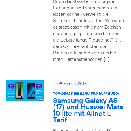
Doch die Klassiker zum Tag der
Liebenden sind vergänglich: die
Rosen schnell verwelkt, die
Schokolade aufgefuttert. Wie wäre
es stattdessen mit einem Zeichen
der Zuneigung, an dem der oder
die Liebste lange Freude hat? Mit
dem O
Free Tarif über die
2
Partnerkarte schenken Kunden
ihren Herzensmenschen […]
09. Februar 2018
TOP-DEALS BEI BLAU FÜR 19,99 EURO:
Samsung Galaxy A5
(17) und Huawei Mate
10 lite mit Allnet L
Tarif
Bei Blau gibt es vom 1. bis 28.