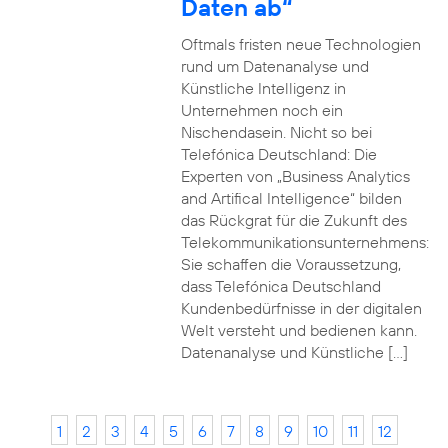
Daten ab“
Oftmals fristen neue Technologien
rund um Datenanalyse und
Künstliche Intelligenz in
Unternehmen noch ein
Nischendasein. Nicht so bei
Telefónica Deutschland: Die
Experten von „Business Analytics
and Artifical Intelligence“ bilden
das Rückgrat für die Zukunft des
Telekommunikationsunternehmens:
Sie schaffen die Voraussetzung,
dass Telefónica Deutschland
Kundenbedürfnisse in der digitalen
Welt versteht und bedienen kann.
Datenanalyse und Künstliche […]
1
2
3
4
5
6
7
8
9
10
11
12