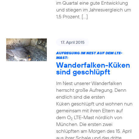
im Quartal eine gute Entwicklung
und stiegen im Jahresvergleich um
1,5 Prozent. […]
17. April 2015
AUFREGUNG IM NEST AUF DEM LTE-
MAST:
Wanderfalken-Küken
sind geschlüpft
Im Nest unserer Wanderfalken
herrscht große Aufregung. Denn
endlich sind die ersten
Küken geschlüpft und wohnen nun
gemeinsam mit ihren Eltern auf
dem O
LTE-Mast nördlich von
2
München. Die ersten zwei
schlüpften am Morgen des 15. April
aus ihrer Schale und das dritte