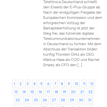
Telefónica Deutschland schließt
den Erwerb der E-Plus-Gruppe ab.
Nach der endgültigen Freigabe der
Europäischen Kommission und dem
erfolgreichen Vollzug der
Barkapitalerhöhung ist jetzt der
Weg frei, das führende digitale
Telekommunikationsunternehmen
in Deutschland zu formen. Mit dem
Abschluss der Transaktion bilden
künftig Thorsten Dirks als CEO,
Markus Haas als COO und Rachel
Empey als CFO den […]
1
2
3
4
5
6
7
8
9
10
11
12
13
14
15
16
17
18
19
20
21
22
23
24
25
26
27
28
29
30
31