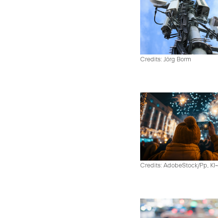
Credits: Jörg Borm
Credits: AdobeStock/Pp, KI-