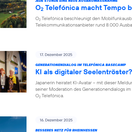
JEDE STUNDE EINE NEUE AUSBAUMASSNAHME
O
Telefónica macht Tempo 
2
O
Telefónica beschleunigt den Mobilfunkausba
2
Telekommunikationsanbieter rund 8.000 Aus
17. Dezember 2025
GENERATIONENDIALOG IM TELEFÓNICA BASECAMP
KI als digitaler Seelentröste
Japanerin heiratet KI-Avatar – mit dieser Meld
seiner Moderation des Generationendialogs 
O
Telefónica.
2
16. Dezember 2025
BESSERES NETZ FÜR RHEINHESSEN