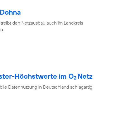
 Dohna
 treibt den Netzausbau auch im Landkreis
an
ester-Höchstwerte im O
Netz
2
ile Datennutzung in Deutschland schlagartig