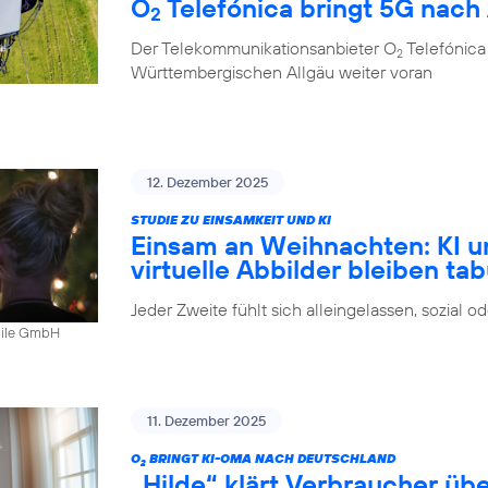
O
Telefónica bringt 5G nach
2
Der Telekommunikationsanbieter O
Telefónica
2
Württembergischen Allgäu weiter voran
12. Dezember 2025
STUDIE ZU EINSAMKEIT UND KI
Einsam an Weihnachten: KI u
virtuelle Abbilder bleiben ta
Jeder Zweite fühlt sich alleingelassen, sozial 
bile GmbH
11. Dezember 2025
O
BRINGT KI-OMA NACH DEUTSCHLAND
2
„Hilde“ klärt Verbraucher ü