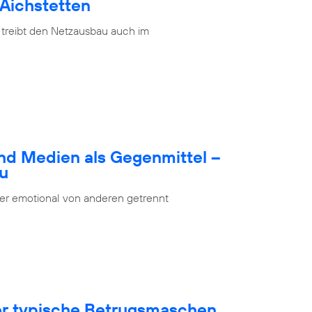
 Aichstetten
 treibt den Netzausbau auch im
nd Medien als Gegenmittel –
bu
oder emotional von anderen getrennt
ber typische Betrugsmaschen