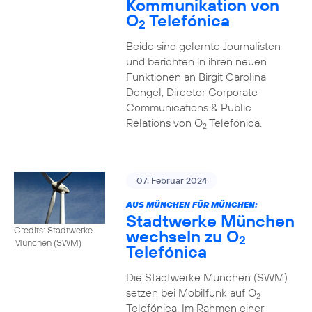
Kommunikation von
O
Telefónica
2
Beide sind gelernte Journalisten
und berichten in ihren neuen
Funktionen an Birgit Carolina
Dengel, Director Corporate
Communications & Public
Relations von O
Telefónica.
2
07. Februar 2024
AUS MÜNCHEN FÜR MÜNCHEN:
Stadtwerke München
Credits: Stadtwerke
wechseln zu O
2
München (SWM)
Telefónica
Die Stadtwerke München (SWM)
setzen bei Mobilfunk auf O
2
Telefónica. Im Rahmen einer