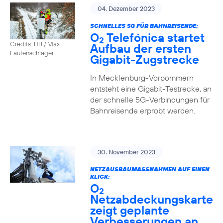
04. Dezember 2023
SCHNELLES 5G FÜR BAHNREISENDE:
O
Telefónica startet
2
Credits: DB / Max
Aufbau der ersten
Lautenschläger
Gigabit-Zugstrecke
In Mecklenburg-Vorpommern
entsteht eine Gigabit-Testrecke, an
der schnelle 5G-Verbindungen für
Bahnreisende erprobt werden.
30. November 2023
NETZAUSBAUMASSNAHMEN AUF EINEN K
LICK:
O
2
Netzabdeckungskarte
zeigt geplante
Verbesserungen an