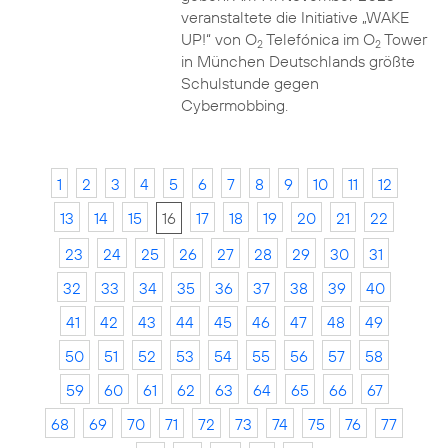
veranstaltete die Initiative „WAKE
UP!“ von O
Telefónica im O
Tower
2
2
in München Deutschlands größte
Schulstunde gegen
Cybermobbing.
1
2
3
4
5
6
7
8
9
10
11
12
13
14
15
16
17
18
19
20
21
22
23
24
25
26
27
28
29
30
31
32
33
34
35
36
37
38
39
40
41
42
43
44
45
46
47
48
49
50
51
52
53
54
55
56
57
58
59
60
61
62
63
64
65
66
67
68
69
70
71
72
73
74
75
76
77