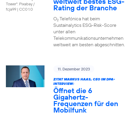
weltweit bestes ESG-
Tower": Pixabay /
Rating der Branche
fcja99
|
CC0 1.0
O
Telefónica hat beim
2
Sustainalytics ESG-Risk-Score
unter allen
Telekommunikationsunternehmen
weltweit am besten abgeschnitten.
11. Dezember 2023
ZITAT MARKUS HAAS, CEO IM DPA-
INTERVIEW:
Öffnet die 6
Gigahertz-
Frequenzen für den
Mobilfunk