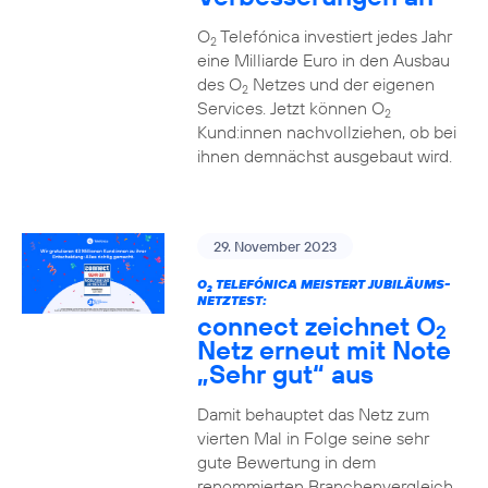
O
Telefónica investiert jedes Jahr
2
eine Milliarde Euro in den Ausbau
des O
Netzes und der eigenen
2
Services. Jetzt können O
2
Kund:innen nachvollziehen, ob bei
ihnen demnächst ausgebaut wird.
29. November 2023
O
TELEFÓNICA MEISTERT JUBILÄUMS-
2
NETZTEST:
connect zeichnet O
2
Netz erneut mit Note
„Sehr gut“ aus
Damit behauptet das Netz zum
vierten Mal in Folge seine sehr
gute Bewertung in dem
renommierten Branchenvergleich.