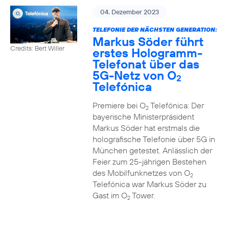
04. Dezember 2023
TELEFONIE DER NÄCHSTEN GENERATION:
Markus Söder führt
Credits: Bert Willer
erstes Hologramm-
Telefonat über das
5G-Netz von O
2
Telefónica
Premiere bei O
Telefónica: Der
2
bayerische Ministerpräsident
Markus Söder hat erstmals die
holografische Telefonie über 5G in
München getestet. Anlässlich der
Feier zum 25-jährigen Bestehen
des Mobilfunknetzes von O
2
Telefónica war Markus Söder zu
Gast im O
Tower.
2