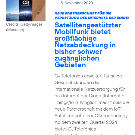
15. November 2023
NEUE PARTNERSCHAFT FÜR DIE
VERNETZUNG DES INTERNETS DER DINGE:
Satellitengestützter
Credits: Gettyimages
Mobilfunk bietet
(Montage)
großflächige
Netzabdeckung in
bisher schwer
zugänglichen
Gebieten
O
Telefónica erweitert für seine
2
Geschäftskunden die
internationale Netzversorgung für
das Internet der Dinge (Internet of
Things/IoT). Möglich macht dies die
neue Partnerschaft mit dem IoT-
Satellitenbetreiber OQ Technology.
Ab dem zweiten Quartal 2024
bietet O
Telefónica
2