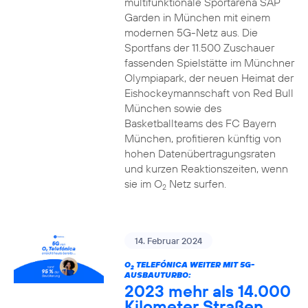
multifunktionale Sportarena SAP
Garden in München mit einem
modernen 5G-Netz aus. Die
Sportfans der 11.500 Zuschauer
fassenden Spielstätte im Münchner
Olympiapark, der neuen Heimat der
Eishockeymannschaft von Red Bull
München sowie des
Basketballteams des FC Bayern
München, profitieren künftig von
hohen Datenübertragungsraten
und kurzen Reaktionszeiten, wenn
sie im O
Netz surfen.
2
14. Februar 2024
O
TELEFÓNICA WEITER MIT 5G-
2
AUSBAUTURBO:
2023 mehr als 14.000
Kilometer Straßen