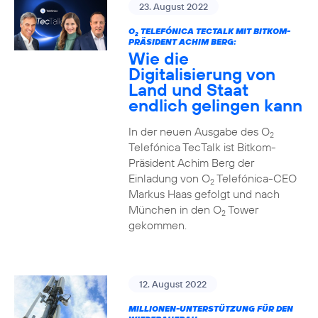
23. August 2022
O
TELEFÓNICA TECTALK MIT BITKOM-
2
PRÄSIDENT ACHIM BERG:
Wie die
Digitalisierung von
Land und Staat
endlich gelingen kann
In der neuen Ausgabe des O
2
Telefónica TecTalk ist Bitkom-
Präsident Achim Berg der
Einladung von O
Telefónica-CEO
2
Markus Haas gefolgt und nach
München in den O
Tower
2
gekommen.
12. August 2022
MILLIONEN-UNTERSTÜTZUNG FÜR DEN