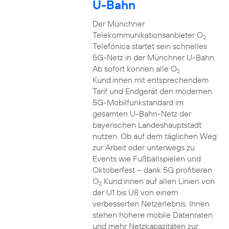
U-Bahn
Der Münchner
Telekommunikationsanbieter O
2
Telefónica startet sein schnelles
5G-Netz in der Münchner U-Bahn.
Ab sofort können alle O
2
Kund:innen mit entsprechendem
Tarif und Endgerät den modernen
5G-Mobilfunkstandard im
gesamten U-Bahn-Netz der
bayerischen Landeshauptstadt
nutzen. Ob auf dem täglichen Weg
zur Arbeit oder unterwegs zu
Events wie Fußballspielen und
Oktoberfest – dank 5G profitieren
O
Kund:innen auf allen Linien von
2
der U1 bis U8 von einem
verbesserten Netzerlebnis. Ihnen
stehen höhere mobile Datenraten
und mehr Netzkapazitäten zur