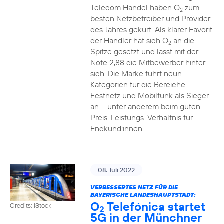
Telecom Handel haben O
zum
2
besten Netzbetreiber und Provider
des Jahres gekürt. Als klarer Favorit
der Händler hat sich O
an die
2
Spitze gesetzt und lässt mit der
Note 2,88 die Mitbewerber hinter
sich. Die Marke führt neun
Kategorien für die Bereiche
Festnetz und Mobilfunk als Sieger
an – unter anderem beim guten
Preis-Leistungs-Verhältnis für
Endkund:innen.
08. Juli 2022
VERBESSERTES NETZ FÜR DIE
BAYERISCHE LANDESHAUPTSTADT:
O
Telefónica startet
Credits: iStock
2
5G in der Münchner