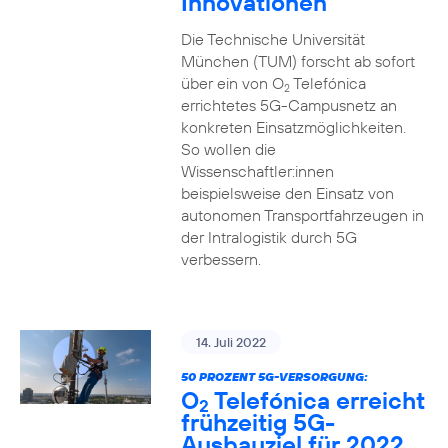
Innovationen
Die Technische Universität
München (TUM) forscht ab sofort
über ein von O
Telefónica
2
errichtetes 5G-Campusnetz an
konkreten Einsatzmöglichkeiten.
So wollen die
Wissenschaftler:innen
beispielsweise den Einsatz von
autonomen Transportfahrzeugen in
der Intralogistik durch 5G
verbessern.
14. Juli 2022
50 PROZENT 5G-VERSORGUNG:
O
Telefónica erreicht
2
frühzeitig 5G-
Ausbauziel für 2022