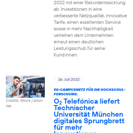
2022 mit einer Rekordentwicklung
ab. Investitionen in eine
verbesserte Netzqualität, innovative
Tarife, einen exzellenten Service
sowie in mehr Nachhaltigkeit
verleihen dem Unternehmen
erneut einen deutlichen
Leistungsschub für seine
Kund:innen.
26. Juli 2022
5G-CAMPUSNETZ FÜR DIE HOCHSCHUL-
FORSCHUNG:
O
Telefónica liefert
Credits: iStock / anon-
2
Technischer
tae
Universität München
digitales Sprungbrett
für mehr