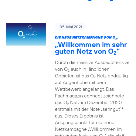
05. Mai 2021
DIE NEUE NETZKAMPAGNE VON O
:
2
„Willkommen im sehr
guten Netz von O
“
2
Durch die massive Ausbauoffensive
von O
auch in ländlichen
2
Gebieten ist das O
Netz endgültig
2
auf Augenhöhe mit dem
Wettbewerb angelangt. Das
Fachmagazin connect zeichnete
das O
Netz im Dezember 2020
2
erstmals mit der Note „sehr gut“*
aus. Dieses Ergebnis ist
Ausgangspunkt für die neue
Netzkampagne „Willkommen im
sehr guten Netz von O
“, die ab 5.