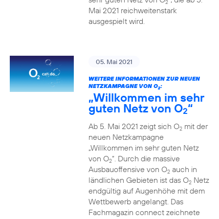
2
Mai 2021 reichweitenstark
ausgespielt wird.
05. Mai 2021
WEITERE INFORMATIONEN ZUR NEUEN
NETZKAMPAGNE VON O
:
2
„Willkommen im sehr
guten Netz von O
“
2
Ab 5. Mai 2021 zeigt sich O
mit der
2
neuen Netzkampagne
„Willkommen im sehr guten Netz
von O
“. Durch die massive
2
Ausbauoffensive von O
auch in
2
ländlichen Gebieten ist das O
Netz
2
endgültig auf Augenhöhe mit dem
Wettbewerb angelangt. Das
Fachmagazin connect zeichnete