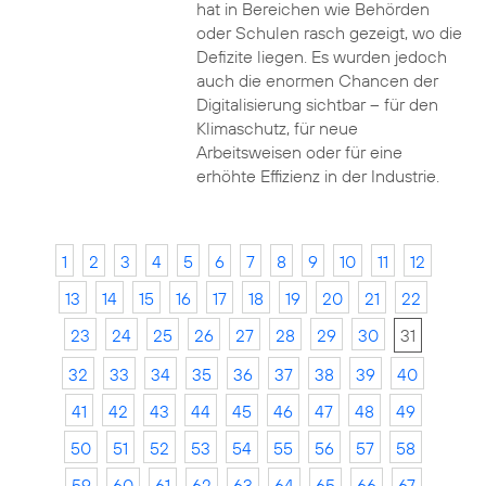
hat in Bereichen wie Behörden
oder Schulen rasch gezeigt, wo die
Defizite liegen. Es wurden jedoch
auch die enormen Chancen der
Digitalisierung sichtbar – für den
Klimaschutz, für neue
Arbeitsweisen oder für eine
erhöhte Effizienz in der Industrie.
1
2
3
4
5
6
7
8
9
10
11
12
13
14
15
16
17
18
19
20
21
22
23
24
25
26
27
28
29
30
31
32
33
34
35
36
37
38
39
40
41
42
43
44
45
46
47
48
49
50
51
52
53
54
55
56
57
58
59
60
61
62
63
64
65
66
67