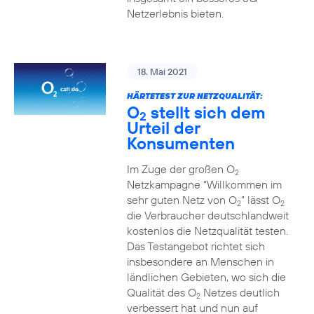
Netzerlebnis bieten.
18. Mai 2021
HÄRTETEST ZUR NETZQUALITÄT:
O
stellt sich dem
2
Urteil der
Konsumenten
Im Zuge der großen O
2
Netzkampagne “Willkommen im
sehr guten Netz von O
” lässt O
2
2
die Verbraucher deutschlandweit
kostenlos die Netzqualität testen.
Das Testangebot richtet sich
insbesondere an Menschen in
ländlichen Gebieten, wo sich die
Qualität des O
Netzes deutlich
2
verbessert hat und nun auf