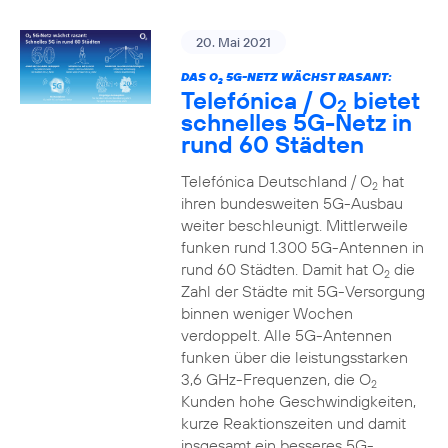
20. Mai 2021
DAS O
5G-NETZ WÄCHST RASANT:
2
Telefónica / O
bietet
2
schnelles 5G-Netz in
rund 60 Städten
Telefónica Deutschland / O
hat
2
ihren bundesweiten 5G-Ausbau
weiter beschleunigt. Mittlerweile
funken rund 1.300 5G-Antennen in
rund 60 Städten. Damit hat O
die
2
Zahl der Städte mit 5G-Versorgung
binnen weniger Wochen
verdoppelt. Alle 5G-Antennen
funken über die leistungsstarken
3,6 GHz-Frequenzen, die O
2
Kunden hohe Geschwindigkeiten,
kurze Reaktionszeiten und damit
insgesamt ein besseres 5G-