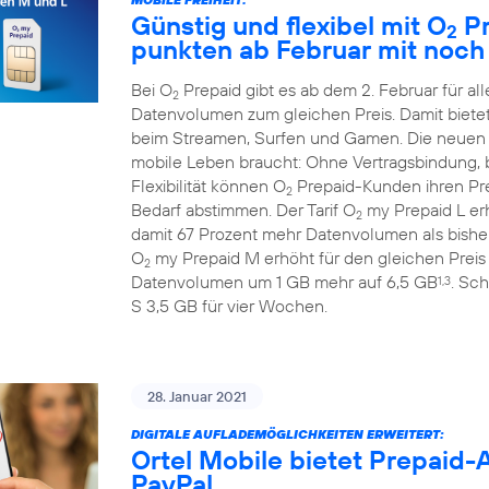
Günstig und flexibel mit O
Pr
2
punkten ab Februar mit noc
Bei O
Prepaid gibt es ab dem 2. Februar für 
2
Datenvolumen zum gleichen Preis. Damit biete
beim Streamen, Surfen und Gamen. Die neuen
mobile Leben braucht: Ohne Vertragsbindung, b
Flexibilität können O
Prepaid-Kunden ihren Prep
2
Bedarf abstimmen. Der Tarif O
my Prepaid L erh
2
damit 67 Prozent mehr Datenvolumen als bisher
O
my Prepaid M erhöht für den gleichen Preis
2
Datenvolumen um 1 GB mehr auf 6,5 GB
. Sch
1,3
S 3,5 GB für vier Wochen.
28. Januar 2021
DIGITALE AUFLADEMÖGLICHKEITEN ERWEITERT:
Ortel Mobile bietet Prepaid
PayPal