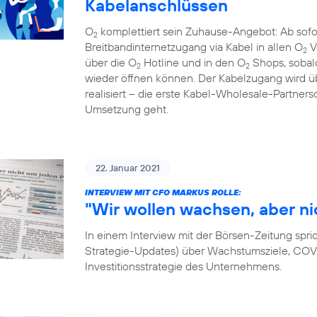
Kabelanschlüssen
O
komplettiert sein Zuhause-Angebot: Ab sof
2
Breitbandinternetzugang via Kabel in allen O
V
2
über die O
Hotline und in den O
Shops, sobal
2
2
wieder öffnen können. Der Kabelzugang wird
realisiert – die erste Kabel-Wholesale-Partnersc
Umsetzung geht.
22. Januar 2021
INTERVIEW MIT CFO MARKUS ROLLE:
"Wir wollen wachsen, aber ni
In einem Interview mit der Börsen-Zeitung spri
Strategie-Updates) über Wachstumsziele, COVID
Investitionsstrategie des Unternehmens.