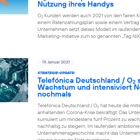
Nutzung ihres Handys
O
Kunden werden auch 2021 von den fairen K
2
einem Ratenzahlungsplan sowie einem Vertrag ü
Unternehmen setzt dieses Modell im laufenden G
Marketing-Initiative zum so genannten „Tag NiX
19. Januar 2021
STRATEGIE-UPDATE:
Telefónica Deutschland / O
s
2
Wachstum und intensiviert N
nochmals
Telefónica Deutschland / O
hat heute die mitt
2
anhaltenden Corona-Krise bekräftigt. Das Unte
kumuliert um mindestens fünf Prozent zu wachsen
nachhaltig zu steigern. Im laufenden ambition
Unternehmensgeschichte macht das Unternehme
wie nie zuvor ins Netz investieren.