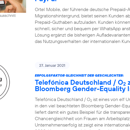
Ortel Mobile, der führende deutsche Prepaid-
Migrationshintergrund, bietet seinen Kunden ab
usschnitt
Prepaid-Guthaben aufzuladen. Kunden können 
schnell, sicher und bequem per WhatsApp ansto
Lösung ergänzt die bisherigen Aufladevarianten 
das Nutzungsverhalten der internationalen Ku
27. Januar 2021
ERFOLGSFAKTOR GLEICHHEIT DER GESCHLECHTER:
Telefónica Deutschland / O
z
2
Bloomberg Gender-Equality I
Telefónica Deutschland / O
ist eines von elf 
2
in den viel beachteten Bloomberg Gender-Equ
liefert damit ein gutes Beispiel für die transp
Chancengleichheit von Frauen am Arbeitsplatz.
Unternehmenserfolg ist zeigt eine internatio