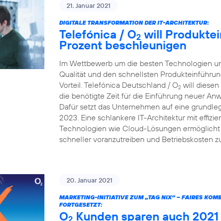
21. Januar 2021
DIGITALE TRANSFORMATION DER IT-ARCHITEKTUR:
Telefónica / O
will Produkte
2
Prozent beschleunigen
Im Wettbewerb um die besten Technologien und
Qualität und den schnellsten Produkteinführun
Vorteil. Telefónica Deutschland / O
will diesen
2
die benötigte Zeit für die Einführung neuer A
Dafür setzt das Unternehmen auf eine grundleg
2023. Eine schlankere IT-Architektur mit effiz
Technologien wie Cloud-Lösungen ermöglicht e
schneller voranzutreiben und Betriebskosten z
20. Januar 2021
MARKETING-INITIATIVE ZUM „TAG NIX“ – FAIRES KO
FORTGESETZT:
O
Kunden sparen auch 2021 v
2