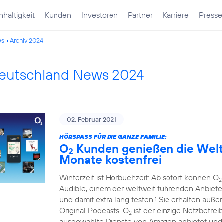
haltigkeit
Kunden
Investoren
Partner
Karriere
Presse
ws
Archiv 2024
Deutschland News 2024
02. Februar 2021
HÖRSPASS FÜR DIE GANZE FAMILIE:
O
Kunden genießen die Welt 
2
Monate kostenfrei
Winterzeit ist Hörbuchzeit: Ab sofort können O
2
Audible, einem der weltweit führenden Anbiete
und damit extra lang testen.
Sie erhalten auße
1
Original Podcasts. O
ist der einzige Netzbetre
2
ausgewählte Dienste von Amazon anbietet und 