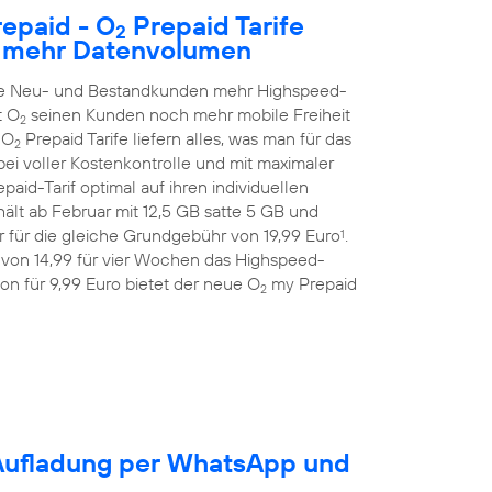
epaid - O
Prepaid Tarife
2
h mehr Datenvolumen
alle Neu- und Bestandkunden mehr Highspeed-
t O
seinen Kunden noch mehr mobile Freiheit
2
 O
Prepaid Tarife liefern alles, was man für das
2
ei voller Kostenkontrolle und mit maximaler
aid-Tarif optimal auf ihren individuellen
ält ab Februar mit 12,5 GB satte 5 GB und
 für die gleiche Grundgebühr von 19,99 Euro
.
1
 von 14,99 für vier Wochen das Highspeed-
on für 9,99 Euro bietet der neue O
my Prepaid
2
-Aufladung per WhatsApp und