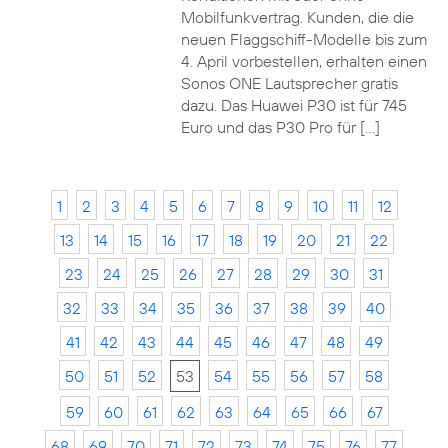
Mobilfunkvertrag. Kunden, die die
neuen Flaggschiff-Modelle bis zum
4. April vorbestellen, erhalten einen
Sonos ONE Lautsprecher gratis
dazu. Das Huawei P30 ist für 745
Euro und das P30 Pro für […]
1
2
3
4
5
6
7
8
9
10
11
12
13
14
15
16
17
18
19
20
21
22
23
24
25
26
27
28
29
30
31
32
33
34
35
36
37
38
39
40
41
42
43
44
45
46
47
48
49
50
51
52
53
54
55
56
57
58
59
60
61
62
63
64
65
66
67
68
69
70
71
72
73
74
75
76
77