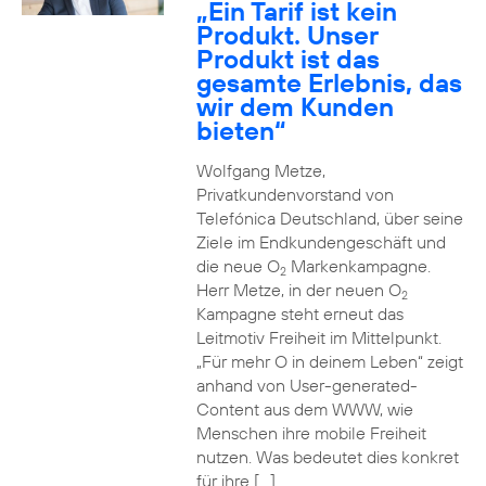
„Ein Tarif ist kein
Produkt. Unser
Produkt ist das
gesamte Erlebnis, das
wir dem Kunden
bieten“
Wolfgang Metze,
Privatkundenvorstand von
Telefónica Deutschland, über seine
Ziele im Endkundengeschäft und
die neue O
Markenkampagne.
2
Herr Metze, in der neuen O
2
Kampagne steht erneut das
Leitmotiv Freiheit im Mittelpunkt.
„Für mehr O in deinem Leben“ zeigt
anhand von User-generated-
Content aus dem WWW, wie
Menschen ihre mobile Freiheit
nutzen. Was bedeutet dies konkret
für ihre […]