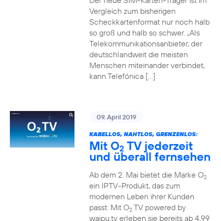
Der neue SIM-Karten-Träger ist im
Vergleich zum bisherigen
Scheckkartenformat nur noch halb
so groß und halb so schwer. „Als
Telekommunikationsanbieter, der
deutschlandweit die meisten
Menschen miteinander verbindet,
kann Telefónica […]
09. April 2019
KABELLOS, NAHTLOS, GRENZENLOS:
Mit O
TV jederzeit
2
und überall fernsehen
Ab dem 2. Mai bietet die Marke O
2
ein IPTV-Produkt, das zum
modernen Leben ihrer Kunden
passt: Mit O
TV powered by
2
waipu.tv erleben sie bereits ab 4,99