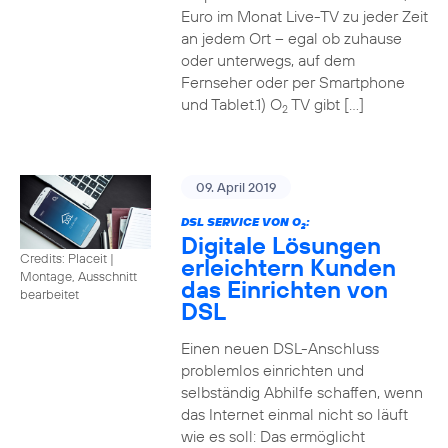
Euro im Monat Live-TV zu jeder Zeit
an jedem Ort – egal ob zuhause
oder unterwegs, auf dem
Fernseher oder per Smartphone
und Tablet.1) O
TV gibt […]
2
09. April 2019
DSL SERVICE VON O
:
2
Digitale Lösungen
Credits: Placeit
|
erleichtern Kunden
Montage, Ausschnitt
das Einrichten von
bearbeitet
DSL
Einen neuen DSL-Anschluss
problemlos einrichten und
selbständig Abhilfe schaffen, wenn
das Internet einmal nicht so läuft
wie es soll: Das ermöglicht