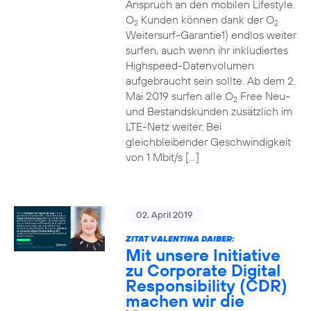
Anspruch an den mobilen Lifestyle.
O
Kunden können dank der O
2
2
Weitersurf-Garantie1) endlos weiter
surfen, auch wenn ihr inkludiertes
Highspeed-Datenvolumen
aufgebraucht sein sollte. Ab dem 2.
Mai 2019 surfen alle O
Free Neu-
2
und Bestandskunden zusätzlich im
LTE-Netz weiter. Bei
gleichbleibender Geschwindigkeit
von 1 Mbit/s […]
02. April 2019
ZITAT VALENTINA DAIBER:
Mit unsere Initiative
zu Corporate Digital
Responsibility (CDR)
machen wir die