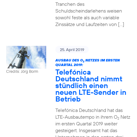
Tranchen des
Schuldscheindarlehens weisen
sowohl feste als auch variable
Zinssätze und Laufzeiten von […]
25. April 2019
AUSBAU DES O
NETZES IM ERSTEN
2
QUARTAL 2019:
Telefónica
Credits: Jörg Borm
Deutschland nimmt
stündlich einen
neuen LTE-Sender in
Betrieb
Telefónica Deutschland hat das
LTE-Ausbautempo in ihrem O
Netz
2
im ersten Quartal 2019 weiter
gesteigert. Insgesamt hat das