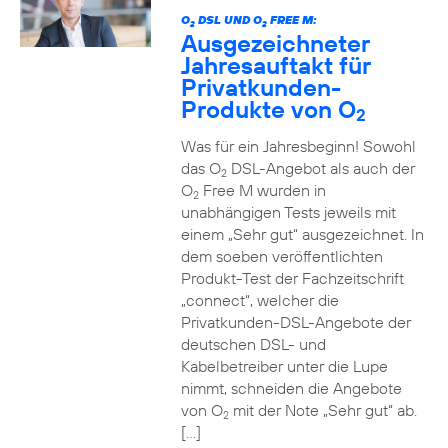
O
DSL UND O
FREE M:
2
2
Ausgezeichneter
Jahresauftakt für
Privatkunden-
Produkte von O
2
Was für ein Jahresbeginn! Sowohl
das O
DSL-Angebot als auch der
2
O
Free M wurden in
2
unabhängigen Tests jeweils mit
einem „Sehr gut“ ausgezeichnet. In
dem soeben veröffentlichten
Produkt-Test der Fachzeitschrift
„connect“, welcher die
Privatkunden-DSL-Angebote der
deutschen DSL- und
Kabelbetreiber unter die Lupe
nimmt, schneiden die Angebote
von O
mit der Note „Sehr gut“ ab.
2
[…]