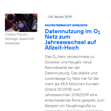
04. Januar 2019
SILVESTERNACHT 2018/2019:
Datennutzung im O
2
Credits: Placeit
|
Netz zum
Montage, Ausschnitt
Jahreswechsel auf
bearbeitet
Allzeit-Hoch
Das O
Netz verzeichnete zu
2
Silvester und Neujahr neue
Rekordwerte bei der
Datennutzung. Das stabile und
zuverlässige O
Netz hat für die
2
mehr als 45,4 Millionen Kunden
(Stand 30.09.18) zum
Jahreswechsel 2018/2019 eine
entscheidende Rolle gespielt, zum
Beispiel um Neujahrsgrüße zu