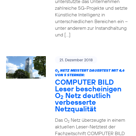
unterstützte das Unternehmen
zahlreiche 5G-Projekte und setzte
Künstliche Intelligenz in
unterschiedlichen Bereichen ein –
unter anderem zur Instandhaltung
und […]
21. Dezember 2018
O
NETZ MEISTERT DAUERTEST MIT 4,6
2
VON 5 STERNEN:
COMPUTER BILD
Leser bescheinigen
O
Netz deutlich
2
verbesserte
Netzqualität
Das O
Netz überzeugte in einem
2
aktuellen Leser-Netztest der
Fachzeitschrift COMPUTER BILD