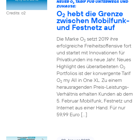
NEUER O
TARIF FÜR UNTERWEGS UND
2
ZUHAUSE:
O
hebt die Grenze
Credits: o2
2
zwischen Mobilfunk-
und Festnetz auf
Die Marke O
setzt 2019 ihre
2
erfolgreiche Freiheitsoffensive fort
und startet mit Innovationen für
Privatkunden ins neue Jahr. Neues
Highlight des überarbeiteten O
2
Portfolios ist der konvergente Tarif
O
my All in One XL. Zu einem
2
herausragenden Preis-Leistungs-
Verhältnis erhalten Kunden ab dem
5. Februar Mobilfunk, Festnetz und
Internet aus einer Hand. Für nur
59,99 Euro […]