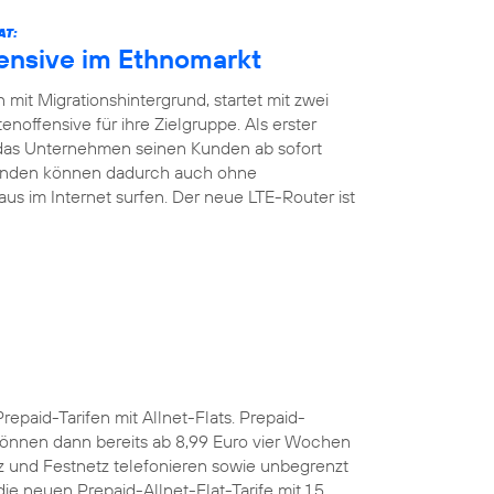
AT:
fensive im Ethnomarkt
mit Migrationshintergrund, startet mit zwei
noffensive für ihre Zielgruppe. Als erster
 das Unternehmen seinen Kunden ab sofort
Kunden können dadurch auch ohne
aus im Internet surfen. Der neue LTE-Router ist
Prepaid-Tarifen mit Allnet-Flats. Prepaid-
önnen dann bereits ab 8,99 Euro vier Wochen
z und Festnetz telefonieren sowie unbegrenzt
e neuen Prepaid-Allnet-Flat-Tarife mit 1,5