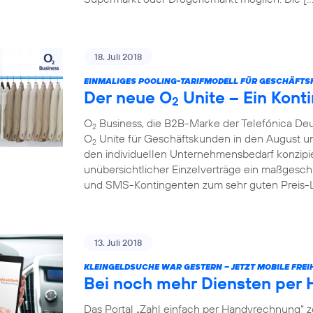
18. Juli 2018
EINMALIGES POOLING-TARIFMODELL FÜR GESCHÄFTS
Der neue O
Unite – Ein Konti
2
O
Business, die B2B-Marke der Telefónica Deu
2
O
Unite für Geschäftskunden in den August und 
2
den individuellen Unternehmensbedarf konzipie
unübersichtlicher Einzelverträge ein maßgesch
und SMS-Kontingenten zum sehr guten Preis-Lei
13. Juli 2018
KLEINGELDSUCHE WAR GESTERN – JETZT MOBILE FREIH
Bei noch mehr Diensten per
Das Portal „Zahl einfach per Handyrechnung“ z