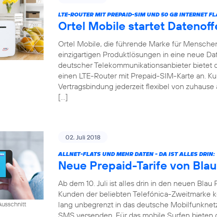
LTE-ROUTER MIT PREPAID-SIM UND 50 GB INTERNET FL
Ortel Mobile startet Datenof
Ortel Mobile, die führende Marke für Menschen 
einzigartigen Produktlösungen in eine neue Date
deutscher Telekommunikationsanbieter bietet
einen LTE-Router mit Prepaid-SIM-Karte an. 
Vertragsbindung jederzeit flexibel von zuhause 
[…]
02. Juli 2018
ALLNET-FLATS UND MEHR DATEN - DA IST ALLES DRIN:
Neue Prepaid-Tarife von Blau
Ab dem 10. Juli ist alles drin in den neuen Blau 
Kunden der beliebten Telefónica-Zweitmarke k
lang unbegrenzt in das deutsche Mobilfunknet
usschnitt
SMS versenden. Für das mobile Surfen bieten di