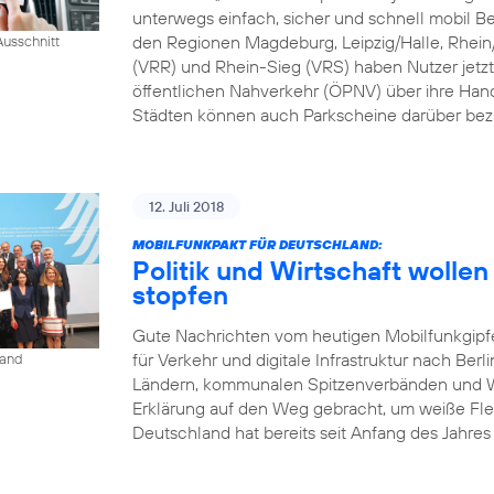
unterwegs einfach, sicher und schnell mobil B
den Regionen Magdeburg, Leipzig/Halle, Rhei
usschnitt
(VRR) und Rhein-Sieg (VRS) haben Nutzer jetzt
öffentlichen Nahverkehr (ÖPNV) über ihre Han
Städten können auch Parkscheine darüber bez
12. Juli 2018
MOBILFUNKPAKT FÜR DEUTSCHLAND:
Politik und Wirtschaft woll
stopfen
Gute Nachrichten vom heutigen Mobilfunkgipf
für Verkehr und digitale Infrastruktur nach Berl
land
Ländern, kommunalen Spitzenverbänden und Wi
Erklärung auf den Weg gebracht, um weiße Fle
Deutschland hat bereits seit Anfang des Jahres