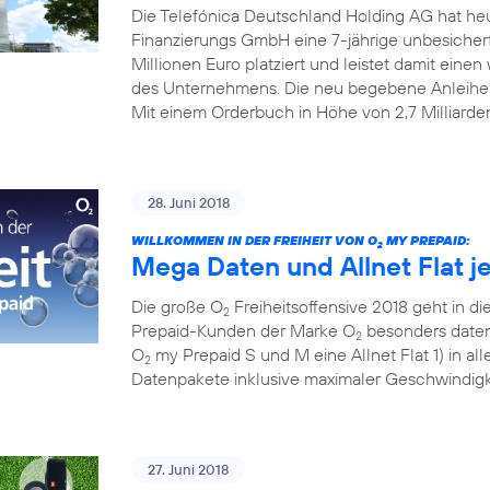
Die Telefónica Deutschland Holding AG hat he
Finanzierungs GmbH eine 7-jährige unbesiche
Millionen Euro platziert und leistet damit einen w
des Unternehmens. Die neu begebene Anleihe
Mit einem Orderbuch in Höhe von 2,7 Milliarde
28. Juni 2018
WILLKOMMEN IN DER FREIHEIT VON O
MY PREPAID:
2
Mega Daten und Allnet Flat j
Die große O
Freiheitsoffensive 2018 geht in die
2
Prepaid-Kunden der Marke O
besonders datens
2
O
my Prepaid S und M eine Allnet Flat 1) in al
2
Datenpakete inklusive maximaler Geschwindigke
27. Juni 2018