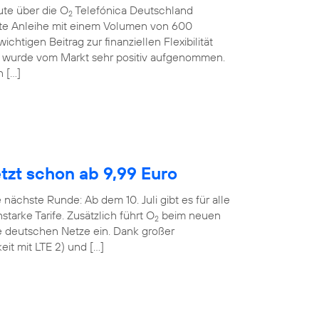
ute über die O
Telefónica Deutschland
2
rte Anleihe mit einem Volumen von 600
ichtigen Beitrag zur finanziellen Flexibilität
 wurde vom Markt sehr positiv aufgenommen.
n […]
etzt schon ab 9,99 Euro
 nächste Runde: Ab dem 10. Juli gibt es für alle
tarke Tarife. Zusätzlich führt O
beim neuen
2
le deutschen Netze ein. Dank großer
it mit LTE 2) und […]