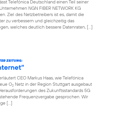
st Telefónica Deutschland einen Teil seiner
che Unternehmen NGN FIBER NETWORK KG
. Ziel des Netzbetreibers ist es, damit die
er zu verbessern und gleichzeitig das
gen, welches deutlich bessere Datenraten, […]
TER ZEITUNG:
nternet“
erläutert CEO Markus Haas, wie Telefónica
neue O
Netz in der Region Stuttgart ausgebaut
2
Herausforderungen des Zukunftsstandards 5G
nstehende Frequenzvergabe gesprochen. Wir
ige […]