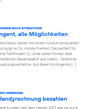
KUNDEN NOCH ATTRAKTIVER:
ngent, alle Möglichkeiten
tschland, startet mit einem rundum erneuerten
sorgt so für mobile Freiheit. Das perfekt für
rte Tarifmodell O
Unite bietet Firmen statt
2
neidertes Gesamtpaket aus Daten-, Telefonie-
stungsverhältnis. Auf diese Kontingente […]
EIT GENIESSEN:
 Handyrechnung bezahlen
eigt Kunden seit dem Herbst 2017 wie sie auch