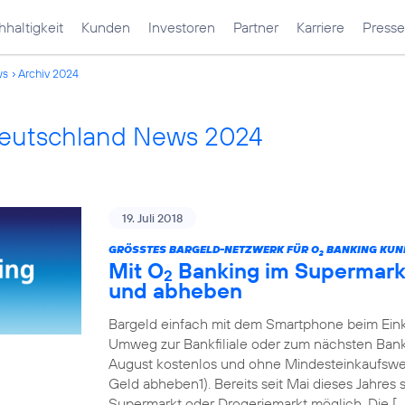
haltigkeit
Kunden
Investoren
Partner
Karriere
Presse
ws
Archiv 2024
Deutschland News 2024
19. Juli 2018
GRÖSSTES BARGELD-NETZWERK FÜR O
BANKING KUN
2
Mit O
Banking im Supermarkt
2
und abheben
Bargeld einfach mit dem Smartphone beim Eink
Umweg zur Bankfiliale oder zum nächsten Ban
August kostenlos und ohne Mindesteinkaufswert
Geld abheben1). Bereits seit Mai dieses Jahres
Supermarkt oder Drogeriemarkt möglich. Die […