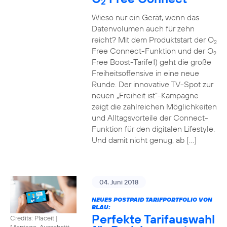
2
Wieso nur ein Gerät, wenn das
Datenvolumen auch für zehn
reicht? Mit dem Produktstart der O
2
Free Connect-Funktion und der O
2
Free Boost-Tarife1) geht die große
Freiheitsoffensive in eine neue
Runde. Der innovative TV-Spot zur
neuen „Freiheit ist“-Kampagne
zeigt die zahlreichen Möglichkeiten
und Alltagsvorteile der Connect-
Funktion für den digitalen Lifestyle.
Und damit nicht genug, ab […]
04. Juni 2018
NEUES POSTPAID TARIFPORTFOLIO VON
BLAU:
Perfekte Tarifauswahl
Credits: Placeit
|
Montage, Ausschnitt