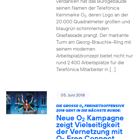
verdanken hat das Bürogebäude
seinen Namen der Telefónica
Kernmarke O
, deren Logo an der
2
20.000 Quadratmeter großen und
blaugrün schimmernden
Glasfassade prangt. Der markante
Turm am Georg-Brauchle-Ring mit
seinem modernen
Arbeitsplatzkonzept bietet nicht nur
rund 2.400 Arbeitsplätze für die
Telefónica Mitarbeiter in […]
05. Juni 2018
DIE GROSSE O
FREIHEITSOFFENSIVE
2
2018 GEHT IN DIE NÄCHSTE RUNDE:
Neue O
Kampagne
2
zeigt Vielseitigkeit
der Vernetzung mit
O
Free Connect