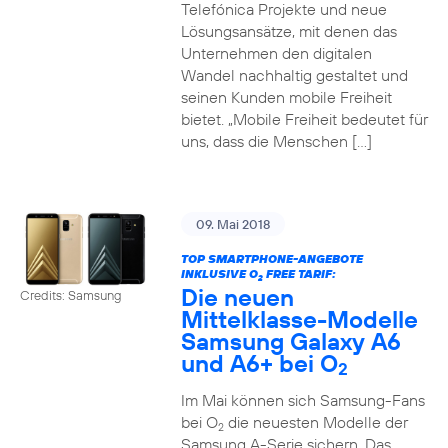
Telefónica Projekte und neue
Lösungsansätze, mit denen das
Unternehmen den digitalen
Wandel nachhaltig gestaltet und
seinen Kunden mobile Freiheit
bietet. „Mobile Freiheit bedeutet für
uns, dass die Menschen […]
09. Mai 2018
TOP SMARTPHONE-ANGEBOTE
INKLUSIVE O
FREE TARIF:
2
Die neuen
Credits: Samsung
Mittelklasse-Modelle
Samsung Galaxy A6
und A6+ bei O
2
Im Mai können sich Samsung-Fans
bei O
die neuesten Modelle der
2
Samsung A-Serie sichern. Das