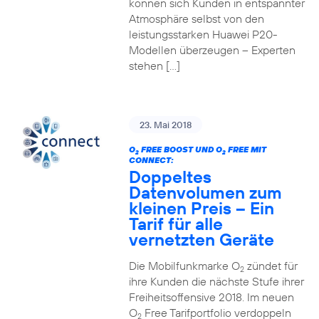
können sich Kunden in entspannter
Atmosphäre selbst von den
leistungsstarken Huawei P20-
Modellen überzeugen – Experten
stehen […]
23. Mai 2018
O
FREE BOOST UND O
FREE MIT
2
2
CONNECT:
Doppeltes
Datenvolumen zum
kleinen Preis – Ein
Tarif für alle
vernetzten Geräte
Die Mobilfunkmarke O
zündet für
2
ihre Kunden die nächste Stufe ihrer
Freiheitsoffensive 2018. Im neuen
O
Free Tarifportfolio verdoppeln
2