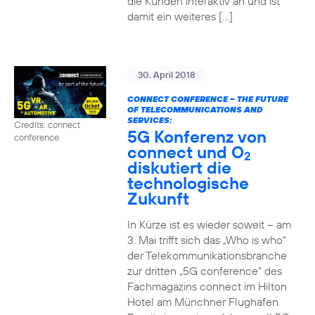
die Kunden interaktiv an und ist
damit ein weiteres […]
30. April 2018
CONNECT CONFERENCE – THE FUTURE
OF TELECOMMUNICATIONS AND
SERVICES:
Credits: connect
5G Konferenz von
conference
connect und O
2
diskutiert die
technologische
Zukunft
In Kürze ist es wieder soweit – am
3. Mai trifft sich das „Who is who“
der Telekommunikationsbranche
zur dritten „5G conference“ des
Fachmagazins connect im Hilton
Hotel am Münchner Flughafen.