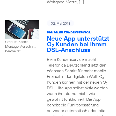
Wolfgang Metze, […]
02. Mai 2018
DIGITALER KUNDENSERVICE:
Neue App unterstützt
Credits: Placeit
|
O
Kunden bei ihrem
2
Montage, Ausschnitt
DSL-Anschluss
bearbeitet
Beim Kundenservice macht
Telefónica Deutschland jetzt den
nächsten Schritt für mehr mobile
Freiheit in der digitalen Welt: O
2
Kunden können mit der neuen O
2
DSL Hilfe App selbst aktiv werden,
wenn ihr Internet nicht wie
gewohnt funktioniert. Die App
behebt die Funktionsstörung
entweder automatisch oder leitet