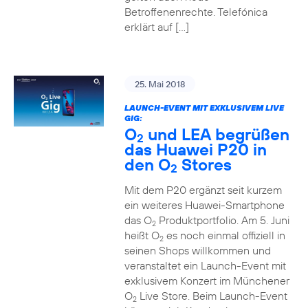
Betroffenenrechte. Telefónica
erklärt auf […]
25. Mai 2018
LAUNCH-EVENT MIT EXKLUSIVEM LIVE
GIG:
O
und LEA begrüßen
2
das Huawei P20 in
den O
Stores
2
Mit dem P20 ergänzt seit kurzem
ein weiteres Huawei-Smartphone
das O
Produktportfolio. Am 5. Juni
2
heißt O
es noch einmal offiziell in
2
seinen Shops willkommen und
veranstaltet ein Launch-Event mit
exklusivem Konzert im Münchener
O
Live Store. Beim Launch-Event
2