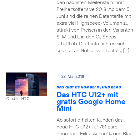
den nächsten Meilenstein ihrer
Freiheitsoffensive 2018. Ab dem 5.
Juni sind die reinen Datentarife mit
extra viel Highspeed-Volumen zu
attraktiven Preisen in den Varianten
S, M und L in den O
Shops
2
erhältlich. Die Tarife richten sich
speziell an Nutzer von Tablets, […]
23. Mai 2018
DAS GIBT ES NUR BEI O
UND BLAU:
2
Das HTC U12+ mit
Credits: HTC
gratis Google Home
Mini
Ab sofort erhalten Kunden das
neue HTC U12+ für 781 Euro –
ohne Tarif. Exklusiv bei O
und Blau
2