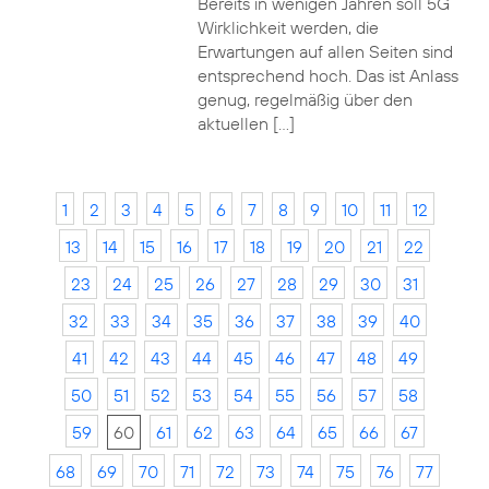
Bereits in wenigen Jahren soll 5G
Wirklichkeit werden, die
Erwartungen auf allen Seiten sind
entsprechend hoch. Das ist Anlass
genug, regelmäßig über den
aktuellen […]
1
2
3
4
5
6
7
8
9
10
11
12
13
14
15
16
17
18
19
20
21
22
23
24
25
26
27
28
29
30
31
32
33
34
35
36
37
38
39
40
41
42
43
44
45
46
47
48
49
50
51
52
53
54
55
56
57
58
59
60
61
62
63
64
65
66
67
68
69
70
71
72
73
74
75
76
77