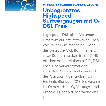
O
STARTET FREIHEITSOFFENSIVE 2018:
2
Unbegrenztes
Highspeed-
Surfvergnügen mit O
2
DSL Free
Highspeed-DSL ohne Volumen-
Limit zum äußerst attraktiven Preis
von 29,99 Euro monatlich: Genau
das bietet die Mobilfunkmarke O
2
ihren Kunden ab dem 5. Juni 2018
mit dem neuen Aktionstarif O
DSL
2
Free. Der Verkaufsstart des
Unlimited-Sommertarifs markiert
den Startpunkt der großen O
2
Freiheitsoffensive 2018. Sie wird im
Laufe des Jahres O
Vertrags- und
2
Prepaid-Kunden durch zahlreiche
[…]