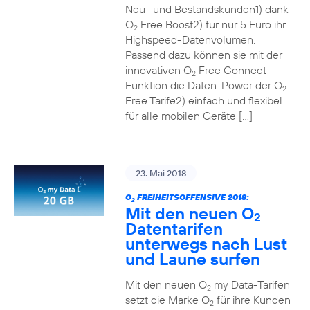
Neu- und Bestandskunden1) dank
O
Free Boost2) für nur 5 Euro ihr
2
Highspeed-Datenvolumen.
Passend dazu können sie mit der
innovativen O
Free Connect-
2
Funktion die Daten-Power der O
2
Free Tarife2) einfach und flexibel
für alle mobilen Geräte […]
23. Mai 2018
O
FREIHEITSOFFENSIVE 2018:
2
Mit den neuen O
2
Datentarifen
unterwegs nach Lust
und Laune surfen
Mit den neuen O
my Data-Tarifen
2
setzt die Marke O
für ihre Kunden
2