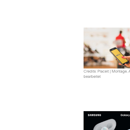
Credits: Placeit
|
Montage, A
bearbeitet