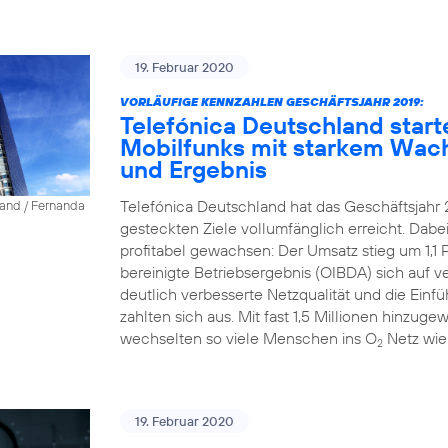
19. Februar 2020
VORLÄUFIGE KENNZAHLEN GESCHÄFTSJAHR 2019:
Telefónica Deutschland start
Mobilfunks mit starkem Wac
und Ergebnis
Telefónica Deutschland hat das Geschäftsjahr 
land / Fernanda
gesteckten Ziele vollumfänglich erreicht. Dab
profitabel gewachsen: Der Umsatz stieg um 1,1 P
bereinigte Betriebsergebnis (OIBDA) sich auf v
deutlich verbesserte Netzqualität und die Einfü
zahlten sich aus. Mit fast 1,5 Millionen hinz
wechselten so viele Menschen ins O
Netz wie
2
19. Februar 2020