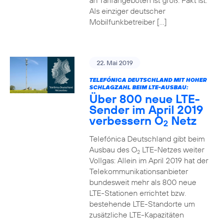
an Tarifangeboten ist groß. Fakt ist:
Als einziger deutscher
Mobilfunkbetreiber […]
22. Mai 2019
TELEFÓNICA DEUTSCHLAND MIT HOHER
SCHLAGZAHL BEIM LTE-AUSBAU:
Über 800 neue LTE-
Sender im April 2019
verbessern O
Netz
2
Telefónica Deutschland gibt beim
Ausbau des O
LTE-Netzes weiter
2
Vollgas: Allein im April 2019 hat der
Telekommunikationsanbieter
bundesweit mehr als 800 neue
LTE-Stationen errichtet bzw.
bestehende LTE-Standorte um
zusätzliche LTE-Kapazitäten