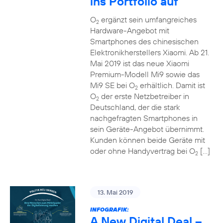
ins Portfolio auf
O
ergänzt sein umfangreiches
2
Hardware-Angebot mit
Smartphones des chinesischen
Elektronikherstellers Xiaomi. Ab 21.
Mai 2019 ist das neue Xiaomi
Premium-Modell Mi9 sowie das
Mi9 SE bei O
erhältlich. Damit ist
2
O
der erste Netzbetreiber in
2
Deutschland, der die stark
nachgefragten Smartphones in
sein Geräte-Angebot übernimmt.
Kunden können beide Geräte mit
oder ohne Handyvertrag bei O
[…]
2
13. Mai 2019
INFOGRAFIK:
A New Digital Deal –