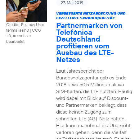
27. Mai 2019
VERBESSERTE NETZABDECKUNG UND
EXZELLENTE SPRACHQUALITÄT:
Partnermarken von
Credits: Pixabay User
Telefónica
terimakasih0
|
CC0
1.0, Ausschnitt
Deutschland
bearbeitet
profitieren vom
Ausbau des LTE-
Netzes
Laut Jahresbericht der
Bundesnetzagentur gab es Ende
2018 etwa 50,5 Millionen aktive
SIM-Karten, die LTE nutzten. Häufig
wird dabei mit Blick auf Discount-
und Partnermarken beklagt, dass
diese keinen Zugang zum
schnellen LTE (4G)-Netz hätten.
Hier kann manchmal die Übersicht
verloren gehen, denn die Vielfalt