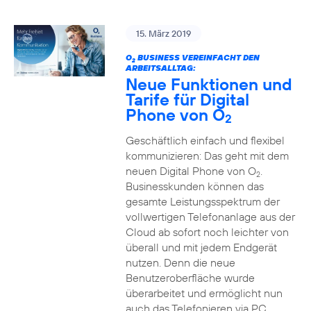
15. März 2019
O
BUSINESS VEREINFACHT DEN
2
ARBEITSALLTAG:
Neue Funktionen und
Tarife für Digital
Phone von O
2
Geschäftlich einfach und flexibel
kommunizieren: Das geht mit dem
neuen Digital Phone von O
.
2
Businesskunden können das
gesamte Leistungsspektrum der
vollwertigen Telefonanlage aus der
Cloud ab sofort noch leichter von
überall und mit jedem Endgerät
nutzen. Denn die neue
Benutzeroberfläche wurde
überarbeitet und ermöglicht nun
auch das Telefonieren via PC,