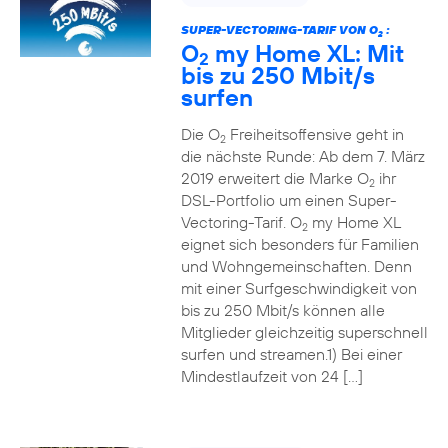
SUPER-VECTORING-TARIF VON O
:
2
O
my Home XL: Mit
2
bis zu 250 Mbit/s
surfen
Die O
Freiheitsoffensive geht in
2
die nächste Runde: Ab dem 7. März
2019 erweitert die Marke O
ihr
2
DSL-Portfolio um einen Super-
Vectoring-Tarif. O
my Home XL
2
eignet sich besonders für Familien
und Wohngemeinschaften. Denn
mit einer Surfgeschwindigkeit von
bis zu 250 Mbit/s können alle
Mitglieder gleichzeitig superschnell
surfen und streamen.1) Bei einer
Mindestlaufzeit von 24 […]