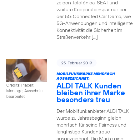
zeigen Telefónica, SEAT und
weitere Kooperationspartner bei
der 5G Connected Car Demo, wie
5G-Anwendungen und intelligente
Konnektivität die Sicherheit im
Straßenverkehr […]
25. Februar 2019
MOBILFUNKMARKE MEHRFACH
AUSGEZEICHNET:
ALDI TALK Kunden
Credits: Placeit
|
bleiben ihrer Marke
Montage, Ausschnitt
bearbeitet
besonders treu
Der Mobilfunkanbieter ALDI TALK
wurde zu Jahresbeginn gleich
mehrfach für seine Fairness und
langfristige Kundentreue
ausgezeichnet. Die Marke ging