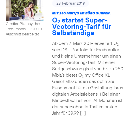
28. Februar 2019
MIT 250 MBIT/S IM BÜRO SURFEN:
O
startet Super-
2
Credits: Pixabay User
Vectoring-Tarif für
Free-Photos
|
CC0 1.0,
Selbständige
Auschnitt bearbeitet
Ab dem 7. März 2019 erweitert O
2
sein DSL-Portfolio für Freiberufler
und kleine Unternehmer um einen
Super-Vectoring-Tarif. Mit einer
Surfgeschwindigkeit von bis zu 250
Mbit/s bietet O
my Office XL
2
Geschäftskunden das optimale
Fundament für die Gestaltung ihres
digitalen Arbeitslebens.1) Bei einer
Mindestlaufzeit von 24 Monaten ist
der superschnelle Tarif im ersten
Jahr für 39,99 […]