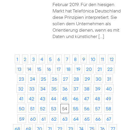
Februar 2019. Für den hiesigen
Markt hat Telefónica Deutschland
diese Prinzipien interpretiert. Sie
sollen dem Unternehmen als
Orientierung dienen, wenn es mit
Daten und künstlicher […]
1
2
3
4
5
6
7
8
9
10
11
12
13
14
15
16
17
18
19
20
21
22
23
24
25
26
27
28
29
30
31
32
33
34
35
36
37
38
39
40
41
42
43
44
45
46
47
48
49
50
51
52
53
54
55
56
57
58
59
60
61
62
63
64
65
66
67
68
69
70
71
72
73
74
75
76
77