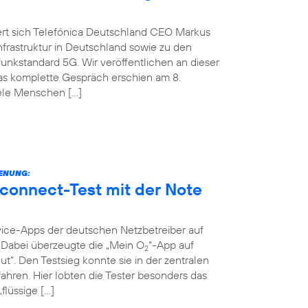
ert sich Telefónica Deutschland CEO Markus
nfrastruktur in Deutschland sowie zu den
nkstandard 5G. Wir veröffentlichen an dieser
Das komplette Gespräch erschien am 8.
iele Menschen […]
IENUNG:
connect-Test mit der Note
vice-Apps der deutschen Netzbetreiber auf
t. Dabei überzeugte die „Mein O
“-App auf
2
ut“. Den Testsieg konnte sie in der zentralen
ahren. Hier lobten die Tester besonders das
flüssige […]