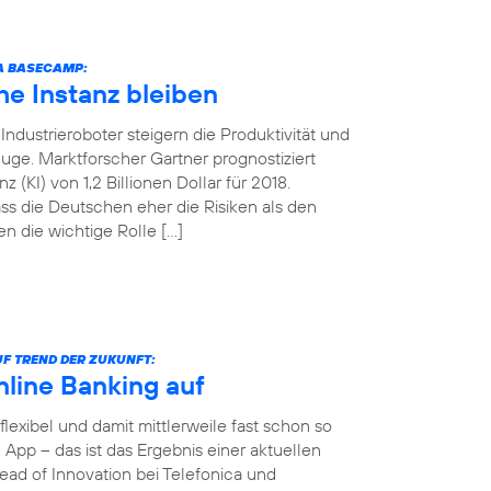
CA BASECAMP:
e Instanz bleiben
ndustrieroboter steigern die Produktivität und
uge. Marktforscher Gartner prognostiziert
 (KI) von 1,2 Billionen Dollar für 2018.
ss die Deutschen eher die Risiken als den
n die wichtige Rolle […]
F TREND DER ZUKUNFT:
nline Banking auf
 flexibel und damit mittlerweile fast schon so
App – das ist das Ergebnis einer aktuellen
ad of Innovation bei Telefonica und