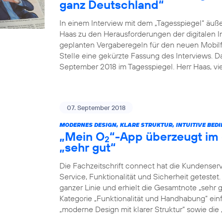
ganz Deutschland“
In einem Interview mit dem „Tagesspiegel“ äuß
Haas zu den Herausforderungen der digitalen I
geplanten Vergaberegeln für den neuen Mobilfu
Stelle eine gekürzte Fassung des Interviews. 
September 2018 im Tagesspiegel. Herr Haas, v
07. September 2018
MODERNES DESIGN, KLARE STRUKTUR, INTUITIVE BED
„Mein O
“-App überzeugt im 
2
„sehr gut“
Die Fachzeitschrift connect hat die Kundenser
Service, Funktionalität und Sicherheit geteste
ganzer Linie und erhielt die Gesamtnote „sehr g
Kategorie „Funktionalität und Handhabung“ einf
„moderne Design mit klarer Struktur“ sowie die „