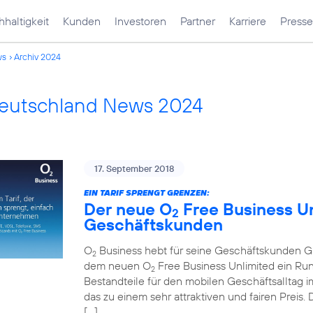
haltigkeit
Kunden
Investoren
Partner
Karriere
Presse
ws
Archiv 2024
Deutschland News 2024
17. September 2018
EIN TARIF SPRENGT GRENZEN:
Der neue O
Free Business Unl
2
Geschäftskunden
O
Business hebt für seine Geschäftskunden Gre
2
dem neuen O
Free Business Unlimited ein Run
2
Bestandteile für den mobilen Geschäftsalltag im
das zu einem sehr attraktiven und fairen Preis
[…]