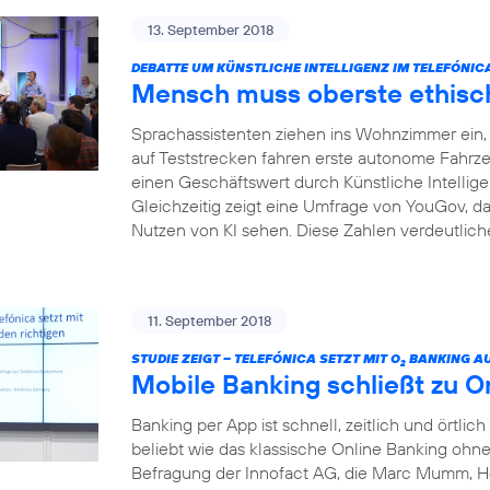
13. September 2018
DEBATTE UM KÜNSTLICHE INTELLIGENZ IM TELEFÓNI
Mensch muss oberste ethisch
Sprachassistenten ziehen ins Wohnzimmer ein, I
auf Teststrecken fahren erste autonome Fahrze
einen Geschäftswert durch Künstliche Intelligenz
Gleichzeitig zeigt eine Umfrage von YouGov, da
Nutzen von KI sehen. Diese Zahlen verdeutliche
11. September 2018
STUDIE ZEIGT – TELEFÓNICA SETZT MIT O
BANKING AU
2
Mobile Banking schließt zu O
Banking per App ist schnell, zeitlich und örtlich
beliebt wie das klassische Online Banking ohne 
Befragung der Innofact AG, die Marc Mumm, He