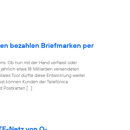
en bezahlen Briefmarken per
ens. Ob nun mit der Hand verfasst oder
t jährlich etwa 18 Milliarden versendeten
itales Tool dürfte diese Entwicklung weiter
ost können Kunden der Telefónica
d Postkarten […]
LTE-Netz von O