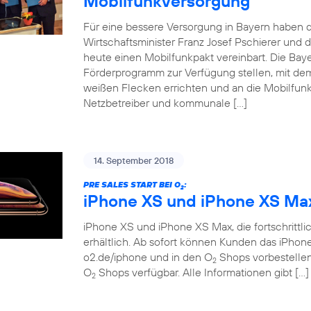
Mobilfunkversorgung
Für eine bessere Versorgung in Bayern haben d
Wirtschaftsminister Franz Josef Pschierer un
heute einen Mobilfunkpakt vereinbart. Die Baye
Förderprogramm zur Verfügung stellen, mit dem
weißen Flecken errichten und an die Mobilfunkn
Netzbetreiber und kommunale […]
14. September 2018
PRE SALES START BEI O
:
2
iPhone XS und iPhone XS Ma
iPhone XS und iPhone XS Max, die fortschrittlich
erhältlich. Ab sofort können Kunden das iPho
o2.de/iphone und in den O
Shops vorbestellen.
2
O
Shops verfügbar. Alle Informationen gibt […]
2