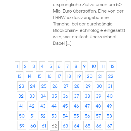
ursprüngliche Zielvolumen um 50
Mio. Euro übertroffen. Eine von der
LBBW exklusiv angebotene
Tranche, bei der durchgängig
Blockchain-Technologie eingesetzt
wird, war dreifach überzeichnet.
Dabei […]
1
2
3
4
5
6
7
8
9
10
11
12
13
14
15
16
17
18
19
20
21
22
23
24
25
26
27
28
29
30
31
32
33
34
35
36
37
38
39
40
41
42
43
44
45
46
47
48
49
50
51
52
53
54
55
56
57
58
59
60
61
62
63
64
65
66
67