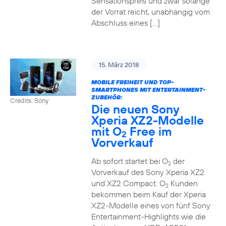
Sensationspreis und zwar solange
der Vorrat reicht, unabhängig vom
Abschluss eines […]
15. März 2018
MOBILE FREIHEIT UND TOP-
SMARTPHONES MIT ENTERTAINMENT-
ZUBEHÖR:
Credits: Sony
Die neuen Sony
Xperia XZ2-Modelle
mit O
Free im
2
Vorverkauf
Ab sofort startet bei O
der
2
Vorverkauf des Sony Xperia XZ2
und XZ2 Compact. O
Kunden
2
bekommen beim Kauf der Xperia
XZ2-Modelle eines von fünf Sony
Entertainment-Highlights wie die