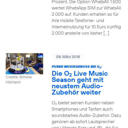
Prozent. Die Option WhatsAll 1.500
wertet WhatsApp SIM zur WhatsAll
2.000 auf. Kunden erhalten so für
ihre mobile Telefonie- und
Internetnutzung für 10 Euro künftig
2.000 anstelle von bisher […]
08. März 2018
PURER MUSIKGENUSS BEI O
:
2
Die O
Live Music
2
Credits: Simone
Season geht mit
Hörmann
neustem Audio-
Zubehör weiter
O
bietet seinen Kunden neben
2
Smartphones und Tarifen auch
soundstarkes Audio-Zubehör. Dazu
gehören ab sofort Lautsprecher
von Ultimate Ears und JBL, die für