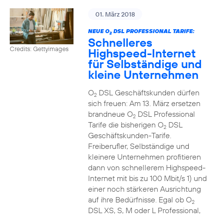
01. März 2018
NEUE O
DSL PROFESSIONAL TARIFE:
2
Schnelleres
Credits: Gettyimages
Highspeed-Internet
für Selbständige und
kleine Unternehmen
O
DSL Geschäftskunden dürfen
2
sich freuen: Am 13. März ersetzen
brandneue O
DSL Professional
2
Tarife die bisherigen O
DSL
2
Geschäftskunden-Tarife.
Freiberufler, Selbständige und
kleinere Unternehmen profitieren
dann von schnellerem Highspeed-
Internet mit bis zu 100 Mbit/s 1) und
einer noch stärkeren Ausrichtung
auf ihre Bedürfnisse. Egal ob O
2
DSL XS, S, M oder L Professional,