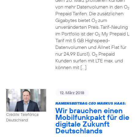
dem 20. März profitieren Kunden
von mehr Datenvolumen in den O
2
Prepaid Tarifen. Die zusätzlichen
Gigabytes bietet O
zum
2
unveränderten Preis. Tarif-Neuling
im Portfolio ist der O
My Prepaid L
2
Tarif mit 5 GB Highspeed-
Datenvolumen und Allnet Flat für
nur 24,99 Euro1). O
Prepaid
2
Kunden surfen mit LTE max. und
können mit […]
12. März 2018
NAMENSBEITRAG CEO MARKUS HAAS:
Wir brauchen einen
Credits: Telefónica
Mobilfunkpakt für die
Deutschland
digitale Zukunft
Deutschlands