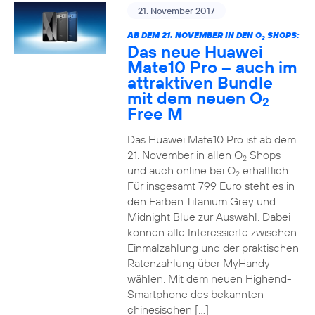
21. November 2017
AB DEM 21. NOVEMBER IN DEN O
SHOPS:
2
Das neue Huawei
Mate10 Pro – auch im
attraktiven Bundle
mit dem neuen O
2
Free M
Das Huawei Mate10 Pro ist ab dem
21. November in allen O
Shops
2
und auch online bei O
erhältlich.
2
Für insgesamt 799 Euro steht es in
den Farben Titanium Grey und
Midnight Blue zur Auswahl. Dabei
können alle Interessierte zwischen
Einmalzahlung und der praktischen
Ratenzahlung über MyHandy
wählen. Mit dem neuen Highend-
Smartphone des bekannten
chinesischen […]