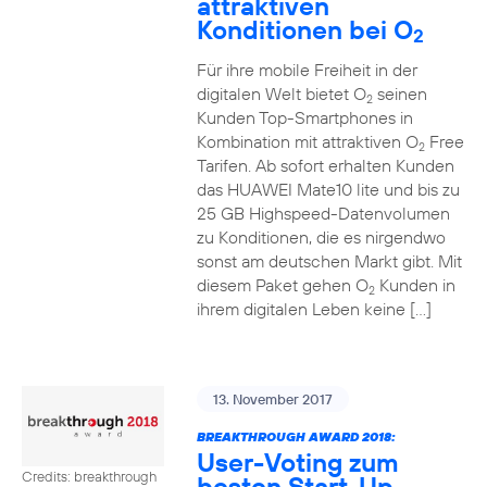
attraktiven
Konditionen bei O
2
Für ihre mobile Freiheit in der
digitalen Welt bietet O
seinen
2
Kunden Top-Smartphones in
Kombination mit attraktiven O
Free
2
Tarifen. Ab sofort erhalten Kunden
das HUAWEI Mate10 lite und bis zu
25 GB Highspeed-Datenvolumen
zu Konditionen, die es nirgendwo
sonst am deutschen Markt gibt. Mit
diesem Paket gehen O
Kunden in
2
ihrem digitalen Leben keine […]
13. November 2017
BREAKTHROUGH AWARD 2018:
User-Voting zum
Credits: breakthrough
besten Start-Up-