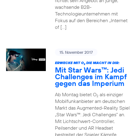
richtet sein Angebot an junge,
wachsende B2B-
Technologieunternehmen mit
Fokus auf den Bereichen „Internet
of […]
15. November 2017
ERWECKE MIT O
DIE MACHT IN DIR:
2
Mit Star Wars™: Jedi
Challenges im Kampf
gegen das Imperium
Ab Montag bietet O
als einziger
2
Mobilfunkanbieter am deutschen
Markt das Augmented-Reality Spiel
„Star Wars™: Jedi Challenges“ an.
Mit Lichtschwert-Controller,
Peilsender und AR Headset
bestreitet der Spieler Kämpfe