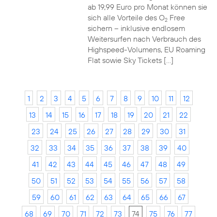
ab 19,99 Euro pro Monat können sie
sich alle Vorteile des O
Free
2
sichern – inklusive endlosem
Weitersurfen nach Verbrauch des
Highspeed-Volumens, EU Roaming
Flat sowie Sky Tickets […]
1
2
3
4
5
6
7
8
9
10
11
12
13
14
15
16
17
18
19
20
21
22
23
24
25
26
27
28
29
30
31
32
33
34
35
36
37
38
39
40
41
42
43
44
45
46
47
48
49
50
51
52
53
54
55
56
57
58
59
60
61
62
63
64
65
66
67
68
69
70
71
72
73
74
75
76
77